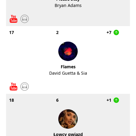
Bryan Adams
17
2
+7
Flames
David Guetta & Sia
18
6
+1
Łowcy gwiazd