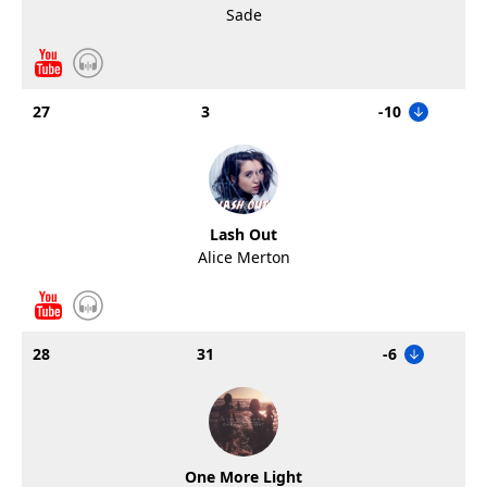
Sade
27
3
-10
Lash Out
Alice Merton
28
31
-6
One More Light