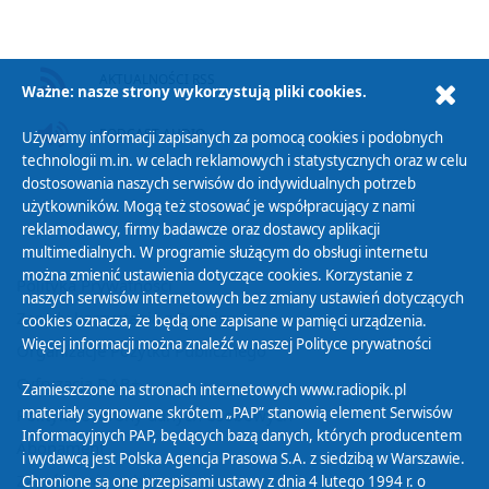
AKTUALNOŚCI RSS
Ważne: nasze strony wykorzystują pliki cookies.
PODCAST AUDIO
Używamy informacji zapisanych za pomocą cookies i podobnych
technologii m.in. w celach reklamowych i statystycznych oraz w celu
dostosowania naszych serwisów do indywidualnych potrzeb
użytkowników. Mogą też stosować je współpracujący z nami
reklamodawcy, firmy badawcze oraz dostawcy aplikacji
multimedialnych. W programie służącym do obsługi internetu
można zmienić ustawienia dotyczące cookies. Korzystanie z
Polityka Prywatności
naszych serwisów internetowych bez zmiany ustawień dotyczących
Zasady korzystania z Serwisu
cookies oznacza, że będą one zapisane w pamięci urządzenia.
Więcej informacji można znaleźć w naszej
Polityce prywatności
Organizacje Pożytku Publicznego
Cyfryzacja DAB+
Zamieszczone na stronach internetowych www.radiopik.pl
materiały sygnowane skrótem „PAP” stanowią element Serwisów
Polityka ochrony danych osobowych
Informacyjnych PAP, będących bazą danych, których producentem
Abonament
i wydawcą jest Polska Agencja Prasowa S.A. z siedzibą w Warszawie.
Zamówienia publiczne
Chronione są one przepisami ustawy z dnia 4 lutego 1994 r. o