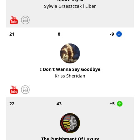
Sylwia Grzeszczak i Liber
21
8
-9
I Don't Wanna Say Goodbye
Kriss Sheridan
22
43
+5
The Punishment Of Luxury