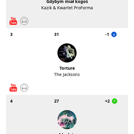
Gdybym miał kogoś
Kazik & Kwartet ProForma
3
31
-1
Torture
The Jacksons
4
27
+2