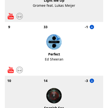
Light Me Up
Gromee feat. Lukas Meijer
9
33
-1
Perfect
Ed Sheeran
10
14
-3
Spanish Sea