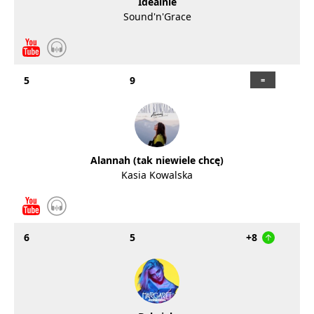
Idealnie
Sound'n'Grace
5
9
Alannah (tak niewiele chcę)
Kasia Kowalska
6
5
+8