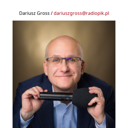
Dariusz Gross /
dariuszgross@radiopik.pl