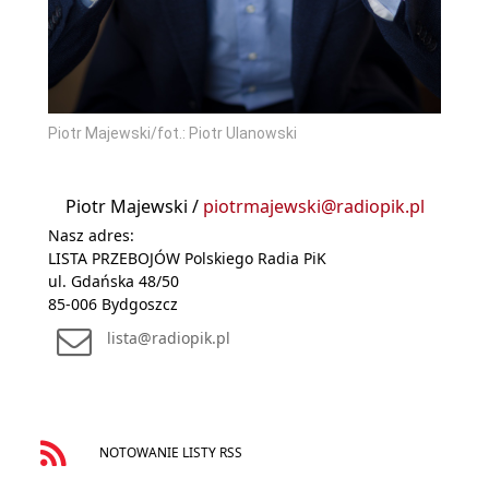
Piotr Majewski/fot.: Piotr Ulanowski
Piotr Majewski /
piotrmajewski@radiopik.pl
Nasz adres:
LISTA PRZEBOJÓW Polskiego Radia PiK
ul. Gdańska 48/50
85-006 Bydgoszcz
lista@radiopik.pl
NOTOWANIE LISTY RSS