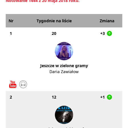
Notowanie 1444 z 20 maja 2018 roku.
Nr
Tygodnie na liście
Zmiana
1
20
+3
Jeszcze w zielone gramy
Daria Zawiałow
2
12
+1