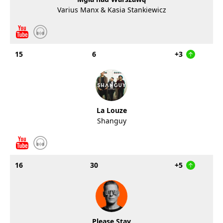
Varius Manx & Kasia Stankiewicz
15
6
+3
La Louze
Shanguy
16
30
+5
Please Stay