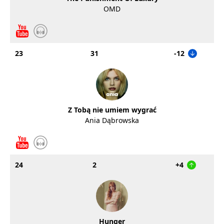
OMD
23
31
-12
Z Tobą nie umiem wygrać
Ania Dąbrowska
24
2
+4
Hunger