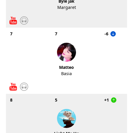
Byle jak
Margaret
7
7
-6
Matteo
Basia
8
5
+1