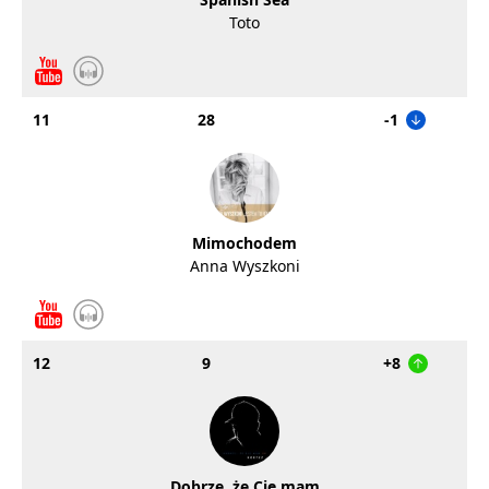
Toto
11
28
-1
Mimochodem
Anna Wyszkoni
12
9
+8
Dobrze, że Cię mam