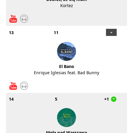
Kortez
13
11
El Bano
Enrique Iglesias feat. Bad Bunny
14
5
+1
Mgła nad Warszawą