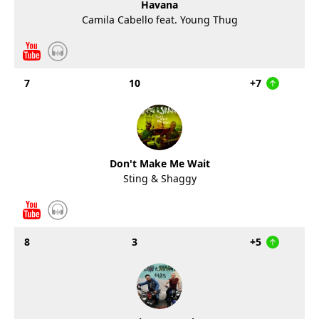
Havana
Camila Cabello feat. Young Thug
7
10
+7
Don't Make Me Wait
Sting & Shaggy
8
3
+5