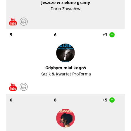
Jeszcze w zielone gramy
Daria Zawiałow
5
6
+3
Gdybym miał kogoś
Kazik & Kwartet ProForma
6
8
+5