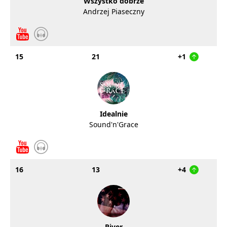
Wszystko dobrze
Andrzej Piaseczny
15
21
+1
Idealnie
Sound'n'Grace
16
13
+4
River