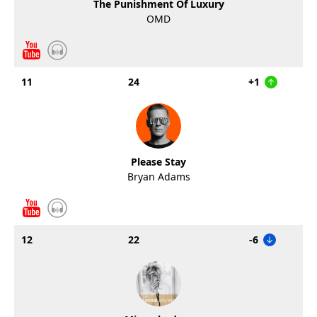
The Punishment Of Luxury
OMD
11
24
+1
Please Stay
Bryan Adams
12
22
-6