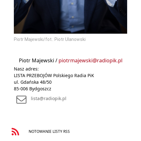
Piotr Majewski/fot.: Piotr Ulanowski
Piotr Majewski /
piotrmajewski@radiopik.pl
Nasz adres:
LISTA PRZEBOJÓW Polskiego Radia PiK
ul. Gdańska 48/50
85-006 Bydgoszcz
lista@radiopik.pl
NOTOWANIE LISTY RSS