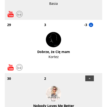
Basia
29
3
-3
Dobrze, że Cię mam
Kortez
30
2
Nobody Loves Me Better