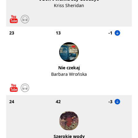
Kriss Sheridan
23
13
-1
Nie czekaj
Barbara Wrońska
24
42
-3
Szerokie wody