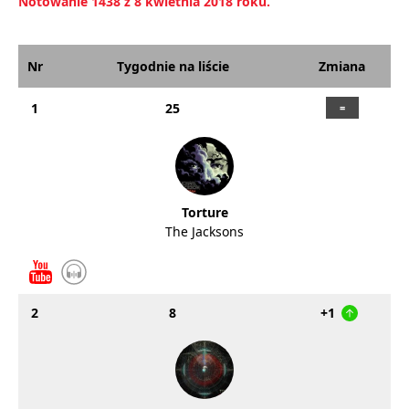
Notowanie 1438 z 8 kwietnia 2018 roku.
Nr
Tygodnie na liście
Zmiana
1
25
Torture
The Jacksons
2
8
+1