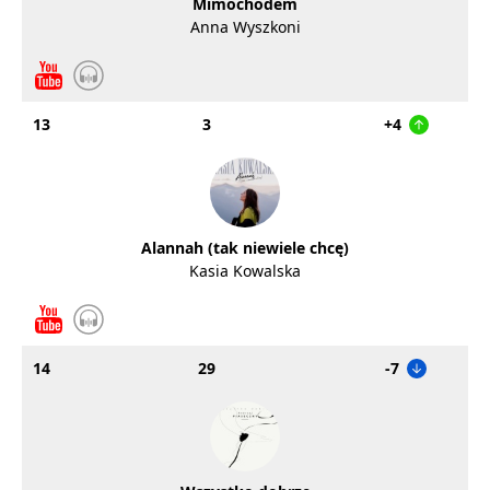
Mimochodem
Anna Wyszkoni
13
3
+4
Alannah (tak niewiele chcę)
Kasia Kowalska
14
29
-7