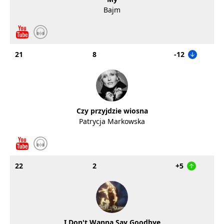
Bajm
21
8
-12
Czy przyjdzie wiosna
Patrycja Markowska
22
2
+5
I Don't Wanna Say Goodbye