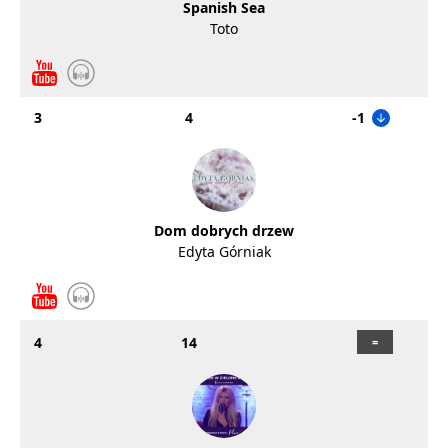
Spanish Sea
Toto
3
4
-1
Dom dobrych drzew
Edyta Górniak
4
14