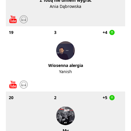
Z Tobą nie umiem wygrać
Ania Dąbrowska
19
3
+4
Wiosenna alergia
Yanish
20
2
+5
My