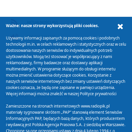
AKTUALNOŚCI RSS
Ważne: nasze strony wykorzystują pliki cookies.
PODCAST AUDIO
Używamy informacji zapisanych za pomocą cookies i podobnych
technologii m.in. w celach reklamowych i statystycznych oraz w celu
dostosowania naszych serwisów do indywidualnych potrzeb
użytkowników. Mogą też stosować je współpracujący z nami
reklamodawcy, firmy badawcze oraz dostawcy aplikacji
multimedialnych. W programie służącym do obsługi internetu
można zmienić ustawienia dotyczące cookies. Korzystanie z
Polityka Prywatności
naszych serwisów internetowych bez zmiany ustawień dotyczących
Zasady korzystania z Serwisu
cookies oznacza, że będą one zapisane w pamięci urządzenia.
Więcej informacji można znaleźć w naszej
Polityce prywatności
Organizacje Pożytku Publicznego
Cyfryzacja DAB+
Zamieszczone na stronach internetowych www.radiopik.pl
materiały sygnowane skrótem „PAP” stanowią element Serwisów
Polityka ochrony danych osobowych
Informacyjnych PAP, będących bazą danych, których producentem
Abonament
i wydawcą jest Polska Agencja Prasowa S.A. z siedzibą w Warszawie.
Zamówienia publiczne
Chronione są one przepisami ustawy z dnia 4 lutego 1994 r. o