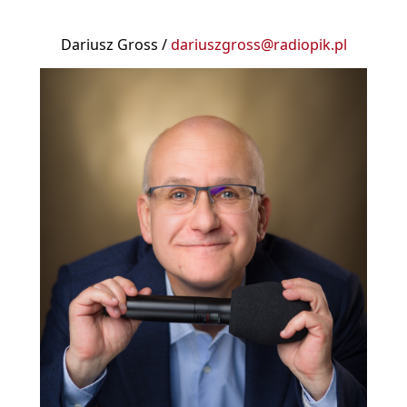
Dariusz Gross /
dariuszgross@radiopik.pl