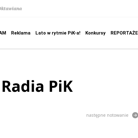
 Oktawiana
AM
Reklama
Lato w rytmie PiK-a!
Konkursy
REPORTAŻE
 Radia PiK
następne notowanie