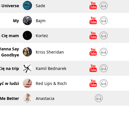
 Universe
Sade
My
Bajm
e Cię mam
Kortez
Wanna Say
Kriss Sheridan
Goodbye
ię na trip
Kamil Bednarek
yć w ludzi
Red Lips & Roch
Me Better
Anastacia