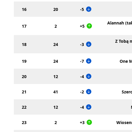
16
20
-5
Alannah (ta
17
2
+5
Z Tobą 
18
24
-3
19
24
-7
One M
20
12
-4
21
41
-2
Szer
22
12
-4
23
2
+3
Wiosenn