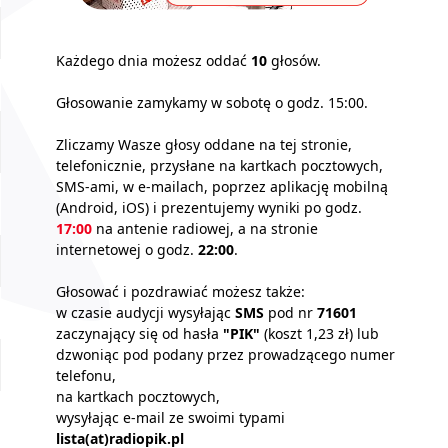
Każdego dnia możesz oddać
10
głosów.
Głosowanie zamykamy w sobotę o godz. 15:00.
Zliczamy Wasze głosy oddane na tej stronie,
telefonicznie, przysłane na kartkach pocztowych,
SMS-ami, w e-mailach, poprzez aplikację mobilną
(Android, iOS) i prezentujemy wyniki po godz.
17:00
na antenie radiowej, a na stronie
internetowej o godz.
22:00
.
Głosować i pozdrawiać możesz także:
w czasie audycji wysyłając
SMS
pod nr
71601
zaczynający się od hasła
"PIK"
(koszt 1,23 zł) lub
dzwoniąc pod podany przez prowadzącego numer
telefonu,
na kartkach pocztowych,
wysyłając e-mail ze swoimi typami
lista(at)radiopik.pl