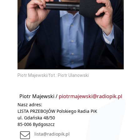
Piotr Majewski/fot.: Piotr Ulanowski
Piotr Majewski /
piotrmajewski@radiopik.pl
Nasz adres:
LISTA PRZEBOJÓW Polskiego Radia PiK
ul. Gdańska 48/50
85-006 Bydgoszcz
lista@radiopik.pl