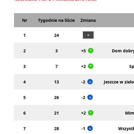
Nr
Tygodnie na liście
Zmiana
1
24
2
3
+5
Dom dobry
3
7
+2
Sp
4
13
-2
Jeszcze w zie
5
26
-2
6
21
+2
Mim
7
28
-1
Wszyst