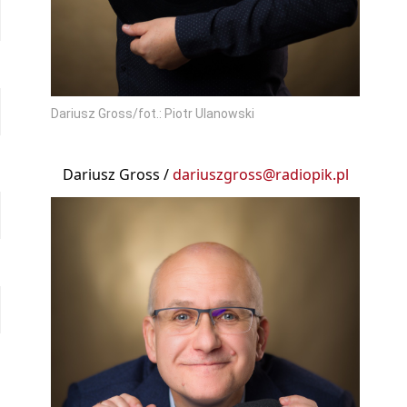
Dariusz Gross/fot.: Piotr Ulanowski
Dariusz Gross /
dariuszgross@radiopik.pl