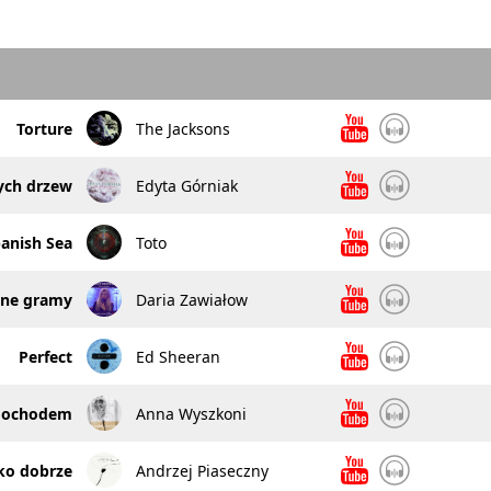
Torture
The Jacksons
ch drzew
Edyta Górniak
anish Sea
Toto
lone gramy
Daria Zawiałow
Perfect
Ed Sheeran
ochodem
Anna Wyszkoni
ko dobrze
Andrzej Piaseczny