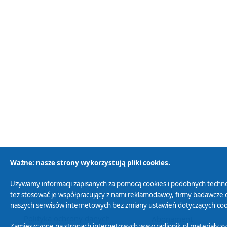
Ważne: nasze strony wykorzystują pliki cookies.
Używamy informacji zapisanych za pomocą cookies i podobnych techno
Polityka Prywatności
Zasady korzystania z
też stosować je współpracujący z nami reklamodawcy, firmy badawcze o
naszych serwisów internetowych bez zmiany ustawień dotyczących cook
Polityka ochrony danych
Abonament
Zamieszczone na stronach internetowych www.radiopik.pl materiały 