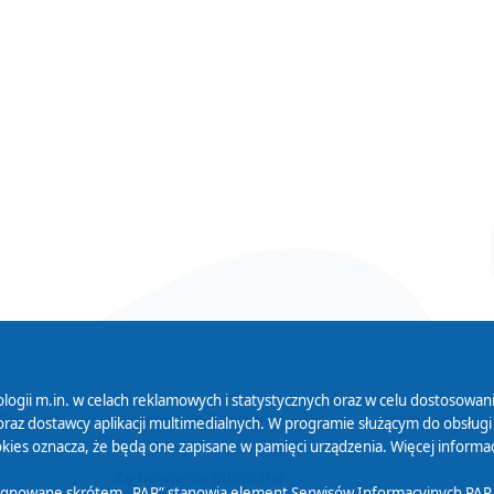
logii m.in. w celach reklamowych i statystycznych oraz w celu dostosow
 Serwisu
Organizacje Pożytku
Cyfryzacja D
raz dostawcy aplikacji multimedialnych. W programie służącym do obsługi
Publicznego
ies oznacza, że będą one zapisane w pamięci urządzenia. Więcej informac
Zamówienia publiczne
sygnowane skrótem „PAP” stanowią element Serwisów Informacyjnych PAP,