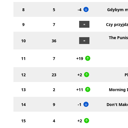
8
5
-4
Gdybym m
9
7
Czy przyjd
The Puni
10
36
11
7
+19
12
23
+2
P
13
2
+11
Morning 
14
9
-1
Don't Mak
15
4
+2