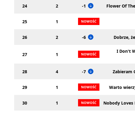
24
2
-1
Flower Of The
25
1
26
2
-6
Dobrze, ż
I Don't 
27
1
28
4
-7
Zabieram C
29
1
Warto wierz
30
1
Nobody Loves 