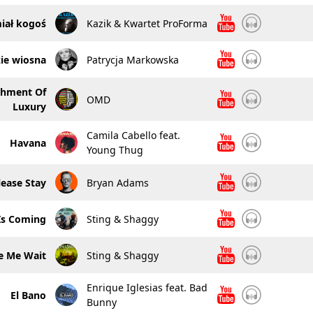
iał kogoś
Kazik & Kwartet ProForma
zie wiosna
Patrycja Markowska
shment Of
OMD
Luxury
Camila Cabello feat.
Havana
Young Thug
lease Stay
Bryan Adams
Is Coming
Sting & Shaggy
e Me Wait
Sting & Shaggy
Enrique Iglesias feat. Bad
El Bano
Bunny