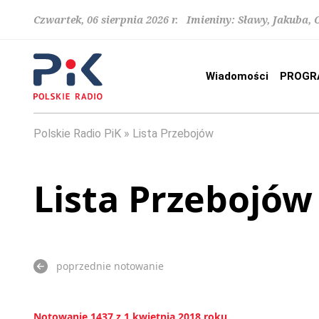
Czwartek, 06 sierpnia 2026 r. Imieniny: Sławy, Jakuba,
Wiadomości
PROGR
Polskie Radio PiK
Lista Przebojów
Lista Przebojów
poprzednie notowanie
Notowanie 1437 z 1 kwietnia 2018 roku.