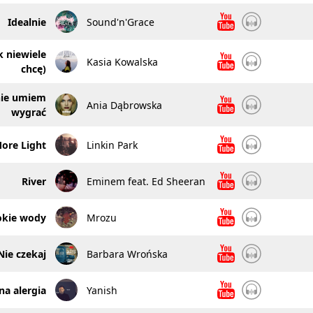
Idealnie
Sound'n'Grace
k niewiele
Kasia Kowalska
chcę)
nie umiem
Ania Dąbrowska
wygrać
ore Light
Linkin Park
River
Eminem feat. Ed Sheeran
okie wody
Mrozu
Nie czekaj
Barbara Wrońska
a alergia
Yanish