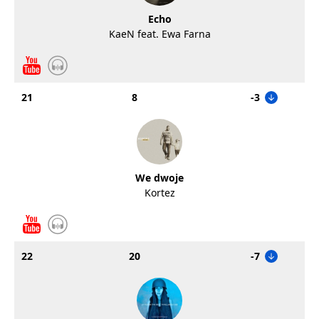
Echo
KaeN feat. Ewa Farna
21
8
-3
We dwoje
Kortez
22
20
-7