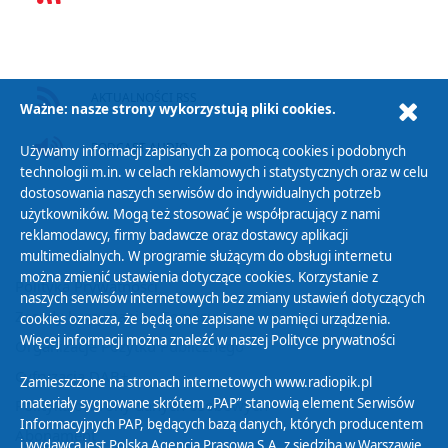
AKTUALNOŚCI RSS
Ważne: nasze strony wykorzystują pliki cookies.
PODCAST AUDIO
Używamy informacji zapisanych za pomocą cookies i podobnych
technologii m.in. w celach reklamowych i statystycznych oraz w celu
dostosowania naszych serwisów do indywidualnych potrzeb
użytkowników. Mogą też stosować je współpracujący z nami
reklamodawcy, firmy badawcze oraz dostawcy aplikacji
multimedialnych. W programie służącym do obsługi internetu
można zmienić ustawienia dotyczące cookies. Korzystanie z
Polityka Prywatności
naszych serwisów internetowych bez zmiany ustawień dotyczących
Zasady korzystania z Serwisu
cookies oznacza, że będą one zapisane w pamięci urządzenia.
Więcej informacji można znaleźć w naszej
Polityce prywatności
Organizacje Pożytku Publicznego
Cyfryzacja DAB+
Zamieszczone na stronach internetowych www.radiopik.pl
materiały sygnowane skrótem „PAP” stanowią element Serwisów
Polityka ochrony danych osobowych
Informacyjnych PAP, będących bazą danych, których producentem
Abonament
i wydawcą jest Polska Agencja Prasowa S.A. z siedzibą w Warszawie.