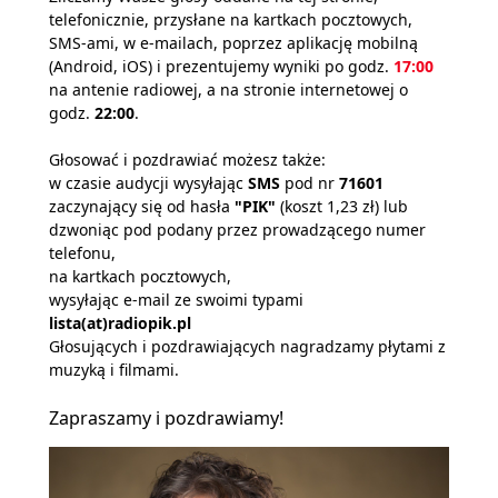
telefonicznie, przysłane na kartkach pocztowych,
SMS-ami, w e-mailach, poprzez aplikację mobilną
(Android, iOS) i prezentujemy wyniki po godz.
17:00
na antenie radiowej, a na stronie internetowej o
godz.
22:00
.
Głosować i pozdrawiać możesz także:
w czasie audycji wysyłając
SMS
pod nr
71601
zaczynający się od hasła
"PIK"
(koszt 1,23 zł) lub
dzwoniąc pod podany przez prowadzącego numer
telefonu,
na kartkach pocztowych,
wysyłając e-mail ze swoimi typami
lista(at)radiopik.pl
Głosujących i pozdrawiających nagradzamy płytami z
muzyką i filmami.
Zapraszamy i pozdrawiamy!