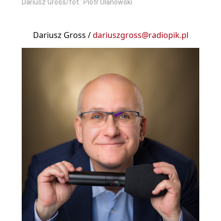
Dariusz Gross/fot.: Piotr Ulanowski
Dariusz Gross /
dariuszgross@radiopik.pl