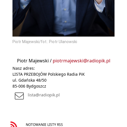
Piotr Majewski/fot.: Piotr Ulanowski
Piotr Majewski /
piotrmajewski@radiopik.pl
Nasz adres:
LISTA PRZEBOJÓW Polskiego Radia PiK
ul. Gdańska 48/50
85-006 Bydgoszcz
lista@radiopik.pl
NOTOWANIE LISTY RSS