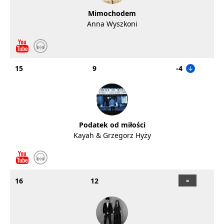
Mimochodem
Anna Wyszkoni
15
9
-4
Podatek od miłości
Kayah & Grzegorz Hyży
16
12