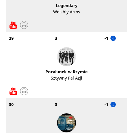
Legendary
Welshly Arms
29
3
-1
Pocałunek w Rzymie
Sztywny Pal Azji
30
3
-1