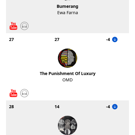
Bumerang
Ewa Farna
27
27
-4
The Punishment Of Luxury
OMD
28
14
-4