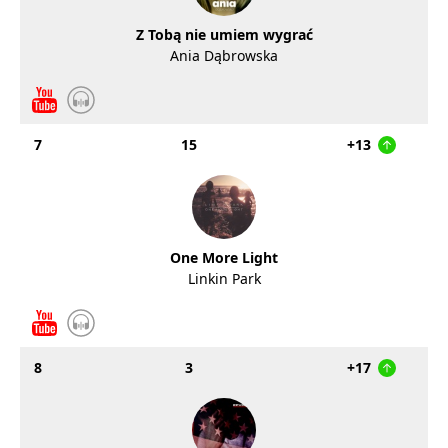
Z Tobą nie umiem wygrać
Ania Dąbrowska
7
15
+13
One More Light
Linkin Park
8
3
+17