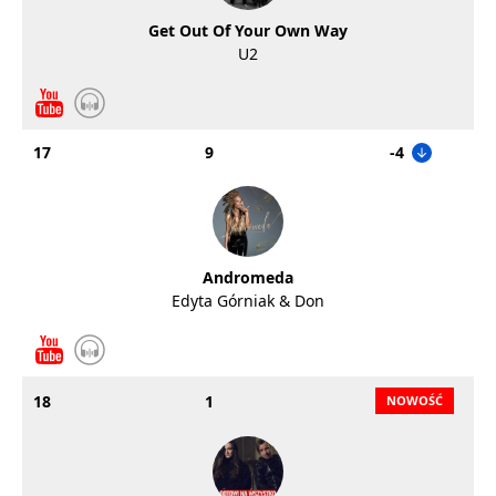
Get Out Of Your Own Way
U2
17
9
-4
Andromeda
Edyta Górniak & Don
18
1