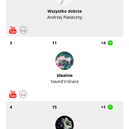
Wszystko dobrze
Andrzej Piaseczny
3
11
+4
Idealnie
Sound'n'Grace
4
15
+1