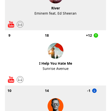
River
Eminem feat. Ed Sheeran
9
18
+12
I Help You Hate Me
Sunrise Avenue
10
14
-1