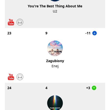
You're The Best Thing About Me
U2
23
9
-11
Zagubiony
Enej
24
4
+3