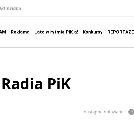
 Oktawiana
AM
Reklama
Lato w rytmie PiK-a!
Konkursy
REPORTAŻE
 Radia PiK
następne notowanie