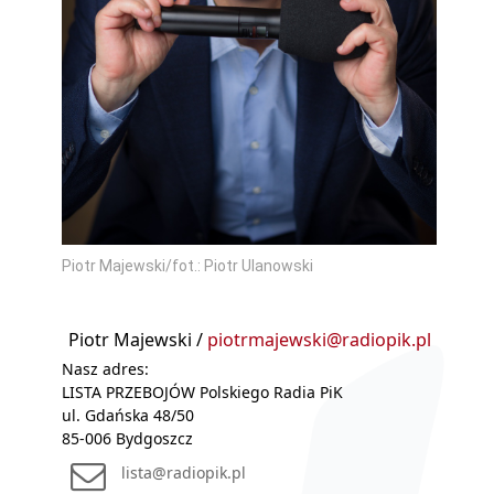
Piotr Majewski/fot.: Piotr Ulanowski
Piotr Majewski /
piotrmajewski@radiopik.pl
Nasz adres:
LISTA PRZEBOJÓW Polskiego Radia PiK
ul. Gdańska 48/50
85-006 Bydgoszcz
lista@radiopik.pl