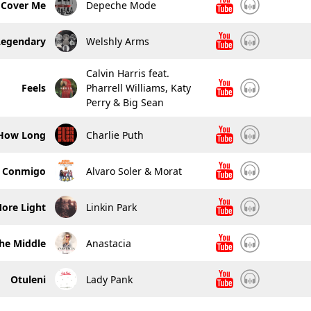
Cover Me
Depeche Mode
Legendary
Welshly Arms
Calvin Harris feat.
Feels
Pharrell Williams, Katy
Perry & Big Sean
How Long
Charlie Puth
u Conmigo
Alvaro Soler & Morat
ore Light
Linkin Park
he Middle
Anastacia
Otuleni
Lady Pank