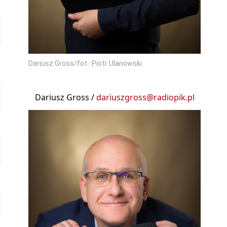
Dariusz Gross/fot.: Piotr Ulanowski
Dariusz Gross /
dariuszgross@radiopik.pl