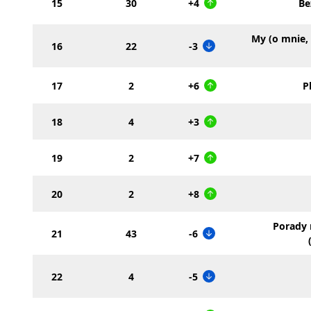
15
30
+4
Be
My (o mnie, 
16
22
-3
17
2
+6
P
18
4
+3
19
2
+7
20
2
+8
Porady 
21
43
-6
22
4
-5