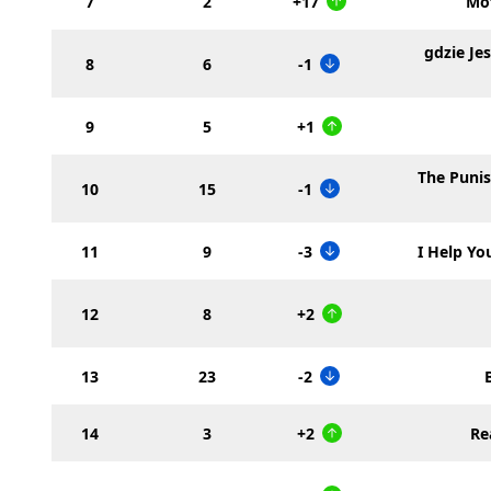
7
2
+17
Mot
gdzie Jes
8
6
-1
9
5
+1
The Puni
10
15
-1
11
9
-3
I Help Yo
12
8
+2
13
23
-2
14
3
+2
Re