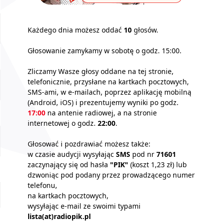
Każdego dnia możesz oddać
10
głosów.
Głosowanie zamykamy w sobotę o godz. 15:00.
Zliczamy Wasze głosy oddane na tej stronie,
telefonicznie, przysłane na kartkach pocztowych,
SMS-ami, w e-mailach, poprzez aplikację mobilną
(Android, iOS) i prezentujemy wyniki po godz.
17:00
na antenie radiowej, a na stronie
internetowej o godz.
22:00
.
Głosować i pozdrawiać możesz także:
w czasie audycji wysyłając
SMS
pod nr
71601
zaczynający się od hasła
"PIK"
(koszt 1,23 zł) lub
dzwoniąc pod podany przez prowadzącego numer
telefonu,
na kartkach pocztowych,
wysyłając e-mail ze swoimi typami
lista(at)radiopik.pl