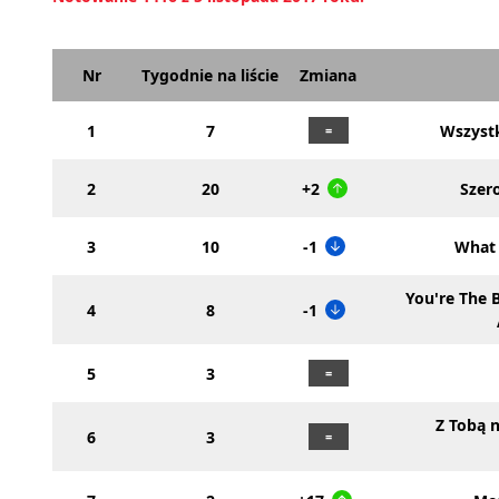
Nr
Tygodnie na liście
Zmiana
1
7
Wszyst
2
20
+2
Szer
3
10
-1
What
You're The 
4
8
-1
5
3
Z Tobą 
6
3