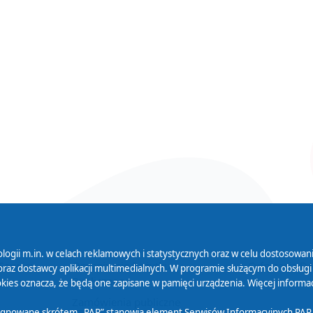
logii m.in. w celach reklamowych i statystycznych oraz w celu dostosow
 Serwisu
Organizacje Pożytku
Cyfryzacja D
raz dostawcy aplikacji multimedialnych. W programie służącym do obsługi
Publicznego
ies oznacza, że będą one zapisane w pamięci urządzenia. Więcej informac
Zamówienia publiczne
sygnowane skrótem „PAP” stanowią element Serwisów Informacyjnych PAP,