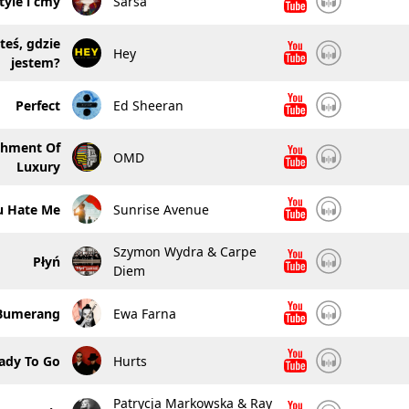
yle i ćmy
Sarsa
teś, gdzie
Hey
jestem?
Perfect
Ed Sheeran
shment Of
OMD
Luxury
u Hate Me
Sunrise Avenue
Szymon Wydra & Carpe
Płyń
Diem
Bumerang
Ewa Farna
ady To Go
Hurts
Patrycja Markowska & Ray