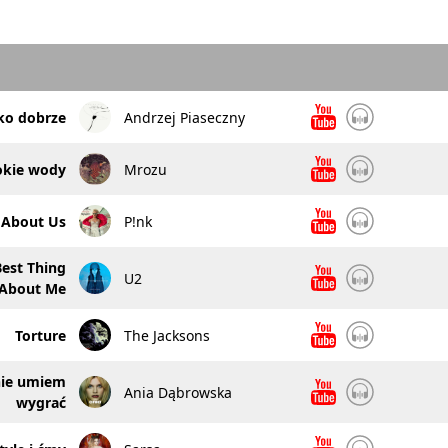
ko dobrze
Andrzej Piaseczny
okie wody
Mrozu
 About Us
P!nk
Best Thing
U2
About Me
Torture
The Jacksons
nie umiem
Ania Dąbrowska
wygrać