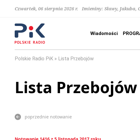
Czwartek, 06 sierpnia 2026 r. Imieniny: Sławy, Jakuba,
Wiadomości
PROGR
Polskie Radio PiK
Lista Przebojów
Lista Przebojów
poprzednie notowanie
Notowanie 1416 z 5 listopada 2017 roku.