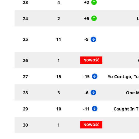
23
4
+2
24
2
+6
25
11
-5
26
1
27
15
-15
Yo Contigo, T
28
3
-6
One M
29
10
-11
Caught In T
30
1