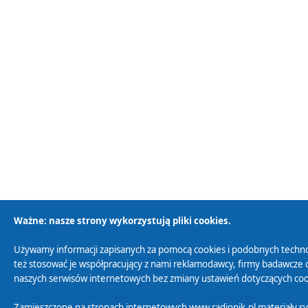
Ważne: nasze strony wykorzystują pliki cookies.
Używamy informacji zapisanych za pomocą cookies i podobnych techno
Polityka Prywatności
Zasady korzystania z
też stosować je współpracujący z nami reklamodawcy, firmy badawcze o
naszych serwisów internetowych bez zmiany ustawień dotyczących cook
Polityka ochrony danych
Abonament
Zamieszczone na stronach internetowych www.radiopik.pl materiały 