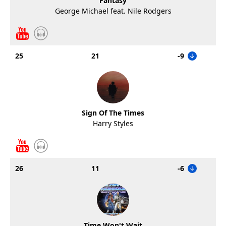
Fantasy
George Michael feat. Nile Rodgers
25
21
-9
Sign Of The Times
Harry Styles
26
11
-6
Time Won't Wait