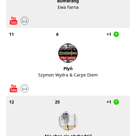
Bumerang
Ewa Farna
11
6
+1
Płyń
Szymon Wydra & Carpe Diem
12
25
+1