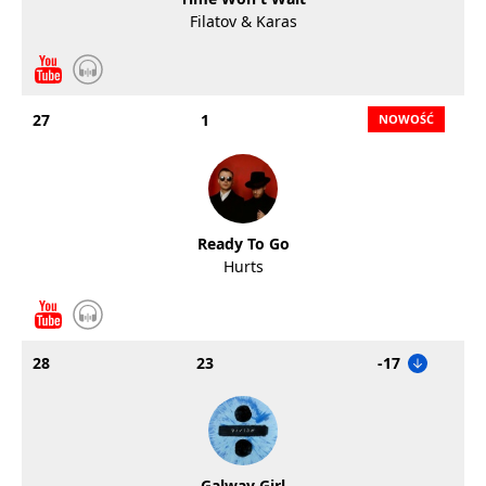
Filatov & Karas
27
1
Ready To Go
Hurts
28
23
-17
Galway Girl