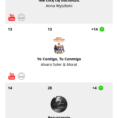
Nie chcę cię obchodzić
Anna Wyszkoni
13
13
+14
Yo Contigo, Tu Conmigo
Alvaro Soler & Morat
14
28
+4
Bezustannie