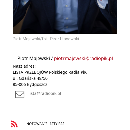
Piotr Majewski/fot.: Piotr Ulanowski
Piotr Majewski /
piotrmajewski@radiopik.pl
Nasz adres:
LISTA PRZEBOJÓW Polskiego Radia PiK
ul. Gdańska 48/50
85-006 Bydgoszcz
lista@radiopik.pl
NOTOWANIE LISTY RSS