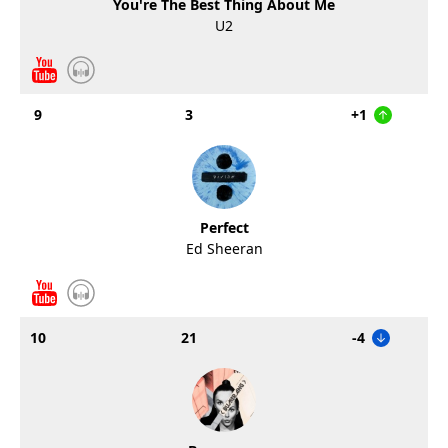
You're The Best Thing About Me
U2
9
3
+1
Perfect
Ed Sheeran
10
21
-4