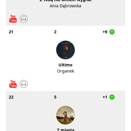
Ania Dąbrowska
21
2
+9
Ultimo
Organek
22
5
+1
Z miasta