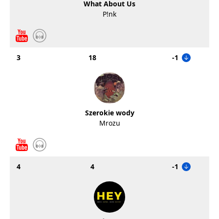
What About Us
P!nk
3
18
-1
Szerokie wody
Mrozu
4
4
-1