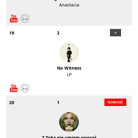
Anastacia
19
2
No Witness
LP
20
1
Z Tobą nie umiem wygrać