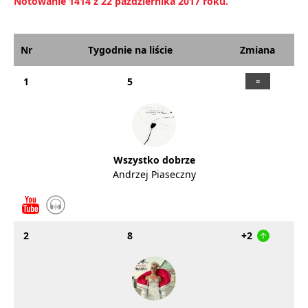
Notowanie 1414 z 22 października 2017 roku.
Nr
Tygodnie na liście
Zmiana
1
5
Wszystko dobrze
Andrzej Piaseczny
2
8
+2