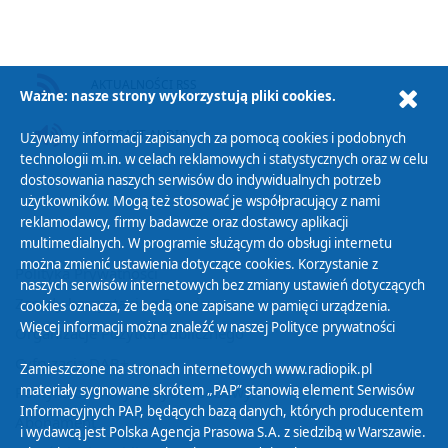
AKTUALNOŚCI RSS
Ważne: nasze strony wykorzystują pliki cookies.
PODCAST AUDIO
Używamy informacji zapisanych za pomocą cookies i podobnych
technologii m.in. w celach reklamowych i statystycznych oraz w celu
dostosowania naszych serwisów do indywidualnych potrzeb
użytkowników. Mogą też stosować je współpracujący z nami
reklamodawcy, firmy badawcze oraz dostawcy aplikacji
multimedialnych. W programie służącym do obsługi internetu
można zmienić ustawienia dotyczące cookies. Korzystanie z
Polityka Prywatności
naszych serwisów internetowych bez zmiany ustawień dotyczących
Zasady korzystania z Serwisu
cookies oznacza, że będą one zapisane w pamięci urządzenia.
Więcej informacji można znaleźć w naszej
Polityce prywatności
Organizacje Pożytku Publicznego
Cyfryzacja DAB+
Zamieszczone na stronach internetowych www.radiopik.pl
materiały sygnowane skrótem „PAP” stanowią element Serwisów
Polityka ochrony danych osobowych
Informacyjnych PAP, będących bazą danych, których producentem
Abonament
i wydawcą jest Polska Agencja Prasowa S.A. z siedzibą w Warszawie.