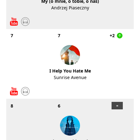
My (o mnie, o tobie, o nas)
Andrzej Piaseczny
7
7
+2
I Help You Hate Me
Sunrise Avenue
8
6