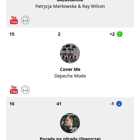
Patrycja Markowska & Ray Wilson
15
2
+2
Cover Me
Depeche Mode
16
41
-1
Porady na zdrady (Dreszcze)