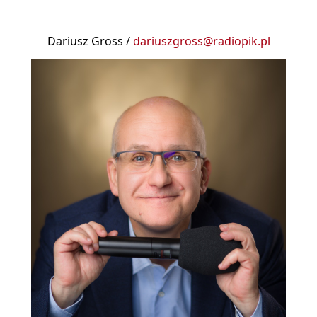
Dariusz Gross /
dariuszgross@radiopik.pl