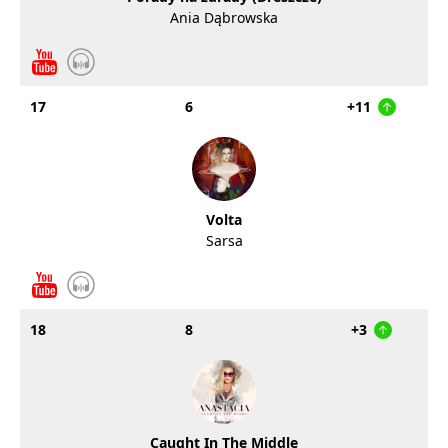
Ania Dąbrowska
17
6
+11
Volta
Sarsa
18
8
+3
Caught In The Middle