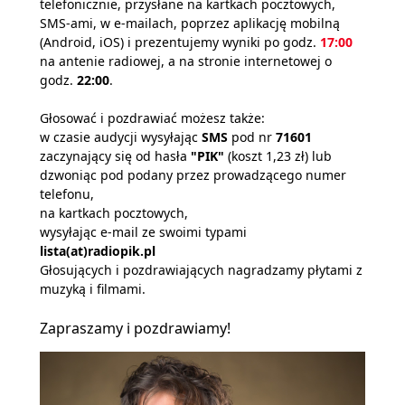
telefonicznie, przysłane na kartkach pocztowych,
SMS-ami, w e-mailach, poprzez aplikację mobilną
(Android, iOS) i prezentujemy wyniki po godz.
17:00
na antenie radiowej, a na stronie internetowej o
godz.
22:00
.
Głosować i pozdrawiać możesz także:
w czasie audycji wysyłając
SMS
pod nr
71601
zaczynający się od hasła
"PIK"
(koszt 1,23 zł) lub
dzwoniąc pod podany przez prowadzącego numer
telefonu,
na kartkach pocztowych,
wysyłając e-mail ze swoimi typami
lista(at)radiopik.pl
Głosujących i pozdrawiających nagradzamy płytami z
muzyką i filmami.
Zapraszamy i pozdrawiamy!