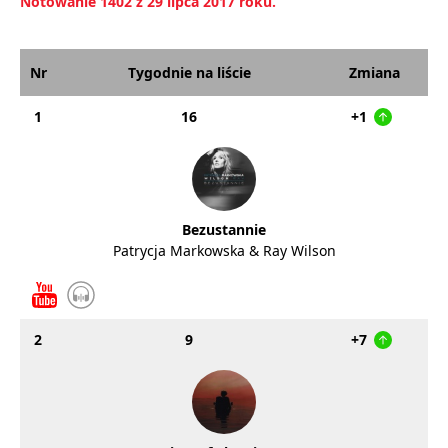
Notowanie 1402 z 29 lipca 2017 roku.
Nr
Tygodnie na liście
Zmiana
1
16
+1
Bezustannie
Patrycja Markowska & Ray Wilson
2
9
+7