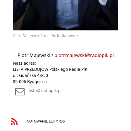
Piotr Majewski/fot.: Piotr Ulanowski
Piotr Majewski /
piotrmajewski@radiopik.pl
Nasz adres:
LISTA PRZEBOJÓW Polskiego Radia PiK
ul. Gdańska 48/50
85-006 Bydgoszcz
lista@radiopik.pl
NOTOWANIE LISTY RSS