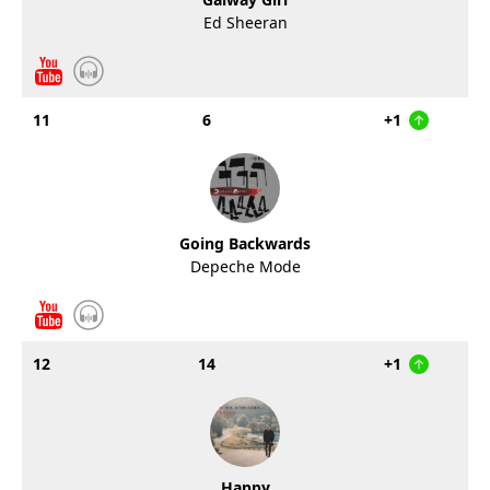
Ed Sheeran
11
6
+1
Going Backwards
Depeche Mode
12
14
+1
Happy