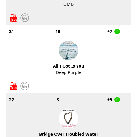
OMD
21
18
+7
All I Got Is You
Deep Purple
22
3
+5
Bridge Over Troubled Water