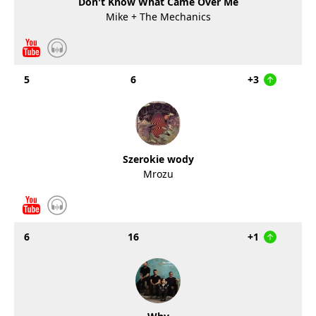
Don't Know What Came Over Me
Mike + The Mechanics
5
6
+3
Szerokie wody
Mrozu
6
16
+1