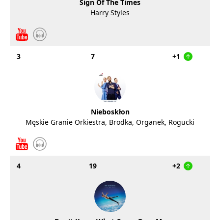
Sign Of The Times
Harry Styles
3
7
+1
Nieboskłon
Męskie Granie Orkiestra, Brodka, Organek, Rogucki
4
19
+2