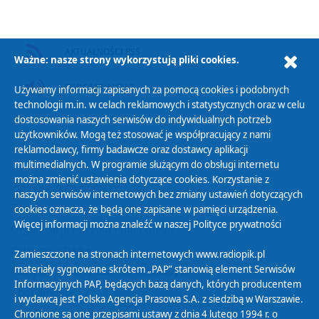
AKTUALNOŚCI RSS
Ważne: nasze strony wykorzystują pliki cookies.
PODCAST AUDIO
Używamy informacji zapisanych za pomocą cookies i podobnych
technologii m.in. w celach reklamowych i statystycznych oraz w celu
dostosowania naszych serwisów do indywidualnych potrzeb
użytkowników. Mogą też stosować je współpracujący z nami
reklamodawcy, firmy badawcze oraz dostawcy aplikacji
multimedialnych. W programie służącym do obsługi internetu
można zmienić ustawienia dotyczące cookies. Korzystanie z
Polityka Prywatności
naszych serwisów internetowych bez zmiany ustawień dotyczących
Zasady korzystania z Serwisu
cookies oznacza, że będą one zapisane w pamięci urządzenia.
Więcej informacji można znaleźć w naszej
Polityce prywatności
Organizacje Pożytku Publicznego
Cyfryzacja DAB+
Zamieszczone na stronach internetowych www.radiopik.pl
materiały sygnowane skrótem „PAP” stanowią element Serwisów
Polityka ochrony danych osobowych
Informacyjnych PAP, będących bazą danych, których producentem
Abonament
i wydawcą jest Polska Agencja Prasowa S.A. z siedzibą w Warszawie.
Zamówienia publiczne
Chronione są one przepisami ustawy z dnia 4 lutego 1994 r. o