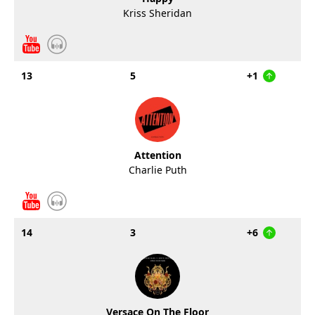
Kriss Sheridan
13
5
+1
Attention
Charlie Puth
14
3
+6
Versace On The Floor