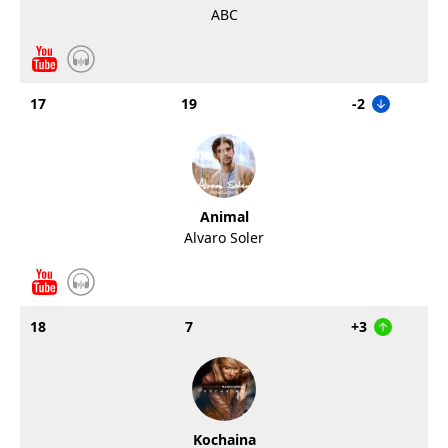
ABC
17
19
-2
Animal
Alvaro Soler
18
7
+3
Kochaina