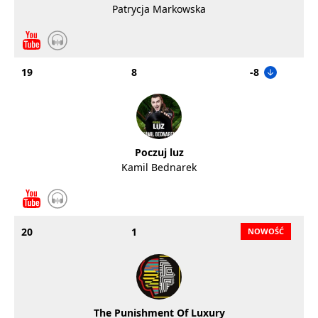
Patrycja Markowska
19
8
-8
Poczuj luz
Kamil Bednarek
20
1
The Punishment Of Luxury