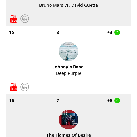
Bruno Mars vs. David Guetta
15
8
+3
Johnny's Band
Deep Purple
16
7
+6
The Flames Of Desire