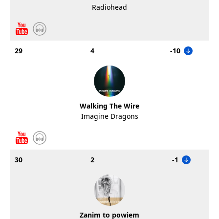
Radiohead
29
4
-10
Walking The Wire
Imagine Dragons
30
2
-1
Zanim to powiem