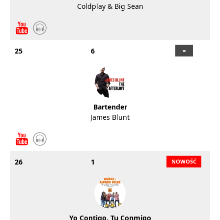
Coldplay & Big Sean
25
6
Bartender
James Blunt
26
1
Yo Contigo, Tu Conmigo