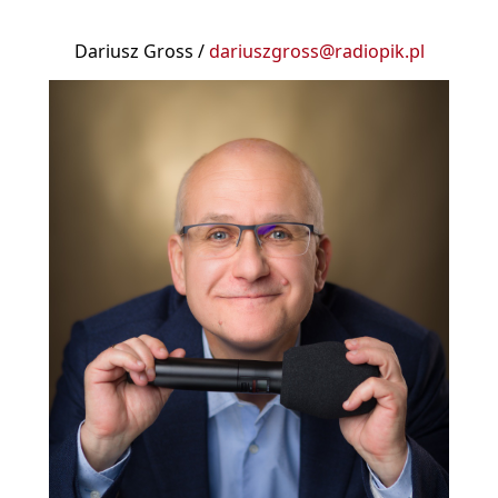
Dariusz Gross /
dariuszgross@radiopik.pl