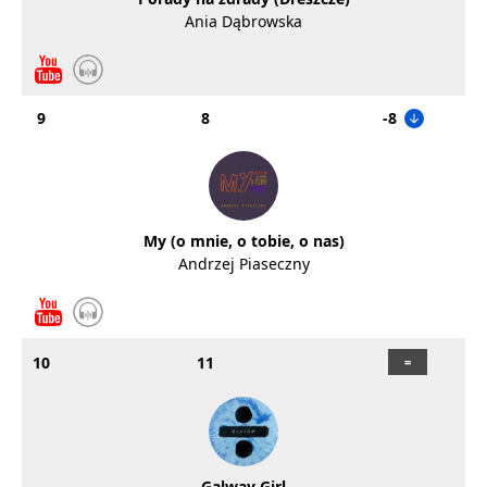
Ania Dąbrowska
9
8
-8
My (o mnie, o tobie, o nas)
Andrzej Piaseczny
10
11
Galway Girl