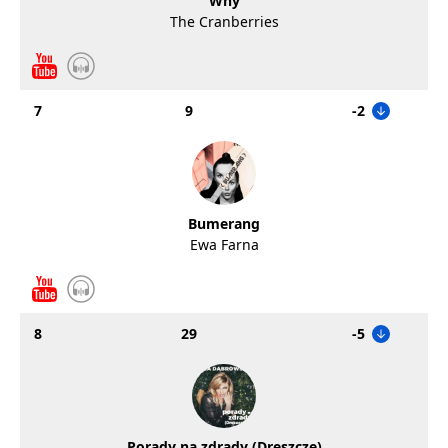
Why
The Cranberries
7
9
-2
Bumerang
Ewa Farna
8
29
-5
Porady na zdrady (Dreszcze)