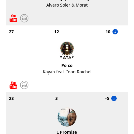
Alvaro Soler & Morat
27
12
-10
Po co
Kayah feat. Idan Raichel
28
3
-5
I Promise