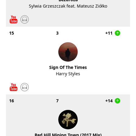
Sylwia Grzeszczak feat. Mateusz Ziółko
15
3
+11
Sign Of The Times
Harry Styles
16
7
+14
Red Hill Mining Town (2017 Mix)