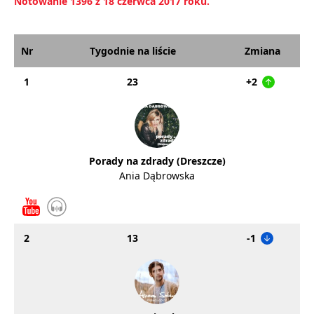
Notowanie 1396 z 18 czerwca 2017 roku.
Nr
Tygodnie na liście
Zmiana
1
23
+2
Porady na zdrady (Dreszcze)
Ania Dąbrowska
2
13
-1