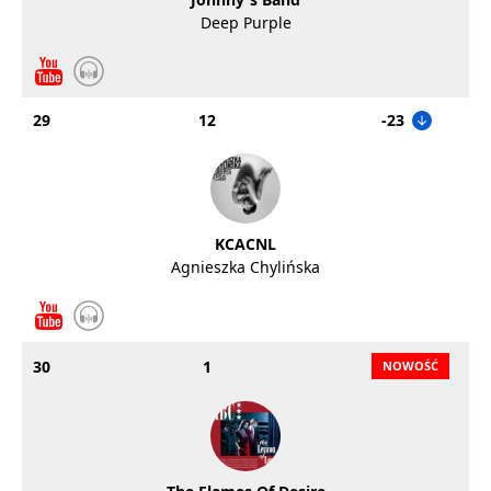
Deep Purple
29
12
-23
KCACNL
Agnieszka Chylińska
30
1