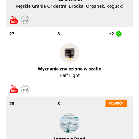
Męskie Granie Orkiestra, Brodka, Organek, Rogucki
27
8
+2
Wyznanie znalezione w szafie
Half Light
28
3
Johnny's Band