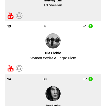
Galway Girl
Ed Sheeran
13
4
+1
Dla Ciebie
Szymon Wydra & Carpe Diem
14
30
+7
Bezdroża