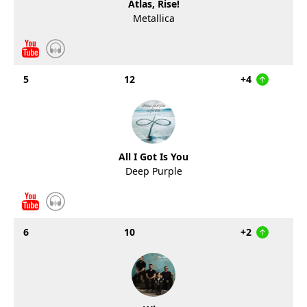
Atlas, Rise!
Metallica
5
12
+4
All I Got Is You
Deep Purple
6
10
+2