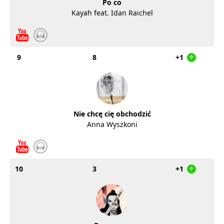
Po co
Kayah feat. Idan Raichel
9
8
+1
Nie chcę cię obchodzić
Anna Wyszkoni
10
3
+1