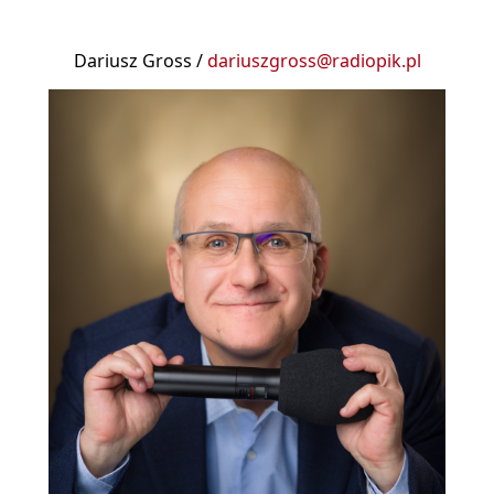
Dariusz Gross /
dariuszgross@radiopik.pl