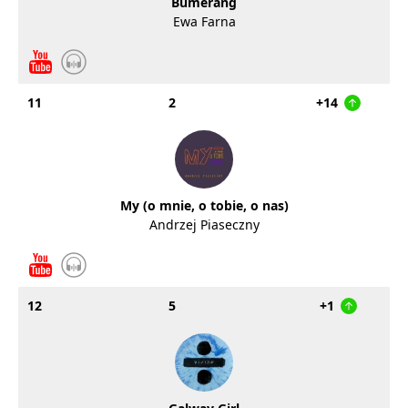
Bumerang
Ewa Farna
11
2
+14
My (o mnie, o tobie, o nas)
Andrzej Piaseczny
12
5
+1