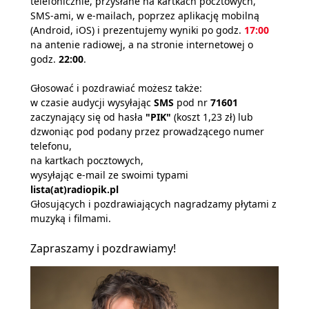
telefonicznie, przysłane na kartkach pocztowych,
SMS-ami, w e-mailach, poprzez aplikację mobilną
(Android, iOS) i prezentujemy wyniki po godz.
17:00
na antenie radiowej, a na stronie internetowej o
godz.
22:00
.
Głosować i pozdrawiać możesz także:
w czasie audycji wysyłając
SMS
pod nr
71601
zaczynający się od hasła
"PIK"
(koszt 1,23 zł) lub
dzwoniąc pod podany przez prowadzącego numer
telefonu,
na kartkach pocztowych,
wysyłając e-mail ze swoimi typami
lista(at)radiopik.pl
Głosujących i pozdrawiających nagradzamy płytami z
muzyką i filmami.
Zapraszamy i pozdrawiamy!