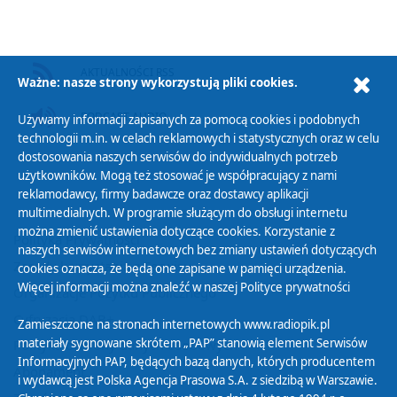
AKTUALNOŚCI RSS
Ważne: nasze strony wykorzystują pliki cookies.
PODCAST AUDIO
Używamy informacji zapisanych za pomocą cookies i podobnych
technologii m.in. w celach reklamowych i statystycznych oraz w celu
dostosowania naszych serwisów do indywidualnych potrzeb
użytkowników. Mogą też stosować je współpracujący z nami
reklamodawcy, firmy badawcze oraz dostawcy aplikacji
multimedialnych. W programie służącym do obsługi internetu
można zmienić ustawienia dotyczące cookies. Korzystanie z
Polityka Prywatności
naszych serwisów internetowych bez zmiany ustawień dotyczących
Zasady korzystania z Serwisu
cookies oznacza, że będą one zapisane w pamięci urządzenia.
Więcej informacji można znaleźć w naszej
Polityce prywatności
Organizacje Pożytku Publicznego
Cyfryzacja DAB+
Zamieszczone na stronach internetowych www.radiopik.pl
materiały sygnowane skrótem „PAP” stanowią element Serwisów
Polityka ochrony danych osobowych
Informacyjnych PAP, będących bazą danych, których producentem
Abonament
i wydawcą jest Polska Agencja Prasowa S.A. z siedzibą w Warszawie.