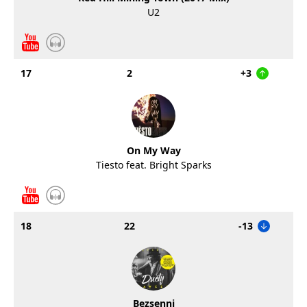
U2
17
2
+3
On My Way
Tiesto feat. Bright Sparks
18
22
-13
Bezsenni