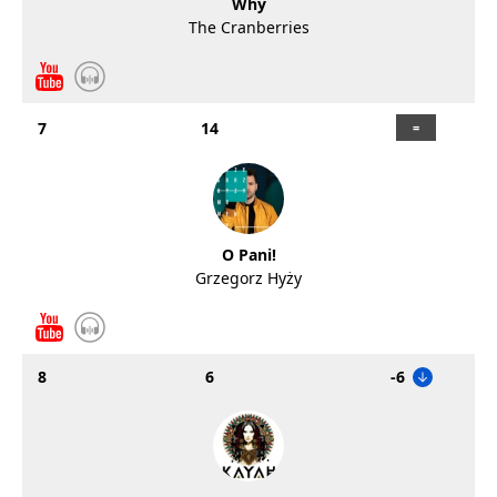
Why
The Cranberries
7
14
O Pani!
Grzegorz Hyży
8
6
-6