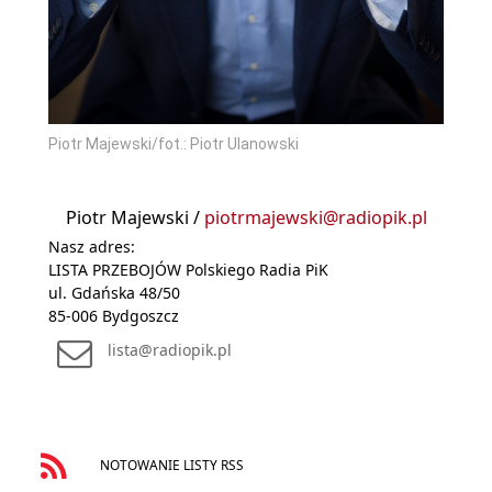
Piotr Majewski/fot.: Piotr Ulanowski
Piotr Majewski /
piotrmajewski@radiopik.pl
Nasz adres:
LISTA PRZEBOJÓW Polskiego Radia PiK
ul. Gdańska 48/50
85-006 Bydgoszcz
lista@radiopik.pl
NOTOWANIE LISTY RSS