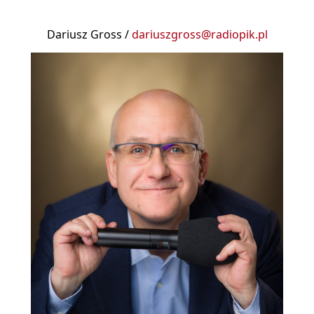
Dariusz Gross /
dariuszgross@radiopik.pl