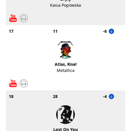
Kasia Popowska
17
11
-6
Atlas, Rise!
Metallica
18
28
-4
Lost On You