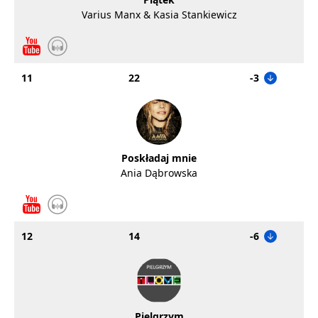
Varius Manx & Kasia Stankiewicz
11
22
-3
Poskładaj mnie
Ania Dąbrowska
12
14
-6
Pielgrzym