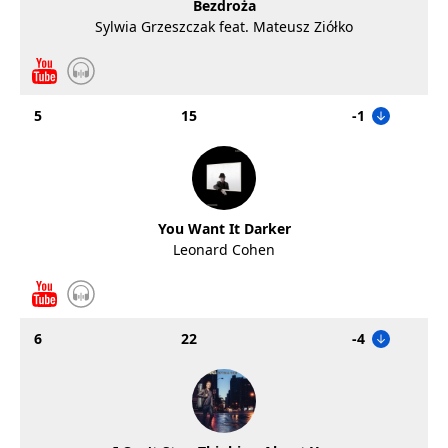
Bezdroża
Sylwia Grzeszczak feat. Mateusz Ziółko
5
15
-1
You Want It Darker
Leonard Cohen
6
22
-4