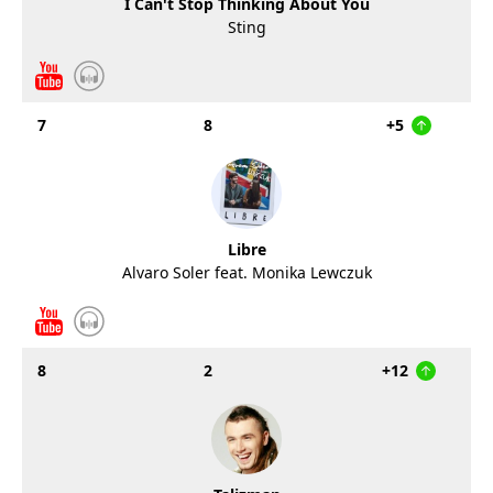
I Can't Stop Thinking About You
Sting
7
8
+5
Libre
Alvaro Soler feat. Monika Lewczuk
8
2
+12