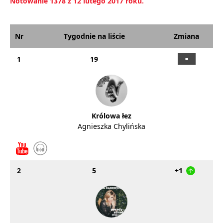
Notowanie 1378 z 12 lutego 2017 roku.
Nr
Tygodnie na liście
Zmiana
1
19
Królowa łez
Agnieszka Chylińska
2
5
+1