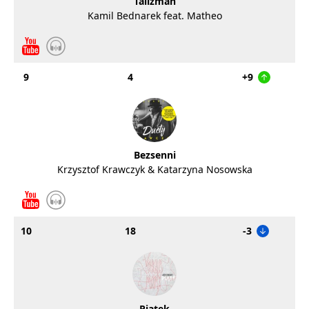
Talizman
Kamil Bednarek feat. Matheo
9
4
+9
Bezsenni
Krzysztof Krawczyk & Katarzyna Nosowska
10
18
-3
Piątek