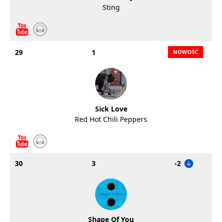
Sting
29
1
Sick Love
Red Hot Chili Peppers
30
3
-2
Shape Of You