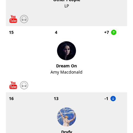
LP
15
4
+7
Dream On
Amy Macdonald
16
13
-1
Dryfy