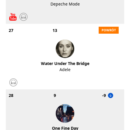
Depeche Mode
27
13
Water Under The Bridge
Adele
28
9
-9
One Fine Day