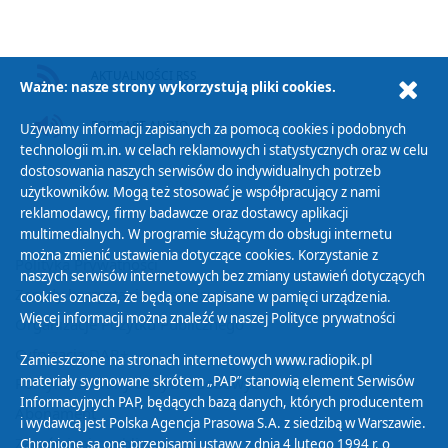
AKTUALNOŚCI RSS
Ważne: nasze strony wykorzystują pliki cookies.
PODCAST AUDIO
Używamy informacji zapisanych za pomocą cookies i podobnych
technologii m.in. w celach reklamowych i statystycznych oraz w celu
dostosowania naszych serwisów do indywidualnych potrzeb
użytkowników. Mogą też stosować je współpracujący z nami
reklamodawcy, firmy badawcze oraz dostawcy aplikacji
multimedialnych. W programie służącym do obsługi internetu
można zmienić ustawienia dotyczące cookies. Korzystanie z
Polityka Prywatności
naszych serwisów internetowych bez zmiany ustawień dotyczących
Zasady korzystania z Serwisu
cookies oznacza, że będą one zapisane w pamięci urządzenia.
Więcej informacji można znaleźć w naszej
Polityce prywatności
Organizacje Pożytku Publicznego
Cyfryzacja DAB+
Zamieszczone na stronach internetowych www.radiopik.pl
materiały sygnowane skrótem „PAP” stanowią element Serwisów
Polityka ochrony danych osobowych
Informacyjnych PAP, będących bazą danych, których producentem
Abonament
i wydawcą jest Polska Agencja Prasowa S.A. z siedzibą w Warszawie.
Zamówienia publiczne
Chronione są one przepisami ustawy z dnia 4 lutego 1994 r. o