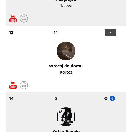
T.Love
13
11
Wracaj do domu
Kortez
14
5
-5
Other People