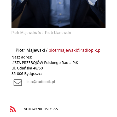
Piotr Majewski/fot.: Piotr Ulanowski
Piotr Majewski /
piotrmajewski@radiopik.pl
Nasz adres:
LISTA PRZEBOJÓW Polskiego Radia PiK
ul. Gdańska 48/50
85-006 Bydgoszcz
lista@radiopik.pl
NOTOWANIE LISTY RSS