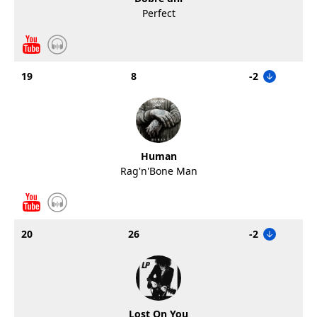
Perfect
19
8
-2
Human
Rag'n'Bone Man
20
26
-2
Lost On You