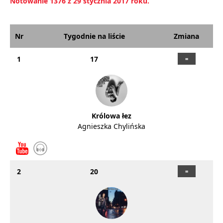
Notowanie 1376 z 29 stycznia 2017 roku.
Nr
Tygodnie na liście
Zmiana
1
17
Królowa łez
Agnieszka Chylińska
2
20