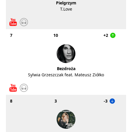
Pielgrzym
T.Love
7
10
+2
Bezdroża
Sylwia Grzeszczak feat. Mateusz Ziółko
8
3
-3