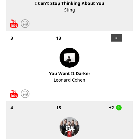
I Can't Stop Thinking About You
Sting
3
13
You Want It Darker
Leonard Cohen
4
13
+2