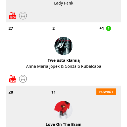
Lady Pank
27
2
+1
Twe usta kłamią
Anna Maria Jopek & Gonzalo Rubalcaba
28
11
Love On The Brain