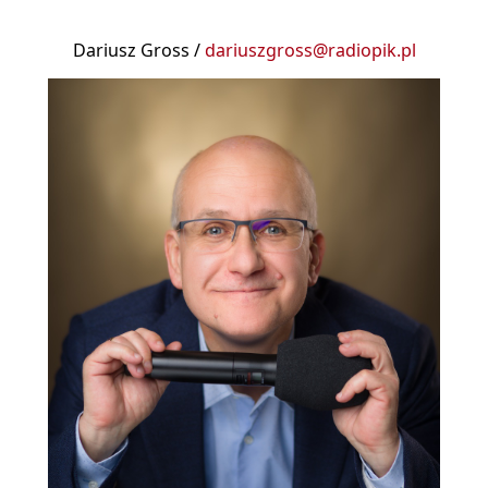
Dariusz Gross /
dariuszgross@radiopik.pl