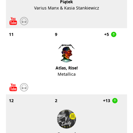
Piątek
Varius Manx & Kasia Stankiewicz
11
9
+5
Atlas, Rise!
Metallica
12
2
+13