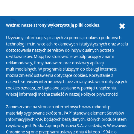
AKTUALNOŚCI RSS
Ważne: nasze strony wykorzystują pliki cookies.
PODCAST AUDIO
Używamy informacji zapisanych za pomocą cookies i podobnych
technologii m.in. w celach reklamowych i statystycznych oraz w celu
dostosowania naszych serwisów do indywidualnych potrzeb
użytkowników. Mogą też stosować je współpracujący z nami
reklamodawcy, firmy badawcze oraz dostawcy aplikacji
multimedialnych. W programie służącym do obsługi internetu
można zmienić ustawienia dotyczące cookies. Korzystanie z
Polityka Prywatności
naszych serwisów internetowych bez zmiany ustawień dotyczących
Zasady korzystania z Serwisu
cookies oznacza, że będą one zapisane w pamięci urządzenia.
Więcej informacji można znaleźć w naszej
Polityce prywatności
Organizacje Pożytku Publicznego
Cyfryzacja DAB+
Zamieszczone na stronach internetowych www.radiopik.pl
materiały sygnowane skrótem „PAP” stanowią element Serwisów
Polityka ochrony danych osobowych
Informacyjnych PAP, będących bazą danych, których producentem
Abonament
i wydawcą jest Polska Agencja Prasowa S.A. z siedzibą w Warszawie.
Zamówienia publiczne
Chronione są one przepisami ustawy z dnia 4 lutego 1994 r. o