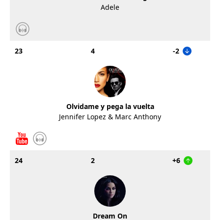
Adele
23
4
-2
Olvidame y pega la vuelta
Jennifer Lopez & Marc Anthony
24
2
+6
Dream On