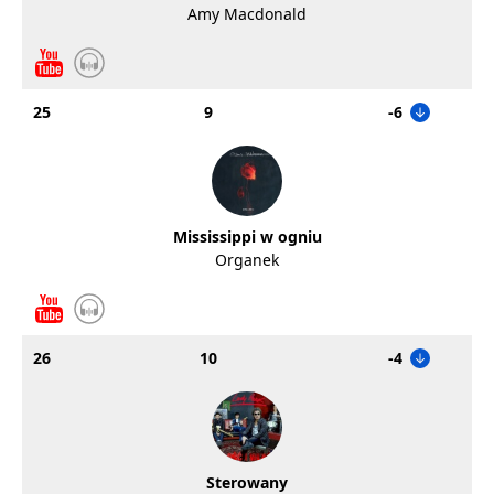
Amy Macdonald
25
9
-6
Mississippi w ogniu
Organek
26
10
-4
Sterowany