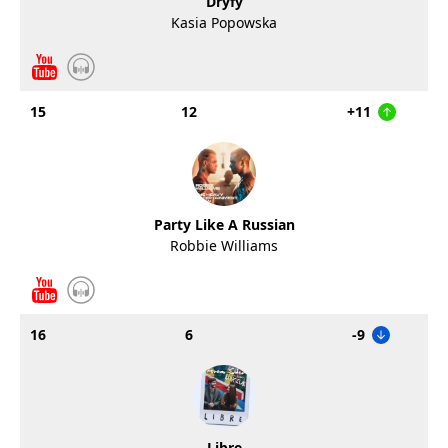
Dryfy
Kasia Popowska
15
12
+11
Party Like A Russian
Robbie Williams
16
6
-9
Libre