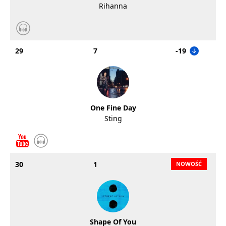
Rihanna
29
7
-19
One Fine Day
Sting
30
1
Shape Of You