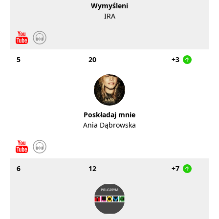
Wymyśleni
IRA
5
20
+3
Poskładaj mnie
Ania Dąbrowska
6
12
+7