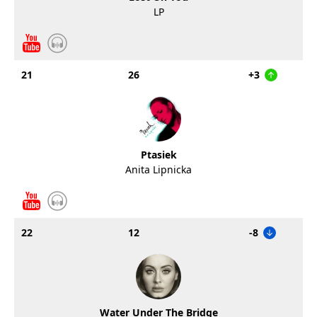
LP
21
26
+3
Ptasiek
Anita Lipnicka
22
12
-8
Water Under The Bridge