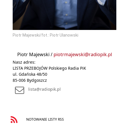
Piotr Majewski/fot.: Piotr Ulanowski
Piotr Majewski /
piotrmajewski@radiopik.pl
Nasz adres:
LISTA PRZEBOJÓW Polskiego Radia PiK
ul. Gdańska 48/50
85-006 Bydgoszcz
lista@radiopik.pl
NOTOWANIE LISTY RSS