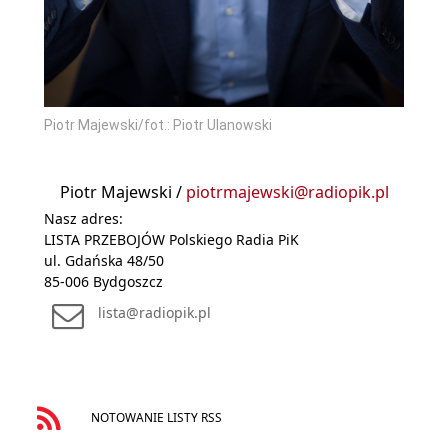
Piotr Majewski/fot.: Piotr Ulanowski
Piotr Majewski /
piotrmajewski@radiopik.pl
Nasz adres:
LISTA PRZEBOJÓW Polskiego Radia PiK
ul. Gdańska 48/50
85-006 Bydgoszcz
lista@radiopik.pl
NOTOWANIE LISTY RSS