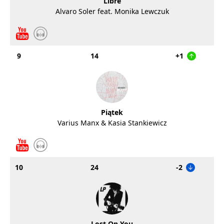
Libre
Alvaro Soler feat. Monika Lewczuk
9
14
+1
Piątek
Varius Manx & Kasia Stankiewicz
10
24
-2
Lost On You