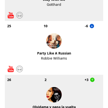
Gotthard
25
10
-6
Party Like A Russian
Robbie Williams
26
2
+3
Olvidame y pega la vuelta