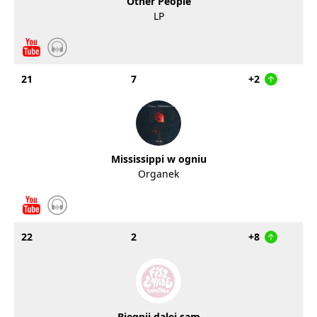
Other People
LP
21
7
+2
Mississippi w ogniu
Organek
22
2
+8
Biegnij dalej sam