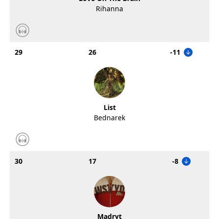
Rihanna
29
26
-11
List
Bednarek
30
17
-8
Madryt