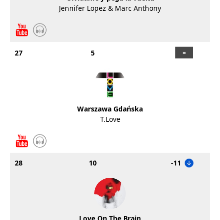
Jennifer Lopez & Marc Anthony
27
5
Warszawa Gdańska
T.Love
28
10
-11
Love On The Brain