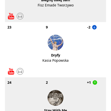
Fisz Emade Tworzywo
23
9
-2
Dryfy
Kasia Popowska
24
2
+1
Stay With Me