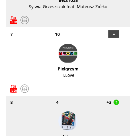
Bezdroża
Sylwia Grzeszczak feat. Mateusz Ziółko
7
10
Pielgrzym
T.Love
8
4
+3