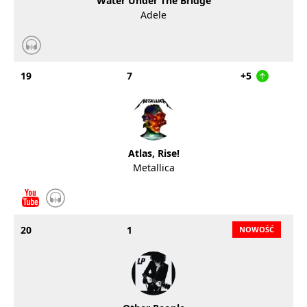
Water Under The Bridge
Adele
19
7
+5
Atlas, Rise!
Metallica
20
1