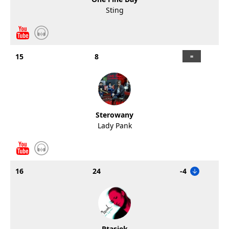
Sting
15
8
Sterowany
Lady Pank
16
24
-4
Ptasiek