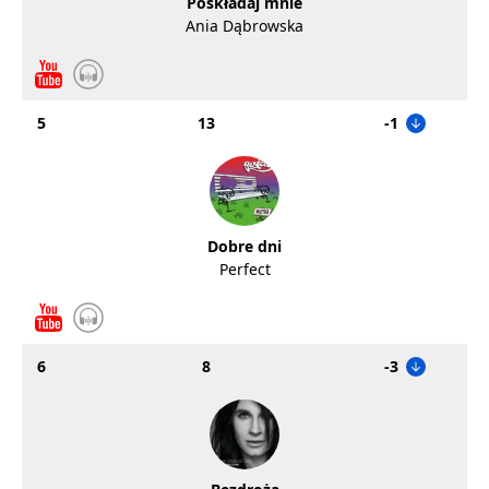
Poskładaj mnie
Ania Dąbrowska
5
13
-1
Dobre dni
Perfect
6
8
-3