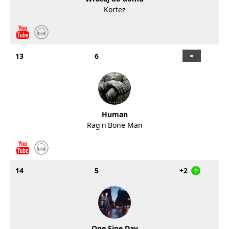
Kortez
13
6
Human
Rag'n'Bone Man
14
5
+2
One Fine Day