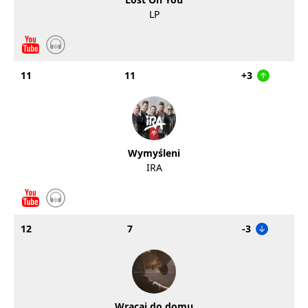
LP
11
11
+3
Wymyśleni
IRA
12
7
-3
Wracaj do domu