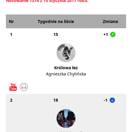
Notowanie 1374 z 15 stycznia 2017 roku.
Nr
Tygodnie na liście
Zmiana
1
15
+1
Królowa łez
Agnieszka Chylińska
2
18
-1