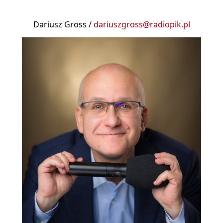
Dariusz Gross /
dariuszgross@radiopik.pl