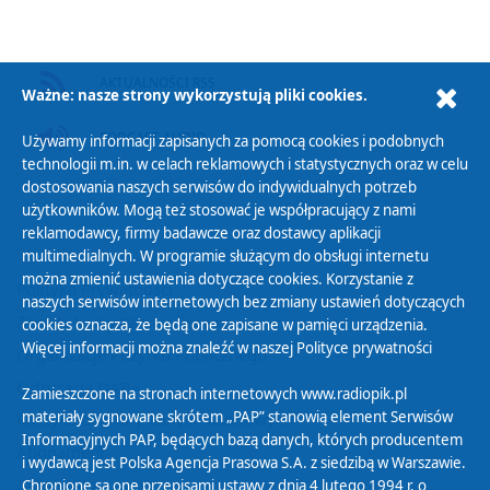
AKTUALNOŚCI RSS
Ważne: nasze strony wykorzystują pliki cookies.
PODCAST AUDIO
Używamy informacji zapisanych za pomocą cookies i podobnych
technologii m.in. w celach reklamowych i statystycznych oraz w celu
dostosowania naszych serwisów do indywidualnych potrzeb
użytkowników. Mogą też stosować je współpracujący z nami
reklamodawcy, firmy badawcze oraz dostawcy aplikacji
multimedialnych. W programie służącym do obsługi internetu
można zmienić ustawienia dotyczące cookies. Korzystanie z
Polityka Prywatności
naszych serwisów internetowych bez zmiany ustawień dotyczących
Zasady korzystania z Serwisu
cookies oznacza, że będą one zapisane w pamięci urządzenia.
Więcej informacji można znaleźć w naszej
Polityce prywatności
Organizacje Pożytku Publicznego
Cyfryzacja DAB+
Zamieszczone na stronach internetowych www.radiopik.pl
materiały sygnowane skrótem „PAP” stanowią element Serwisów
Polityka ochrony danych osobowych
Informacyjnych PAP, będących bazą danych, których producentem
Abonament
i wydawcą jest Polska Agencja Prasowa S.A. z siedzibą w Warszawie.
Zamówienia publiczne
Chronione są one przepisami ustawy z dnia 4 lutego 1994 r. o