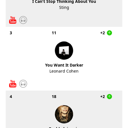
I Can't Stop Thinking About You
Sting
3
11
+2
You Want It Darker
Leonard Cohen
4
18
+2