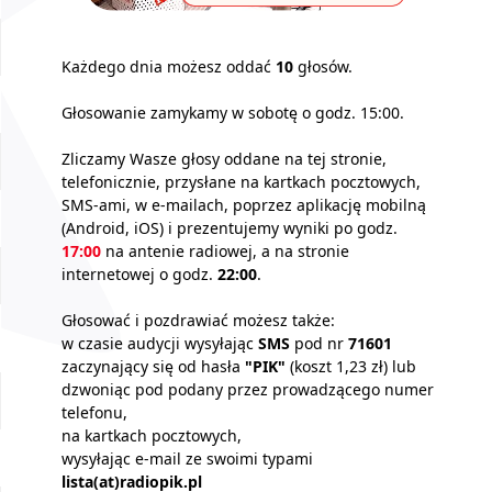
Każdego dnia możesz oddać
10
głosów.
Głosowanie zamykamy w sobotę o godz. 15:00.
Zliczamy Wasze głosy oddane na tej stronie,
telefonicznie, przysłane na kartkach pocztowych,
SMS-ami, w e-mailach, poprzez aplikację mobilną
(Android, iOS) i prezentujemy wyniki po godz.
17:00
na antenie radiowej, a na stronie
internetowej o godz.
22:00
.
Głosować i pozdrawiać możesz także:
w czasie audycji wysyłając
SMS
pod nr
71601
zaczynający się od hasła
"PIK"
(koszt 1,23 zł) lub
dzwoniąc pod podany przez prowadzącego numer
telefonu,
na kartkach pocztowych,
wysyłając e-mail ze swoimi typami
lista(at)radiopik.pl