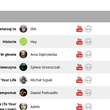
tarzaj to
IRA
Historie
Hey
W głowie
Ania Dąbrowska
ziewczyna
Sylwia Grzeszczak
 Your Life
Michał Szpak
tempomat
Dawid Podsiadło
 (To Your
Adele
ew Lover)