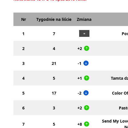
Nr
Tygodnie na liście
Zmiana
1
7
Pow
2
4
+2
3
21
-1
4
5
+1
Tamta d
5
17
-2
Color Of
6
3
+2
Pas
Send My Love
7
5
+8
N