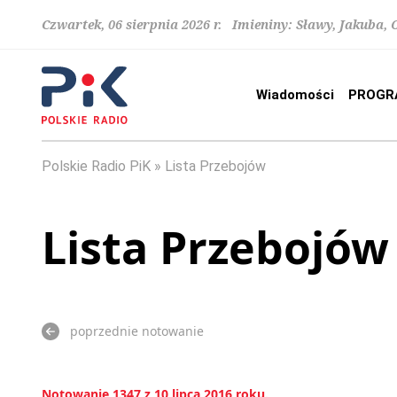
Czwartek, 06 sierpnia 2026 r. Imieniny: Sławy, Jakuba,
Wiadomości
PROGR
Polskie Radio PiK
Lista Przebojów
Lista Przebojów
poprzednie notowanie
Notowanie 1347 z 10 lipca 2016 roku.