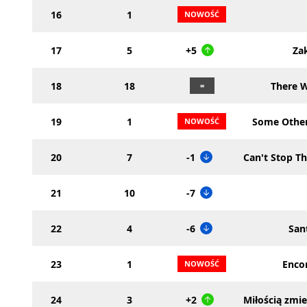
16
1
17
5
+5
Za
18
18
There W
19
1
Some Othe
20
7
-1
Can't Stop Th
21
10
-7
22
4
-6
San
23
1
Enco
24
3
+2
Miłością zmie