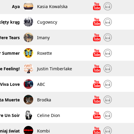
Aya
Kasia Kowalska
klęty krąg
Cugowscy
ere Tears
Imany
r Summer
Roxette
e Feeling!
Justin Timberlake
Viva Love
ABC
ta Muerte
Brodka
re Un Soir
Celine Dion
niaj świat
Kombi