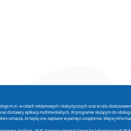
logii m.in. w celach reklamowych i statystycznych oraz w celu dostosow
 Serwisu
Organizacje Pożytku
Cyfryzacja D
raz dostawcy aplikacji multimedialnych. W programie służącym do obsługi
Publicznego
ies oznacza, że będą one zapisane w pamięci urządzenia. Więcej informac
Zamówienia publiczne
sygnowane skrótem „PAP” stanowią element Serwisów Informacyjnych PAP,