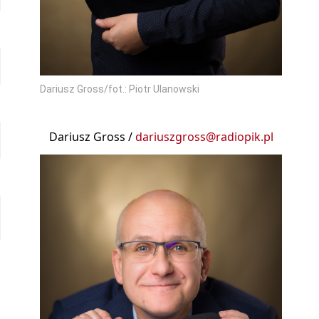
Dariusz Gross/fot.: Piotr Ulanowski
Dariusz Gross /
dariuszgross@radiopik.pl