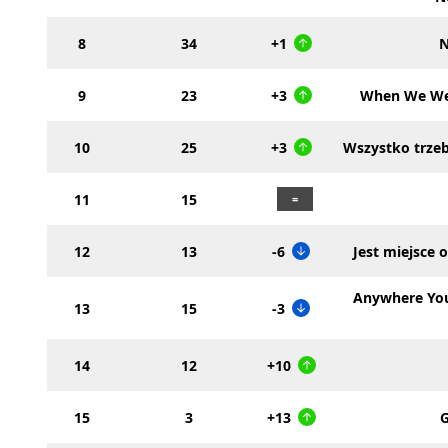
8
34
+1
N
9
23
+3
When We We
10
25
+3
Wszystko trzeb
11
15
12
13
-6
Jest miejsce 
Anywhere Yo
13
15
-3
14
12
+10
15
3
+13
G