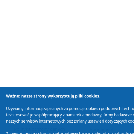
Ważne: nasze strony wykorzystują pliki cookies.
Używamy informacji zapisanych za pomocą cookies i podobnych techno
Polityka Prywatności
Zasady korzystania z
też stosować je współpracujący z nami reklamodawcy, firmy badawcze o
naszych serwisów internetowych bez zmiany ustawień dotyczących cook
Polityka ochrony danych
Abonament
Zamieszczone na stronach internetowych www.radiopik.pl materiały 