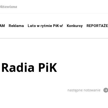
 Oktawiana
AM
Reklama
Lato w rytmie PiK-a!
Konkursy
REPORTAŻE
 Radia PiK
następne notowanie