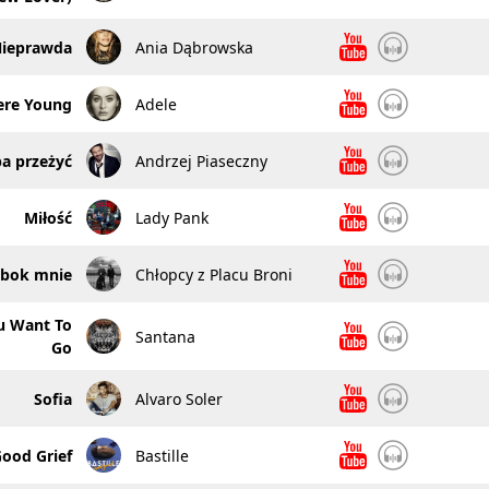
ieprawda
Ania Dąbrowska
re Young
Adele
a przeżyć
Andrzej Piaseczny
Miłość
Lady Pank
obok mnie
Chłopcy z Placu Broni
u Want To
Santana
Go
Sofia
Alvaro Soler
ood Grief
Bastille