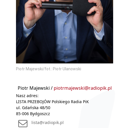
Piotr Majewski/fot.: Piotr Ulanowski
Piotr Majewski /
piotrmajewski@radiopik.pl
Nasz adres:
LISTA PRZEBOJÓW Polskiego Radia PiK
ul. Gdańska 48/50
85-006 Bydgoszcz
lista@radiopik.pl