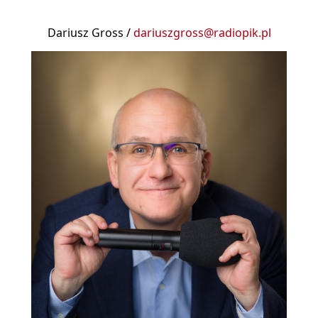
Dariusz Gross /
dariuszgross@radiopik.pl