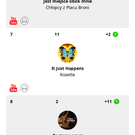
Jest miejsce obok mnie
Chłopcy z Placu Broni
7
11
+2
It Just Happens
Roxette
8
2
+11