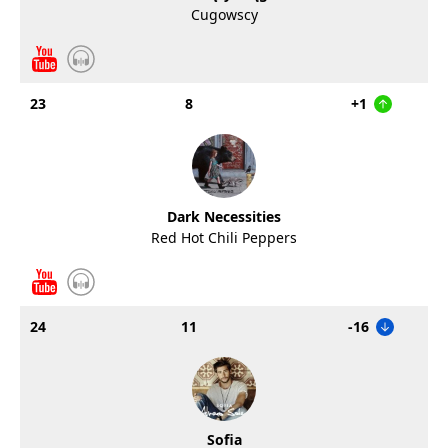
Cugowscy
23
8
+1
Dark Necessities
Red Hot Chili Peppers
24
11
-16
Sofia