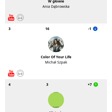
W głowie
Ania Dąbrowska
3
16
-1
Color Of Your Life
Michał Szpak
4
3
+7