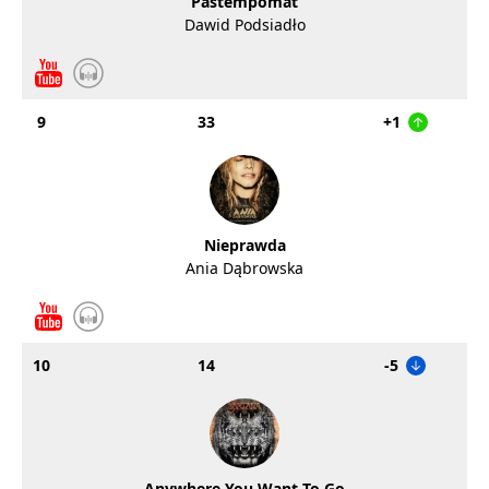
Pastempomat
Dawid Podsiadło
9
33
+1
Nieprawda
Ania Dąbrowska
10
14
-5
Anywhere You Want To Go