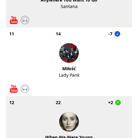
Santana
11
14
-7
Miłość
Lady Pank
12
22
+2
When We Were Young