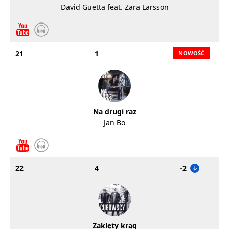
David Guetta feat. Zara Larsson
21
1
Na drugi raz
Jan Bo
22
4
-2
Zaklęty krąg