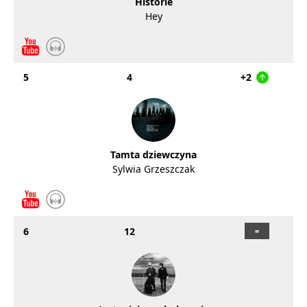
Historie
Hey
5
4
+2
Tamta dziewczyna
Sylwia Grzeszczak
6
12