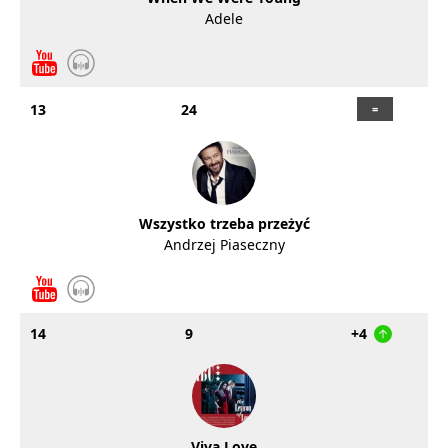
Adele
13
24
Wszystko trzeba przeżyć
Andrzej Piaseczny
14
9
+4
Viva Love