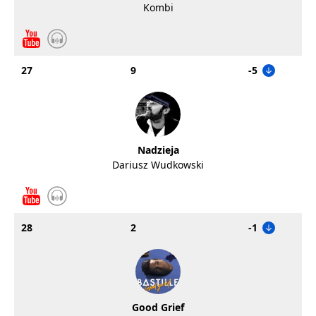
Kombi
27
9
-5
Nadzieja
Dariusz Wudkowski
28
2
-1
Good Grief