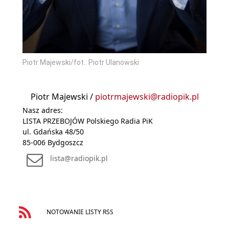
Piotr Majewski/fot.: Piotr Ulanowski
Piotr Majewski /
piotrmajewski@radiopik.pl
Nasz adres:
LISTA PRZEBOJÓW Polskiego Radia PiK
ul. Gdańska 48/50
85-006 Bydgoszcz
lista@radiopik.pl
NOTOWANIE LISTY RSS