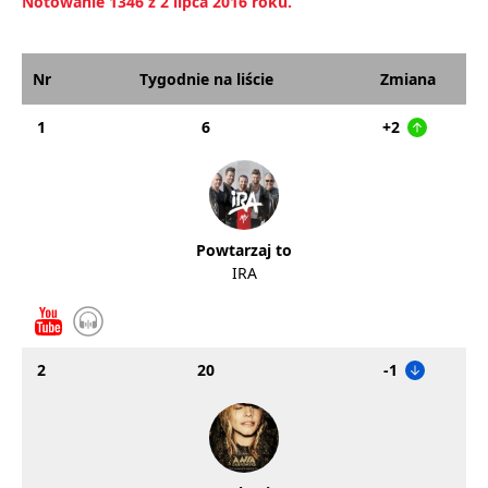
Notowanie 1346 z 2 lipca 2016 roku.
Nr
Tygodnie na liście
Zmiana
1
6
+2
Powtarzaj to
IRA
2
20
-1