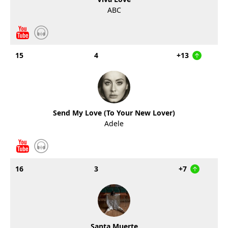
ABC
15
4
+13
Send My Love (To Your New Lover)
Adele
16
3
+7
Santa Muerte