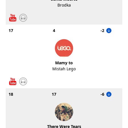
Brodka
17
4
-2
Mamy to
Mistah Lego
18
17
-6
There Were Tears