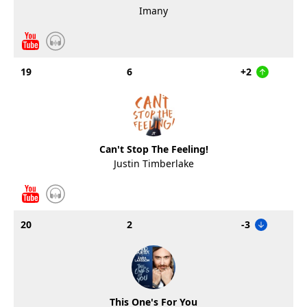
Imany
19
6
+2
Can't Stop The Feeling!
Justin Timberlake
20
2
-3
This One's For You