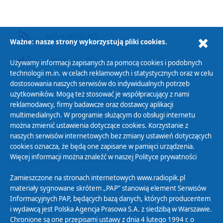
AKTUALNOŚCI RSS
Ważne: nasze strony wykorzystują pliki cookies.
PODCAST AUDIO
Używamy informacji zapisanych za pomocą cookies i podobnych
technologii m.in. w celach reklamowych i statystycznych oraz w celu
dostosowania naszych serwisów do indywidualnych potrzeb
użytkowników. Mogą też stosować je współpracujący z nami
reklamodawcy, firmy badawcze oraz dostawcy aplikacji
multimedialnych. W programie służącym do obsługi internetu
można zmienić ustawienia dotyczące cookies. Korzystanie z
Polityka Prywatności
naszych serwisów internetowych bez zmiany ustawień dotyczących
Zasady korzystania z Serwisu
cookies oznacza, że będą one zapisane w pamięci urządzenia.
Więcej informacji można znaleźć w naszej
Polityce prywatności
Organizacje Pożytku Publicznego
Cyfryzacja DAB+
Zamieszczone na stronach internetowych www.radiopik.pl
materiały sygnowane skrótem „PAP” stanowią element Serwisów
Polityka ochrony danych osobowych
Informacyjnych PAP, będących bazą danych, których producentem
Abonament
i wydawcą jest Polska Agencja Prasowa S.A. z siedzibą w Warszawie.
Zamówienia publiczne
Chronione są one przepisami ustawy z dnia 4 lutego 1994 r. o