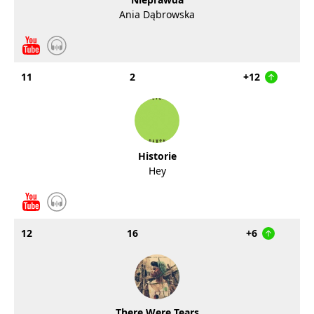
Ania Dąbrowska
11
2
+12
Historie
Hey
12
16
+6
There Were Tears