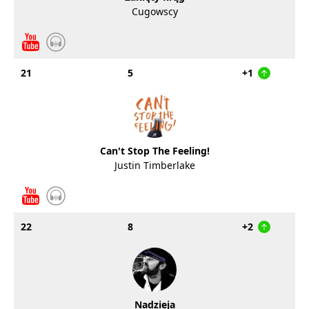
Cugowscy
21
5
+1
Can't Stop The Feeling!
Justin Timberlake
22
8
+2
Nadzieja