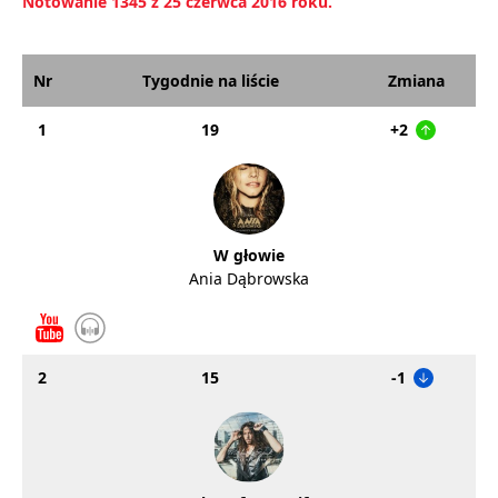
Notowanie 1345 z 25 czerwca 2016 roku.
Nr
Tygodnie na liście
Zmiana
1
19
+2
W głowie
Ania Dąbrowska
2
15
-1