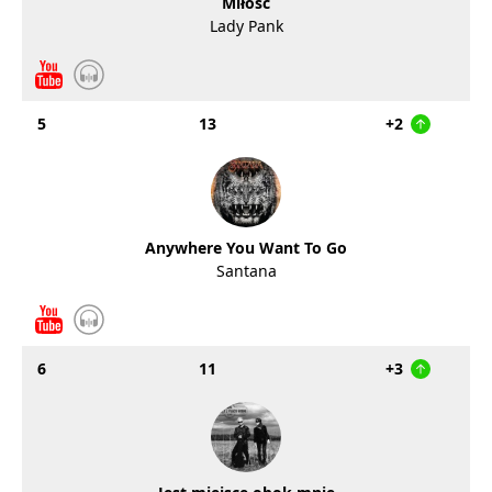
Miłość
Lady Pank
5
13
+2
Anywhere You Want To Go
Santana
6
11
+3