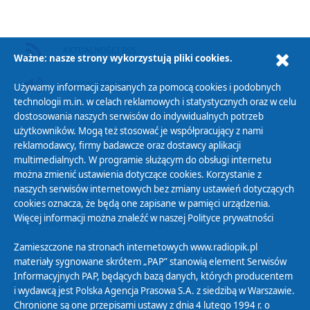
AKTUALNOŚCI RSS
Ważne: nasze strony wykorzystują pliki cookies.
PODCAST AUDIO
Używamy informacji zapisanych za pomocą cookies i podobnych
technologii m.in. w celach reklamowych i statystycznych oraz w celu
dostosowania naszych serwisów do indywidualnych potrzeb
użytkowników. Mogą też stosować je współpracujący z nami
reklamodawcy, firmy badawcze oraz dostawcy aplikacji
multimedialnych. W programie służącym do obsługi internetu
można zmienić ustawienia dotyczące cookies. Korzystanie z
Polityka Prywatności
naszych serwisów internetowych bez zmiany ustawień dotyczących
Zasady korzystania z Serwisu
cookies oznacza, że będą one zapisane w pamięci urządzenia.
Więcej informacji można znaleźć w naszej
Polityce prywatności
Organizacje Pożytku Publicznego
Cyfryzacja DAB+
Zamieszczone na stronach internetowych www.radiopik.pl
materiały sygnowane skrótem „PAP” stanowią element Serwisów
Polityka ochrony danych osobowych
Informacyjnych PAP, będących bazą danych, których producentem
Abonament
i wydawcą jest Polska Agencja Prasowa S.A. z siedzibą w Warszawie.
Zamówienia publiczne
Chronione są one przepisami ustawy z dnia 4 lutego 1994 r. o