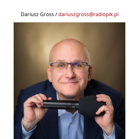
Dariusz Gross /
dariuszgross@radiopik.pl