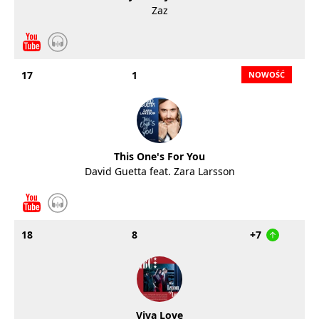
Zaz
17
1
This One's For You
David Guetta feat. Zara Larsson
18
8
+7
Viva Love