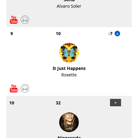
Alvaro Soler
9
10
-7
It Just Happens
Roxette
10
32
Nieprawda