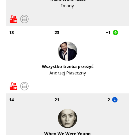
Imany
13
23
+1
Wszystko trzeba przeżyć
Andrzej Piaseczny
14
21
-2
When We Were Young