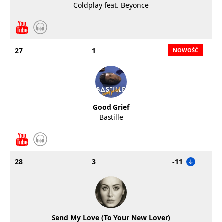
Coldplay feat. Beyonce
27
1
Good Grief
Bastille
28
3
-11
Send My Love (To Your New Lover)