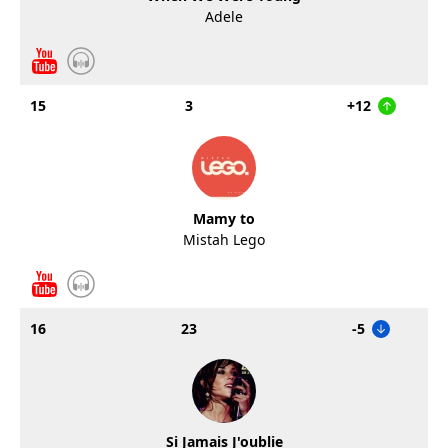
Adele
15
3
+12
Mamy to
Mistah Lego
16
23
-5
Si Jamais J'oublie