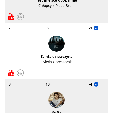
Jest miejsce obok mnie
Chłopcy z Placu Broni
7
3
-1
Tamta dziewczyna
Sylwia Grzeszczak
8
10
-4
Sofia