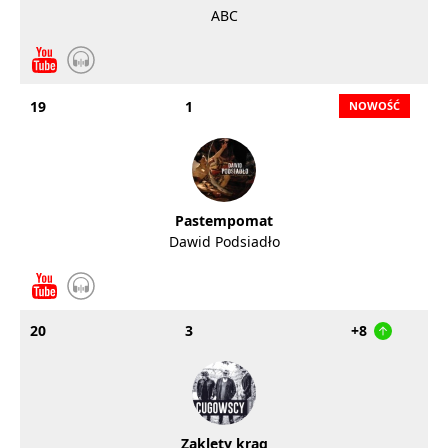
ABC
19
1
Pastempomat
Dawid Podsiadło
20
3
+8
Zaklęty krąg