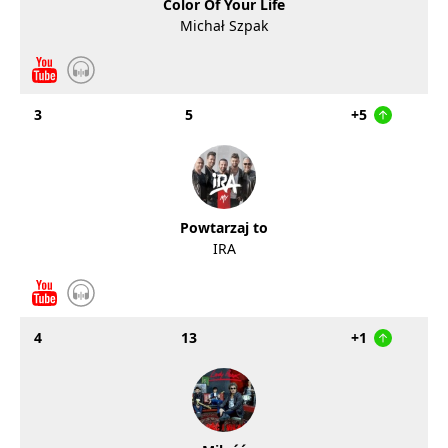
Color Of Your Life
Michał Szpak
3
5
+5
Powtarzaj to
IRA
4
13
+1