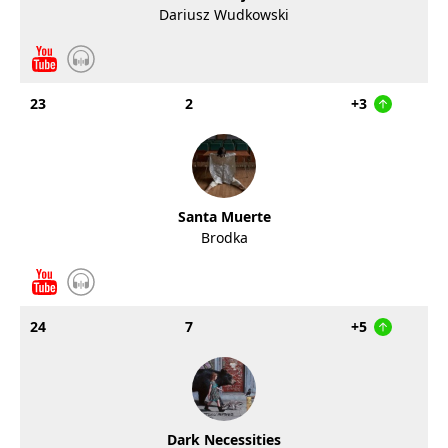
Dariusz Wudkowski
23
2
+3
Santa Muerte
Brodka
24
7
+5
Dark Necessities