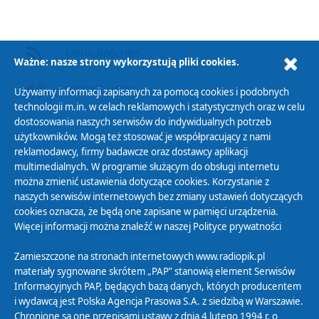
AKTUALNOŚCI RSS
Ważne: nasze strony wykorzystują pliki cookies.
PODCAST AUDIO
Używamy informacji zapisanych za pomocą cookies i podobnych
technologii m.in. w celach reklamowych i statystycznych oraz w celu
dostosowania naszych serwisów do indywidualnych potrzeb
użytkowników. Mogą też stosować je współpracujący z nami
reklamodawcy, firmy badawcze oraz dostawcy aplikacji
multimedialnych. W programie służącym do obsługi internetu
można zmienić ustawienia dotyczące cookies. Korzystanie z
Polityka Prywatności
naszych serwisów internetowych bez zmiany ustawień dotyczących
Zasady korzystania z Serwisu
cookies oznacza, że będą one zapisane w pamięci urządzenia.
Więcej informacji można znaleźć w naszej
Polityce prywatności
Organizacje Pożytku Publicznego
Cyfryzacja DAB+
Zamieszczone na stronach internetowych www.radiopik.pl
materiały sygnowane skrótem „PAP” stanowią element Serwisów
Polityka ochrony danych osobowych
Informacyjnych PAP, będących bazą danych, których producentem
Abonament
i wydawcą jest Polska Agencja Prasowa S.A. z siedzibą w Warszawie.
Zamówienia publiczne
Chronione są one przepisami ustawy z dnia 4 lutego 1994 r. o