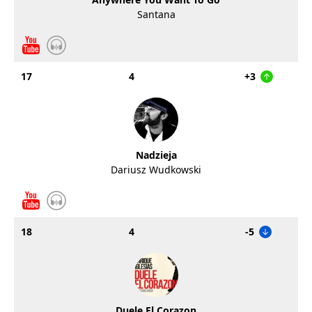
Santana
17
4
+3
Nadzieja
Dariusz Wudkowski
18
4
-5
Duele El Corazon