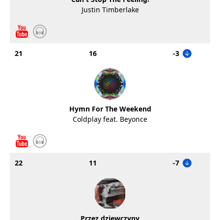
Justin Timberlake
21
16
-3
Hymn For The Weekend
Coldplay feat. Beyonce
22
11
-7
Przez dziewczyny