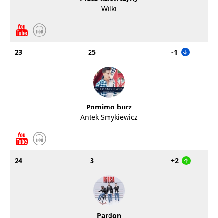
Wilki
23
25
-1
Pomimo burz
Antek Smykiewicz
24
3
+2
Pardon