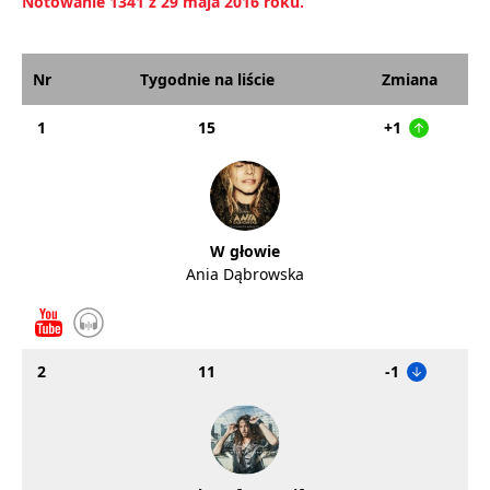
Notowanie 1341 z 29 maja 2016 roku.
Nr
Tygodnie na liście
Zmiana
1
15
+1
W głowie
Ania Dąbrowska
2
11
-1