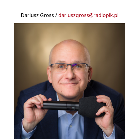
Dariusz Gross /
dariuszgross@radiopik.pl