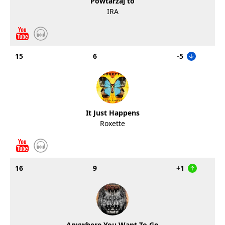
Powtarzaj to
IRA
15
6
-5
It Just Happens
Roxette
16
9
+1
Anywhere You Want To Go