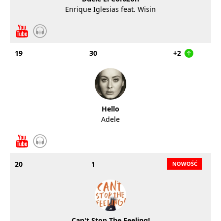
Enrique Iglesias feat. Wisin
19
30
+2
Hello
Adele
20
1
Can't Stop The Feeling!