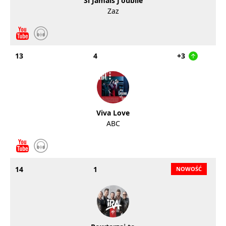
Si Jamais J'oublie
Zaz
13
4
+3
Viva Love
ABC
14
1