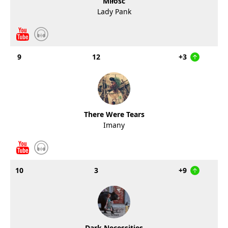
Miłość
Lady Pank
9
12
+3
There Were Tears
Imany
10
3
+9
Dark Necessities