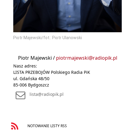
Piotr Majewski/fot.: Piotr Ulanowski
Piotr Majewski /
piotrmajewski@radiopik.pl
Nasz adres:
LISTA PRZEBOJÓW Polskiego Radia PiK
ul. Gdańska 48/50
85-006 Bydgoszcz
lista@radiopik.pl
NOTOWANIE LISTY RSS