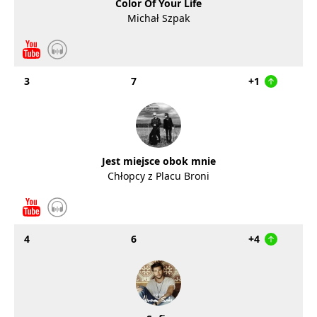
Color Of Your Life
Michał Szpak
3
7
+1
Jest miejsce obok mnie
Chłopcy z Placu Broni
4
6
+4