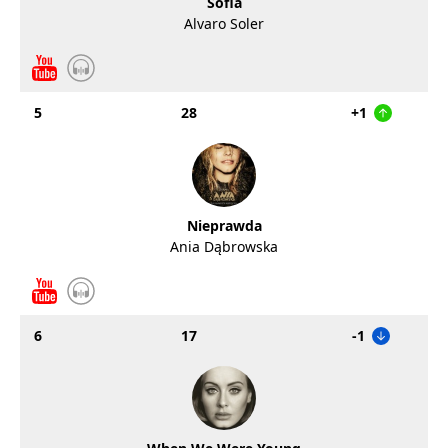
Sofia
Alvaro Soler
5
28
+1
Nieprawda
Ania Dąbrowska
6
17
-1