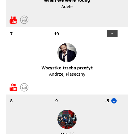
When We Were Young
Adele
7
19
Wszystko trzeba przeżyć
Andrzej Piaseczny
8
9
-5