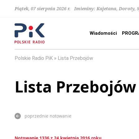
Piątek, 07 sierpnia 2026 r. Imieniny: Kajetana, Doroty, 
Wiadomości
PROGR
Polskie Radio PiK
Lista Przebojów
Lista Przebojów
poprzednie notowanie
Notowanie 1336 z 24 kwietnia 2016 roku.