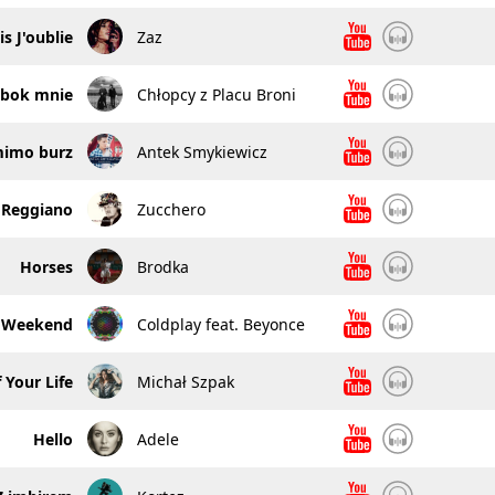
is J'oublie
Zaz
obok mnie
Chłopcy z Placu Broni
imo burz
Antek Smykiewicz
 Reggiano
Zucchero
Horses
Brodka
 Weekend
Coldplay feat. Beyonce
 Your Life
Michał Szpak
Hello
Adele