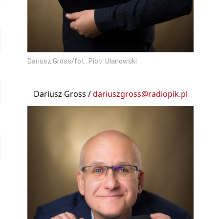
Dariusz Gross/fot.: Piotr Ulanowski
Dariusz Gross /
dariuszgross@radiopik.pl