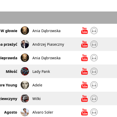
W głowie
Ania Dąbrowska
a przeżyć
Andrzej Piaseczny
ieprawda
Ania Dąbrowska
Miłość
Lady Pank
re Young
Adele
ziewczyny
Wilki
Agosto
Alvaro Soler