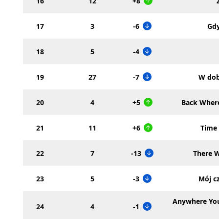
16
12
+8
17
3
-6
Gdy
18
5
-4
19
27
-7
W dob
20
4
+5
Back Where
21
11
+6
Time 
22
7
-13
There W
23
5
-3
Mój c
Anywhere Yo
24
4
-1