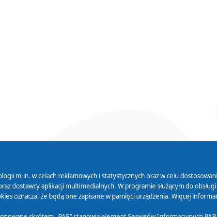
logii m.in. w celach reklamowych i statystycznych oraz w celu dostosow
 Serwisu
Organizacje Pożytku
Cyfryzacja D
raz dostawcy aplikacji multimedialnych. W programie służącym do obsługi
Publicznego
ies oznacza, że będą one zapisane w pamięci urządzenia. Więcej informac
Zamówienia publiczne
sygnowane skrótem „PAP” stanowią element Serwisów Informacyjnych PAP,