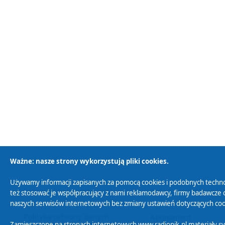
Ważne: nasze strony wykorzystują pliki cookies.
Używamy informacji zapisanych za pomocą cookies i podobnych techno
Polityka Prywatności
Zasady korzystania z
też stosować je współpracujący z nami reklamodawcy, firmy badawcze o
naszych serwisów internetowych bez zmiany ustawień dotyczących cook
Polityka ochrony danych
Abonament
Zamieszczone na stronach internetowych www.radiopik.pl materiały 