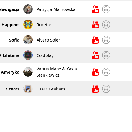
Nawigacja
Patrycja Markowska
st Happens
Roxette
Sofia
Alvaro Soler
A Lifetime
Coldplay
Varius Manx & Kasia
Ameryka
Stankiewicz
7 Years
Lukas Graham