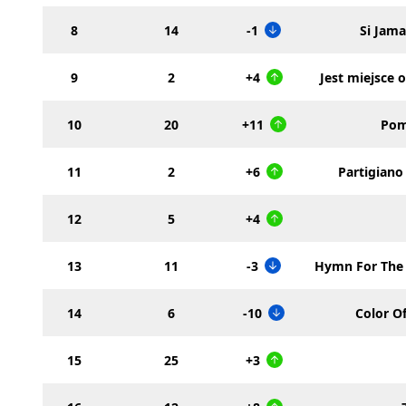
8
14
-1
Si Jama
9
2
+4
Jest miejsce 
10
20
+11
Pom
11
2
+6
Partigiano
12
5
+4
13
11
-3
Hymn For The
14
6
-10
Color Of
15
25
+3