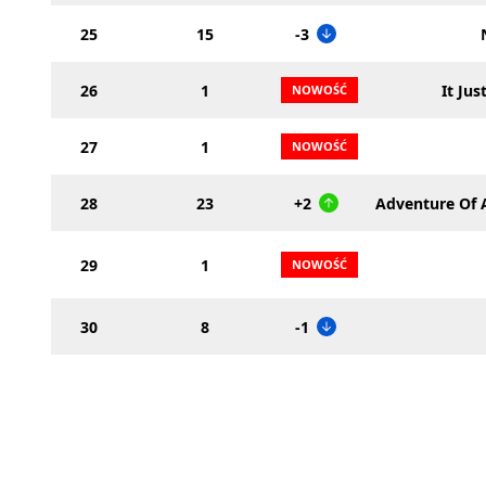
25
15
-3
26
1
It Ju
27
1
28
23
+2
Adventure Of 
29
1
30
8
-1