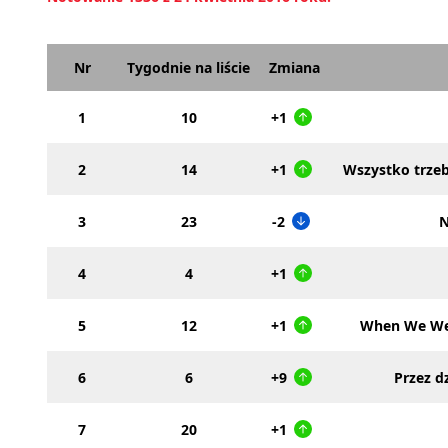
Nr
Tygodnie na liście
Zmiana
1
10
+1
2
14
+1
Wszystko trzeb
3
23
-2
N
4
4
+1
5
12
+1
When We We
6
6
+9
Przez d
7
20
+1