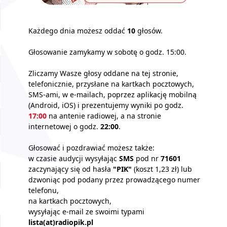
Każdego dnia możesz oddać
10
głosów.
Głosowanie zamykamy w sobotę o godz. 15:00.
Zliczamy Wasze głosy oddane na tej stronie,
telefonicznie, przysłane na kartkach pocztowych,
SMS-ami, w e-mailach, poprzez aplikację mobilną
(Android, iOS) i prezentujemy wyniki po godz.
17:00
na antenie radiowej, a na stronie
internetowej o godz.
22:00
.
Głosować i pozdrawiać możesz także:
w czasie audycji wysyłając
SMS
pod nr
71601
zaczynający się od hasła
"PIK"
(koszt 1,23 zł) lub
dzwoniąc pod podany przez prowadzącego numer
telefonu,
na kartkach pocztowych,
wysyłając e-mail ze swoimi typami
lista(at)radiopik.pl