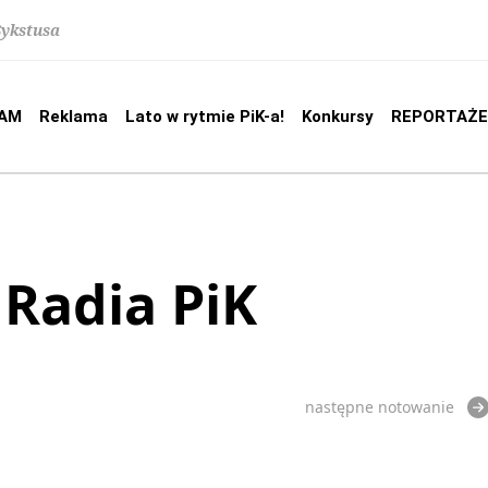
Sykstusa
AM
Reklama
Lato w rytmie PiK-a!
Konkursy
REPORTAŻE
 Radia PiK
następne notowanie