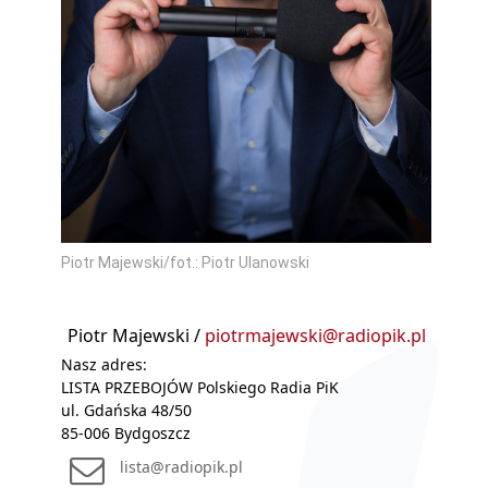
Piotr Majewski/fot.: Piotr Ulanowski
Piotr Majewski /
piotrmajewski@radiopik.pl
Nasz adres:
LISTA PRZEBOJÓW Polskiego Radia PiK
ul. Gdańska 48/50
85-006 Bydgoszcz
lista@radiopik.pl