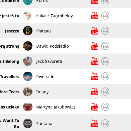
Z imbirem
Kortez
 jesteś tu
Łukasz Zagrobelny
Jeszcze
Plateau
rą stronę
Dawid Podsiadło
 I Belong
Jack Savoretti
Travellers
Riverside
ere Tears
Imany
zas ucieka
Martyna Jakubowicz
u Want To
Santana
Go