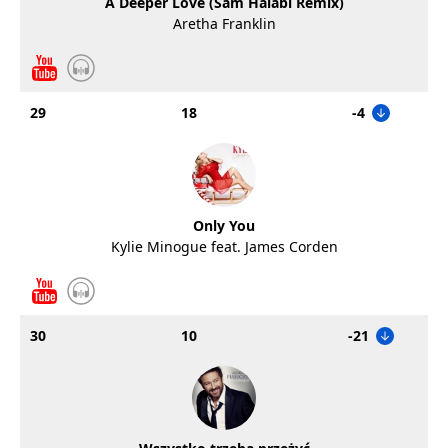
A Deeper Love (Sam Halabi Remix)
Aretha Franklin
29
18
-4
Only You
Kylie Minogue feat. James Corden
30
10
-21