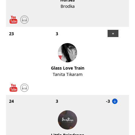
Brodka
23
3
Glass Love Train
Tanita Tikaram
24
3
-3