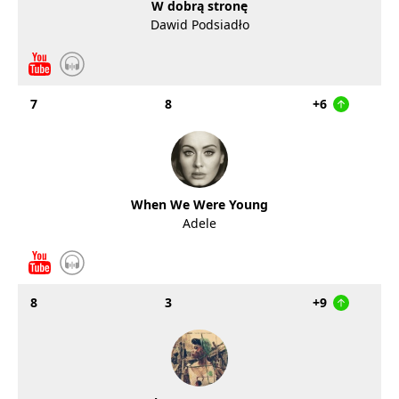
W dobrą stronę
Dawid Podsiadło
7
8
+6
When We Were Young
Adele
8
3
+9