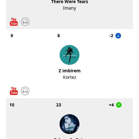
There Were Tears
Imany
9
8
-2
Z imbirem
Kortez
10
23
+4