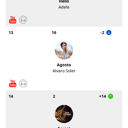
Hello
Adele
13
16
-2
Agosto
Alvaro Soler
14
2
+14