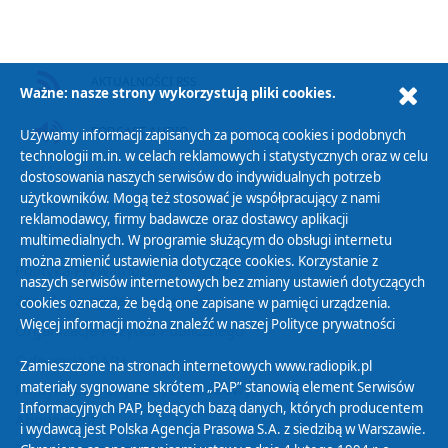
AKTUALNOŚCI RSS
Ważne: nasze strony wykorzystują pliki cookies.
PODCAST AUDIO
Używamy informacji zapisanych za pomocą cookies i podobnych
technologii m.in. w celach reklamowych i statystycznych oraz w celu
dostosowania naszych serwisów do indywidualnych potrzeb
użytkowników. Mogą też stosować je współpracujący z nami
reklamodawcy, firmy badawcze oraz dostawcy aplikacji
multimedialnych. W programie służącym do obsługi internetu
można zmienić ustawienia dotyczące cookies. Korzystanie z
Polityka Prywatności
naszych serwisów internetowych bez zmiany ustawień dotyczących
Zasady korzystania z Serwisu
cookies oznacza, że będą one zapisane w pamięci urządzenia.
Więcej informacji można znaleźć w naszej
Polityce prywatności
Organizacje Pożytku Publicznego
Cyfryzacja DAB+
Zamieszczone na stronach internetowych www.radiopik.pl
materiały sygnowane skrótem „PAP” stanowią element Serwisów
Polityka ochrony danych osobowych
Informacyjnych PAP, będących bazą danych, których producentem
Abonament
i wydawcą jest Polska Agencja Prasowa S.A. z siedzibą w Warszawie.