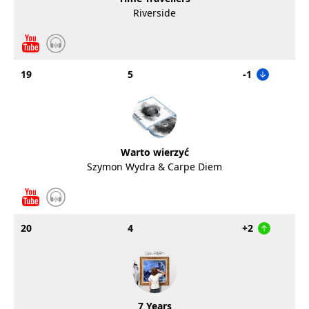
Riverside
19
5
-1
Warto wierzyć
Szymon Wydra & Carpe Diem
20
4
+2
7 Years