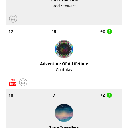
Rod Stewart
17
19
+2
Adventure Of A Lifetime
Coldplay
18
7
+2
Time Travellers