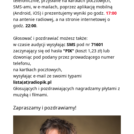
telefonicznie, przysłane na kartkach pocztowych,
SMS-ami, w e-mailach, poprzez aplikację mobilną
(Android, iOS) i prezentujemy wyniki po godz.
17:00
na antenie radiowej, a na stronie internetowej o
godz.
22:00
.
Głosować i pozdrawiać możesz także:
w czasie audycji wysyłając
SMS
pod nr
71601
zaczynający się od hasła
"PIK"
(koszt 1,23 zł) lub
dzwoniąc pod podany przez prowadzącego numer
telefonu,
na kartkach pocztowych,
wysyłając e-mail ze swoimi typami
lista(at)radiopik.pl
Głosujących i pozdrawiających nagradzamy płytami z
muzyką i filmami.
Zapraszamy i pozdrawiamy!