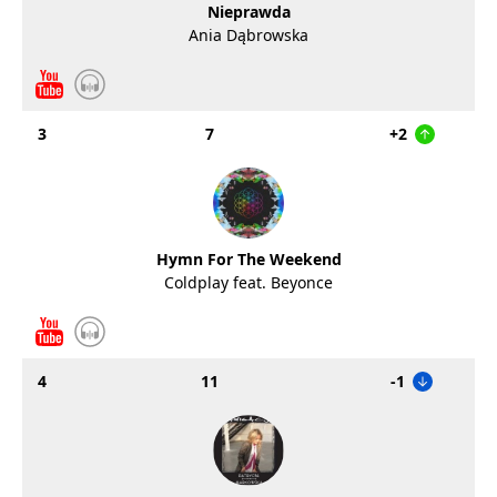
Nieprawda
Ania Dąbrowska
3
7
+2
Hymn For The Weekend
Coldplay feat. Beyonce
4
11
-1