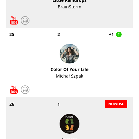
Little Raindrops
BrainStorm
25
2
+1
Color Of Your Life
Michał Szpak
26
1