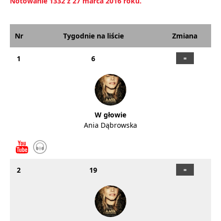
Notowanie 1332 z 27 marca 2016 roku.
Nr
Tygodnie na liście
Zmiana
1
6
W głowie
Ania Dąbrowska
2
19