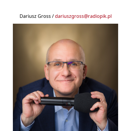
Dariusz Gross /
dariuszgross@radiopik.pl