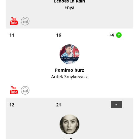
Echoes In Rain
Enya
11
16
+4
Pomimo burz
Antek Smykiewicz
12
21