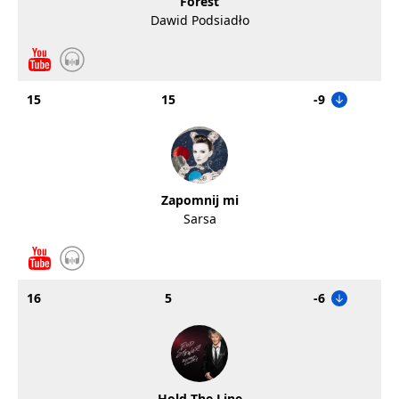
Forest
Dawid Podsiadło
15
15
-9
Zapomnij mi
Sarsa
16
5
-6
Hold The Line