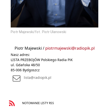
Piotr Majewski/fot.: Piotr Ulanowski
Piotr Majewski /
piotrmajewski@radiopik.pl
Nasz adres:
LISTA PRZEBOJÓW Polskiego Radia PiK
ul. Gdańska 48/50
85-006 Bydgoszcz
lista@radiopik.pl
NOTOWANIE LISTY RSS