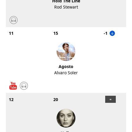
Hold The Line
Rod Stewart
11
15
-1
Agosto
Alvaro Soler
12
20