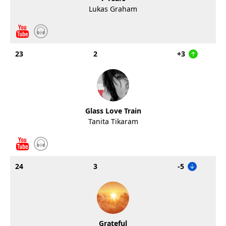
Lukas Graham
23
2
+3
Glass Love Train
Tanita Tikaram
24
3
-5
Grateful