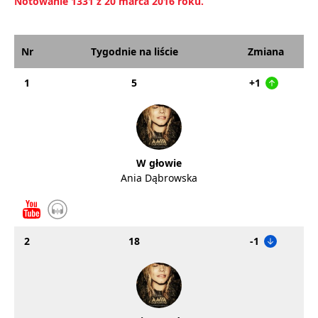
Notowanie 1331 z 20 marca 2016 roku.
Nr
Tygodnie na liście
Zmiana
1
5
+1
W głowie
Ania Dąbrowska
2
18
-1