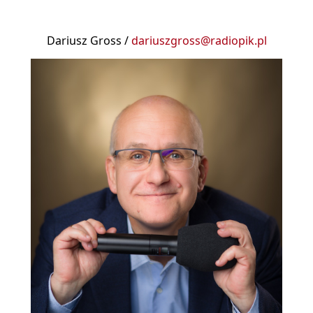
Dariusz Gross /
dariuszgross@radiopik.pl