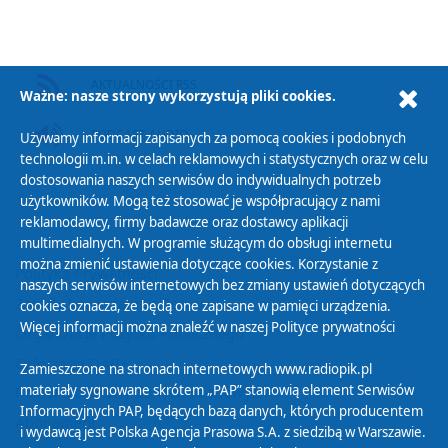
AKTUALNOŚCI RSS
Ważne: nasze strony wykorzystują pliki cookies.
PODCAST AUDIO
Używamy informacji zapisanych za pomocą cookies i podobnych
technologii m.in. w celach reklamowych i statystycznych oraz w celu
dostosowania naszych serwisów do indywidualnych potrzeb
użytkowników. Mogą też stosować je współpracujący z nami
reklamodawcy, firmy badawcze oraz dostawcy aplikacji
multimedialnych. W programie służącym do obsługi internetu
można zmienić ustawienia dotyczące cookies. Korzystanie z
Polityka Prywatności
naszych serwisów internetowych bez zmiany ustawień dotyczących
Zasady korzystania z Serwisu
cookies oznacza, że będą one zapisane w pamięci urządzenia.
Więcej informacji można znaleźć w naszej
Polityce prywatności
Organizacje Pożytku Publicznego
Cyfryzacja DAB+
Zamieszczone na stronach internetowych www.radiopik.pl
materiały sygnowane skrótem „PAP” stanowią element Serwisów
Polityka ochrony danych osobowych
Informacyjnych PAP, będących bazą danych, których producentem
Abonament
i wydawcą jest Polska Agencja Prasowa S.A. z siedzibą w Warszawie.