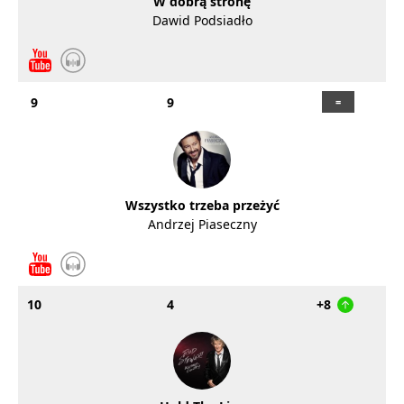
W dobrą stronę
Dawid Podsiadło
9
9
Wszystko trzeba przeżyć
Andrzej Piaseczny
10
4
+8