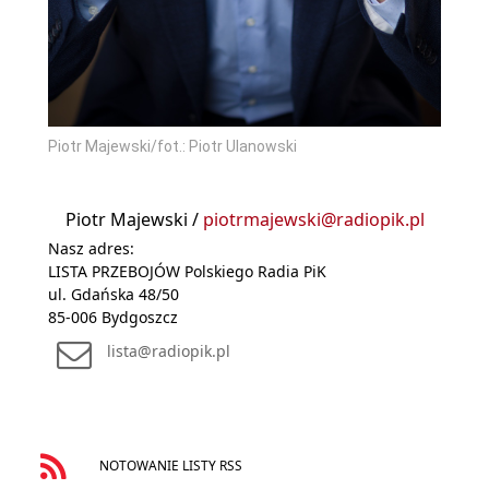
Piotr Majewski/fot.: Piotr Ulanowski
Piotr Majewski /
piotrmajewski@radiopik.pl
Nasz adres:
LISTA PRZEBOJÓW Polskiego Radia PiK
ul. Gdańska 48/50
85-006 Bydgoszcz
lista@radiopik.pl
NOTOWANIE LISTY RSS