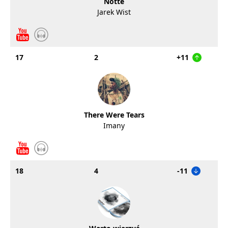
Notte
Jarek Wist
17
2
+11
There Were Tears
Imany
18
4
-11