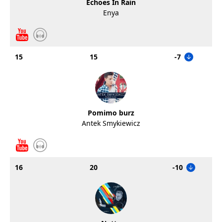
Echoes In Rain
Enya
15
15
-7
Pomimo burz
Antek Smykiewicz
16
20
-10