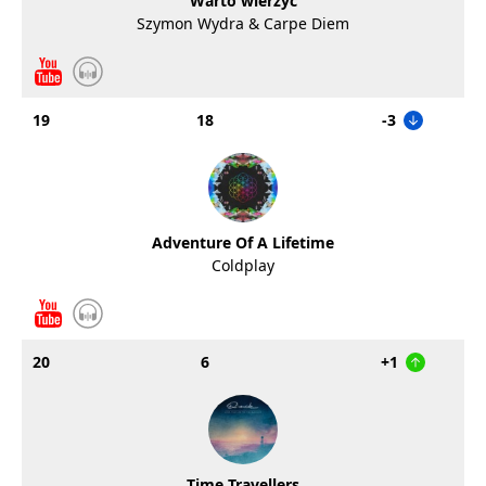
Warto wierzyć
Szymon Wydra & Carpe Diem
19
18
-3
Adventure Of A Lifetime
Coldplay
20
6
+1
Time Travellers