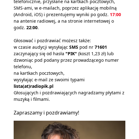
telefonicznie, przysłane na kartkach pocztowych,
SMS-ami, w e-mailach, poprzez aplikację mobilną
(Android, iOS) i prezentujemy wyniki po godz.
17:00
na antenie radiowej, a na stronie internetowej o
godz.
22:00
.
Głosować i pozdrawiać możesz także:
w czasie audycji wysyłając
SMS
pod nr
71601
zaczynający się od hasła
"PIK"
(koszt 1,23 zł) lub
dzwoniąc pod podany przez prowadzącego numer
telefonu,
na kartkach pocztowych,
wysyłając e-mail ze swoimi typami
lista(at)radiopik.pl
Głosujących i pozdrawiających nagradzamy płytami z
muzyką i filmami.
Zapraszamy i pozdrawiamy!