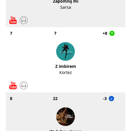
Zapomnij mi
Sarsa
7
7
+8
Z imbirem
Kortez
8
22
-3