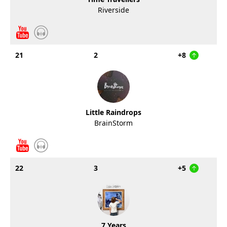
Riverside
21
2
+8
Little Raindrops
BrainStorm
22
3
+5
7 Years