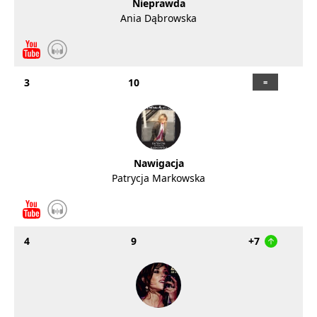
Nieprawda
Ania Dąbrowska
3
10
Nawigacja
Patrycja Markowska
4
9
+7