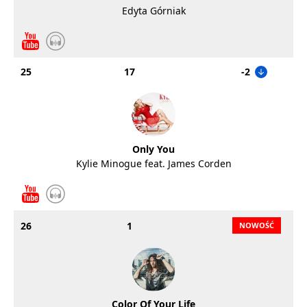
Edyta Górniak
25
17
-2
Only You
Kylie Minogue feat. James Corden
26
1
Color Of Your Life