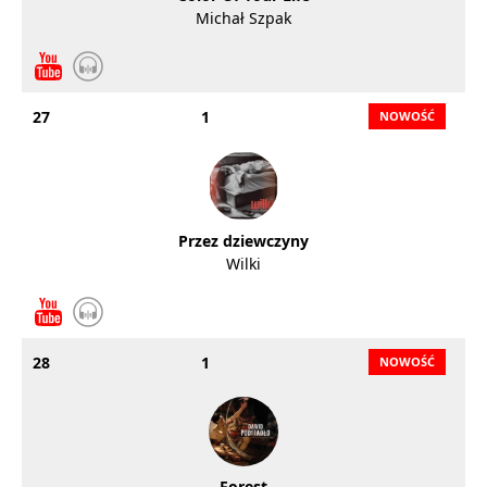
Michał Szpak
27
1
Przez dziewczyny
Wilki
28
1
Forest