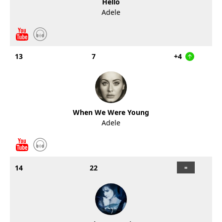
Hello
Adele
13
7
+4
When We Were Young
Adele
14
22