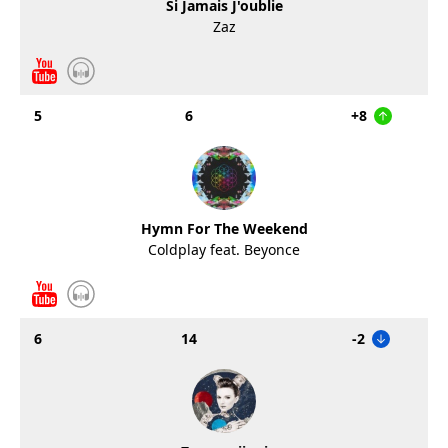
Si Jamais J'oublie
Zaz
5
6
+8
Hymn For The Weekend
Coldplay feat. Beyonce
6
14
-2