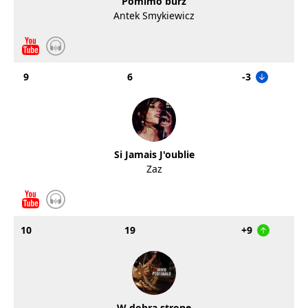
Pomimo burz
Antek Smykiewicz
9
6
-3
Si Jamais J'oublie
Zaz
10
19
+9
W dobrą stronę