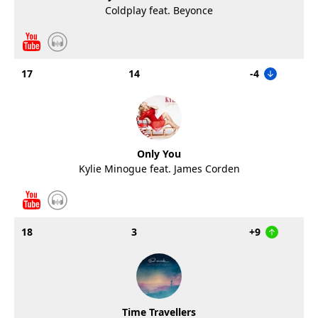
Coldplay feat. Beyonce
17
14
-4
Only You
Kylie Minogue feat. James Corden
18
3
+9
Time Travellers