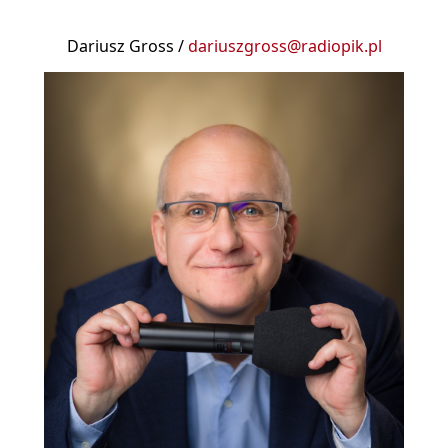
Dariusz Gross /
dariuszgross@radiopik.pl