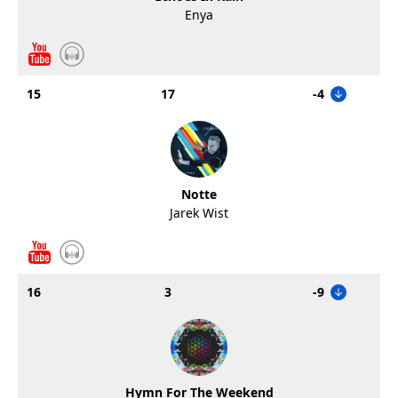
Enya
15
17
-4
Notte
Jarek Wist
16
3
-9
Hymn For The Weekend