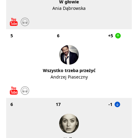
W głowie
Ania Dąbrowska
5
6
+5
Wszystko trzeba przeżyć
Andrzej Piaseczny
6
17
-1