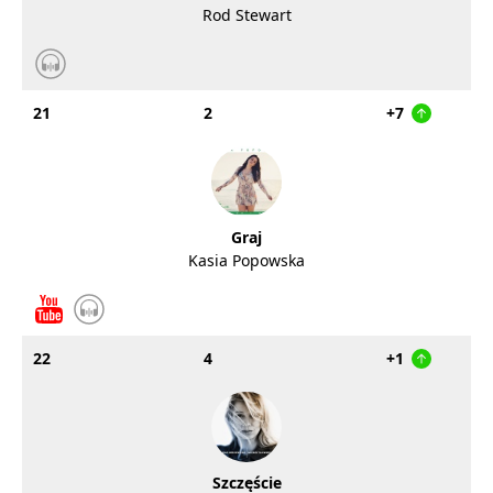
Rod Stewart
21
2
+7
Graj
Kasia Popowska
22
4
+1
Szczęście