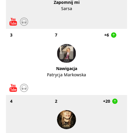
Zapomnij mi
Sarsa
3
7
+6
Nawigacja
Patrycja Markowska
4
2
+20