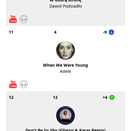
Dawid Podsiadło
11
4
-9
When We Were Young
Adele
12
12
+4
Don't Be So Shy (Filatov & Karas Remix)