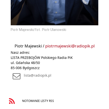
Piotr Majewski/fot.: Piotr Ulanowski
Piotr Majewski /
piotrmajewski@radiopik.pl
Nasz adres:
LISTA PRZEBOJÓW Polskiego Radia PiK
ul. Gdańska 48/50
85-006 Bydgoszcz
lista@radiopik.pl
NOTOWANIE LISTY RSS