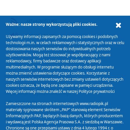
AKTUALNOŚCI RSS
Ważne: nasze strony wykorzystują pliki cookies.
PODCAST AUDIO
Używamy informacji zapisanych za pomocą cookies i podobnych
technologii m.in. w celach reklamowych i statystycznych oraz w celu
dostosowania naszych serwisów do indywidualnych potrzeb
użytkowników. Mogą też stosować je współpracujący z nami
reklamodawcy, firmy badawcze oraz dostawcy aplikacji
multimedialnych. W programie służącym do obsługi internetu
można zmienić ustawienia dotyczące cookies. Korzystanie z
Polityka Prywatności
naszych serwisów internetowych bez zmiany ustawień dotyczących
Zasady korzystania z Serwisu
cookies oznacza, że będą one zapisane w pamięci urządzenia.
Więcej informacji można znaleźć w naszej
Polityce prywatności
Organizacje Pożytku Publicznego
Cyfryzacja DAB+
Zamieszczone na stronach internetowych www.radiopik.pl
materiały sygnowane skrótem „PAP” stanowią element Serwisów
Polityka ochrony danych osobowych
Informacyjnych PAP, będących bazą danych, których producentem
Abonament
i wydawcą jest Polska Agencja Prasowa S.A. z siedzibą w Warszawie.
Zamówienia publiczne
Chronione są one przepisami ustawy z dnia 4 lutego 1994 r. o