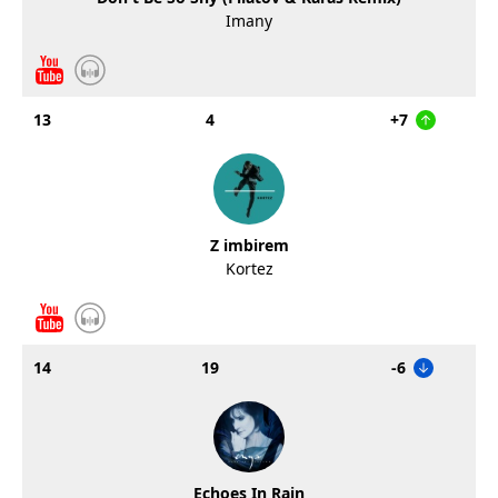
Imany
13
4
+7
Z imbirem
Kortez
14
19
-6
Echoes In Rain