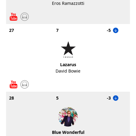
Eros Ramazzotti
27
7
-5
Lazarus
David Bowie
28
5
-3
Blue Wonderful