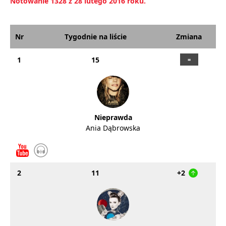
Notowanie 1328 z 28 lutego 2016 roku.
Nr
Tygodnie na liście
Zmiana
1
15
Nieprawda
Ania Dąbrowska
2
11
+2