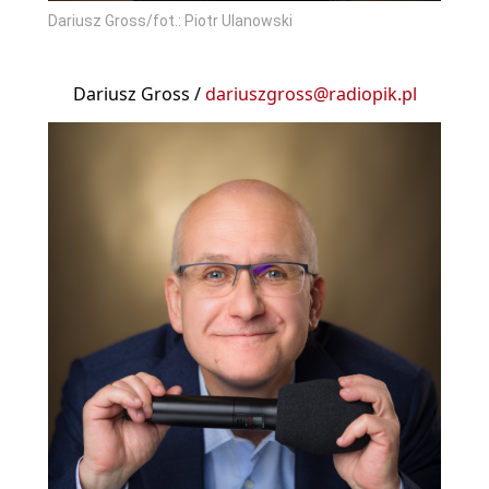
Dariusz Gross/fot.: Piotr Ulanowski
Dariusz Gross /
dariuszgross@radiopik.pl