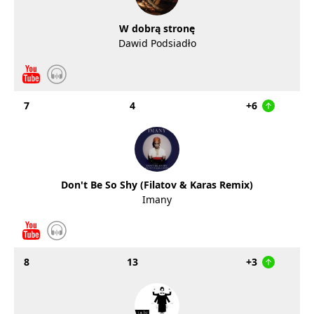
W dobrą stronę
Dawid Podsiadło
7
4
+6
Don't Be So Shy (Filatov & Karas Remix)
Imany
8
13
+3