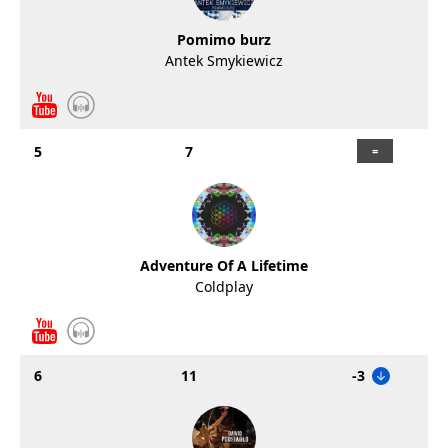
Pomimo burz
Antek Smykiewicz
5
7
Adventure Of A Lifetime
Coldplay
6
11
-3