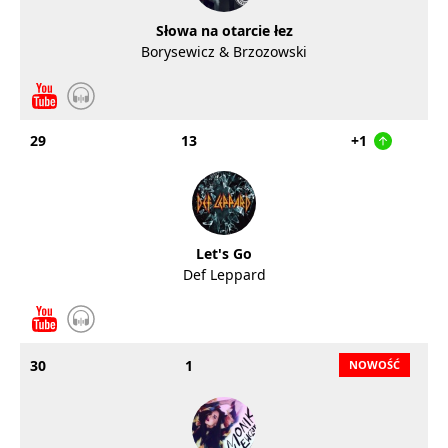
Słowa na otarcie łez
Borysewicz & Brzozowski
29
13
+1
Let's Go
Def Leppard
30
1