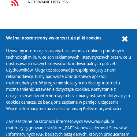
NOTOWANIE LISTY RSS
AKTUALNOŚCI RSS
Ważne: nasze strony wykorzystują pliki cookies.
PODCAST AUDIO
Używamy informacji zapisanych za pomocą cookies i podobnych
technologii m.in. w celach reklamowych i statystycznych oraz w celu
dostosowania naszych serwisów do indywidualnych potrzeb
użytkowników. Mogą też stosować je współpracujący z nami
reklamodawcy, firmy badawcze oraz dostawcy aplikacji
multimedialnych. W programie służącym do obsługi internetu
można zmienić ustawienia dotyczące cookies. Korzystanie z
Polityka Prywatności
naszych serwisów internetowych bez zmiany ustawień dotyczących
Zasady korzystania z Serwisu
cookies oznacza, że będą one zapisane w pamięci urządzenia.
Więcej informacji można znaleźć w naszej
Polityce prywatności
Organizacje Pożytku Publicznego
Cyfryzacja DAB+
Zamieszczone na stronach internetowych www.radiopik.pl
materiały sygnowane skrótem „PAP” stanowią element Serwisów
Polityka ochrony danych osobowych
Informacyjnych PAP, będących bazą danych, których producentem