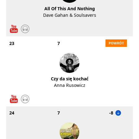
All Of This And Nothing
Dave Gahan & Soulsavers
23
7
Czy da się kochać
Anna Rusowicz
24
7
-8