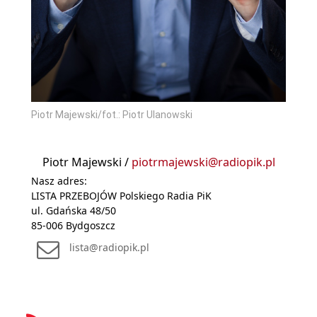
Piotr Majewski/fot.: Piotr Ulanowski
Piotr Majewski /
piotrmajewski@radiopik.pl
Nasz adres:
LISTA PRZEBOJÓW Polskiego Radia PiK
ul. Gdańska 48/50
85-006 Bydgoszcz
lista@radiopik.pl