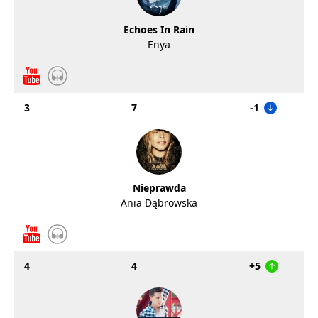
Echoes In Rain
Enya
3
7
-1
Nieprawda
Ania Dąbrowska
4
4
+5