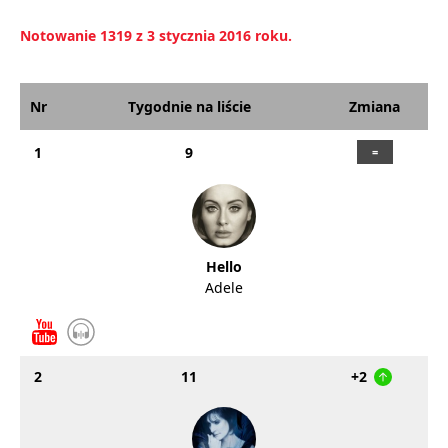
Notowanie 1319 z 3 stycznia 2016 roku.
Nr
Tygodnie na liście
Zmiana
1
9
Hello
Adele
2
11
+2