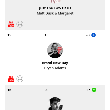
Just The Two Of Us
Matt Dusk & Margaret
15
15
-3
Brand New Day
Bryan Adams
16
3
+7