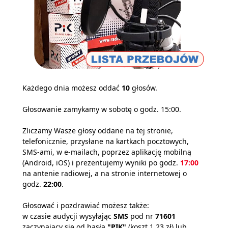
Każdego dnia możesz oddać
10
głosów.
Głosowanie zamykamy w sobotę o godz. 15:00.
Zliczamy Wasze głosy oddane na tej stronie,
telefonicznie, przysłane na kartkach pocztowych,
SMS-ami, w e-mailach, poprzez aplikację mobilną
(Android, iOS) i prezentujemy wyniki po godz.
17:00
na antenie radiowej, a na stronie internetowej o
godz.
22:00
.
Głosować i pozdrawiać możesz także:
w czasie audycji wysyłając
SMS
pod nr
71601
zaczynający się od hasła
"PIK"
(koszt 1,23 zł) lub