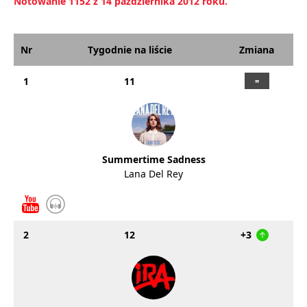
Notowanie 1152 z 14 października 2012 roku.
Nr
Tygodnie na liście
Zmiana
1
11
Summertime Sadness
Lana Del Rey
2
12
+3