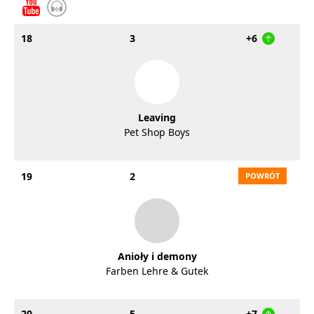
18
3
+6
Leaving
Pet Shop Boys
19
2
Anioły i demony
Farben Lehre & Gutek
20
5
+7