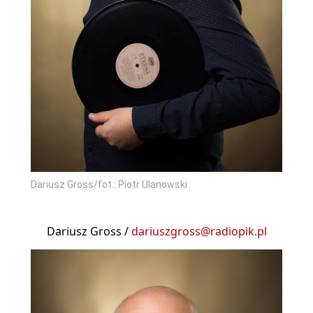
Dariusz Gross/fot.: Piotr Ulanowski
Dariusz Gross /
dariuszgross@radiopik.pl