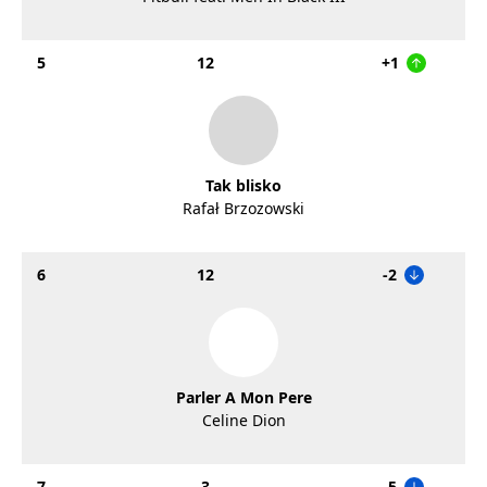
5
12
+1
Tak blisko
Rafał Brzozowski
6
12
-2
Parler A Mon Pere
Celine Dion
7
3
-5