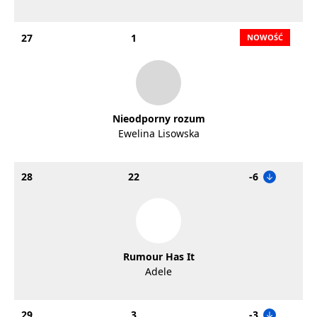
27
1
Nieodporny rozum
Ewelina Lisowska
28
22
-6
Rumour Has It
Adele
29
3
-3