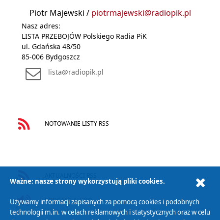
Piotr Majewski /
piotrmajewski@radiopik.pl
Nasz adres:
LISTA PRZEBOJÓW Polskiego Radia PiK
ul. Gdańska 48/50
85-006 Bydgoszcz
lista@radiopik.pl
NOTOWANIE LISTY RSS
AKTUALNOŚCI RSS
Ważne: nasze strony wykorzystują pliki cookies.
PODCAST AUDIO
Używamy informacji zapisanych za pomocą cookies i podobnych
technologii m.in. w celach reklamowych i statystycznych oraz w celu