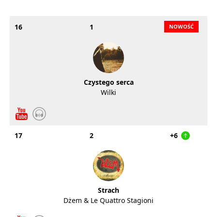
16
1
Czystego serca
Wilki
17
2
+6
Strach
Dżem & Le Quattro Stagioni