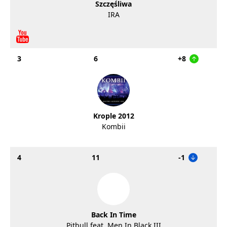
Szczęśliwa
IRA
3
6
+8
Krople 2012
Kombii
4
11
-1
Back In Time
Pitbull feat. Men In Black III