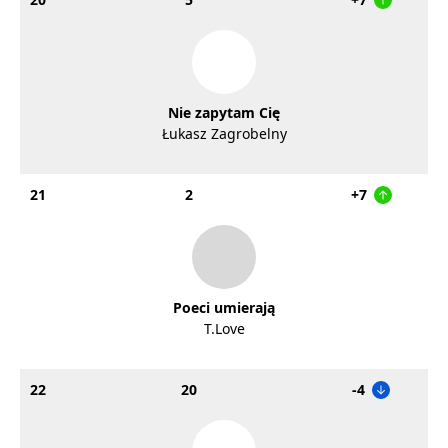
Nie zapytam Cię
Łukasz Zagrobelny
21
2
+7
Poeci umierają
T.Love
22
20
-4