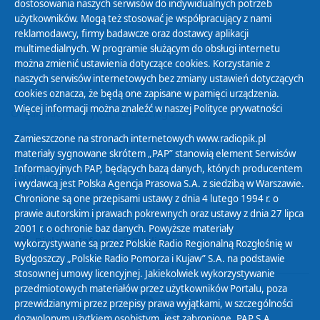
dostosowania naszych serwisów do indywidualnych potrzeb
użytkowników. Mogą też stosować je współpracujący z nami
reklamodawcy, firmy badawcze oraz dostawcy aplikacji
multimedialnych. W programie służącym do obsługi internetu
można zmienić ustawienia dotyczące cookies. Korzystanie z
Polityka Prywatności
naszych serwisów internetowych bez zmiany ustawień dotyczących
Zasady korzystania z Serwisu
cookies oznacza, że będą one zapisane w pamięci urządzenia.
Więcej informacji można znaleźć w naszej
Polityce prywatności
Organizacje Pożytku Publicznego
Cyfryzacja DAB+
Zamieszczone na stronach internetowych www.radiopik.pl
materiały sygnowane skrótem „PAP” stanowią element Serwisów
Polityka ochrony danych osobowych
Informacyjnych PAP, będących bazą danych, których producentem
Abonament
i wydawcą jest Polska Agencja Prasowa S.A. z siedzibą w Warszawie.
Zamówienia publiczne
Chronione są one przepisami ustawy z dnia 4 lutego 1994 r. o
prawie autorskim i prawach pokrewnych oraz ustawy z dnia 27 lipca
2001 r. o ochronie baz danych. Powyższe materiały
Biuletyn Informacji Publicznej
wykorzystywane są przez Polskie Radio Regionalną Rozgłośnię w
Bydgoszczy „Polskie Radio Pomorza i Kujaw” S.A. na podstawie
stosownej umowy licencyjnej. Jakiekolwiek wykorzystywanie
przedmiotowych materiałów przez użytkowników Portalu, poza
przewidzianymi przez przepisy prawa wyjątkami, w szczególności
dozwolonym użytkiem osobistym, jest zabronione. PAP S.A.