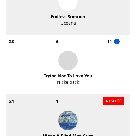
Endless Summer
Oceana
23
6
-11
Trying Not To Love You
Nickelback
24
1
When A Blind Man Cries