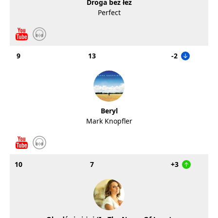
Droga bez łez
Perfect
9
13
-2
Beryl
Mark Knopfler
10
7
+3