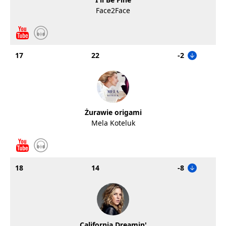
Face2Face
17
22
-2
Żurawie origami
Mela Koteluk
18
14
-8
California Dreamin'