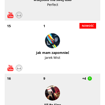
Perfect
15
1
Jak mam zapomnieć
Jarek Wist
16
9
+4
I'll Be Fine