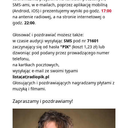
SMS-ami, w e-mailach, poprzez aplikację mobilną
(Android, iOS) i prezentujemy wyniki po godz.
17:00
na antenie radiowej, a na stronie internetowej o
godz.
22:00
.
Głosować i pozdrawiać możesz także:
w czasie audycji wysyłając
SMS
pod nr
71601
zaczynający się od hasła
"PIK"
(koszt 1,23 zł) lub
dzwoniąc pod podany przez prowadzącego numer
telefonu,
na kartkach pocztowych,
wysyłając e-mail ze swoimi typami
lista(at)radiopik.pl
Głosujących i pozdrawiających nagradzamy płytami z
muzyką i filmami.
Zapraszamy i pozdrawiamy!