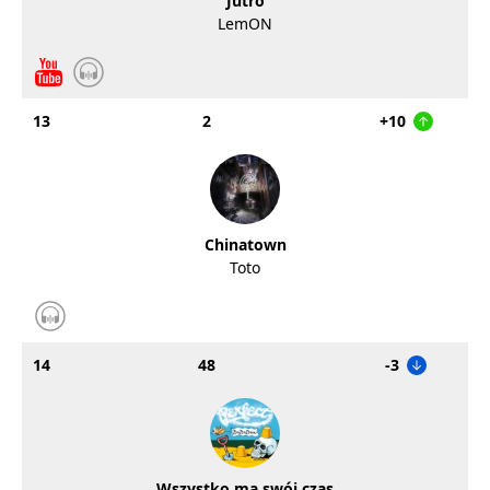
Jutro
LemON
13
2
+10
Chinatown
Toto
14
48
-3
Wszystko ma swój czas