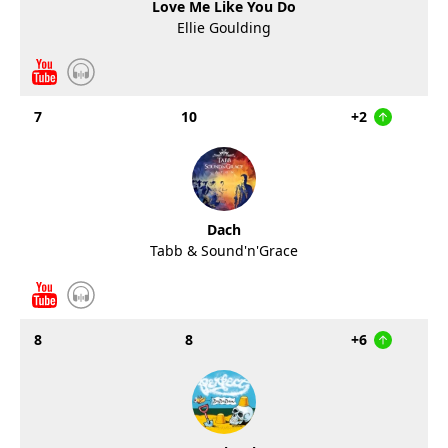
Love Me Like You Do
Ellie Goulding
7
10
+2
Dach
Tabb & Sound'n'Grace
8
8
+6