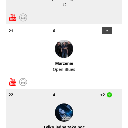
U2
21
6
Marzenie
Open Blues
22
4
+2
Tylko jedną taką noc