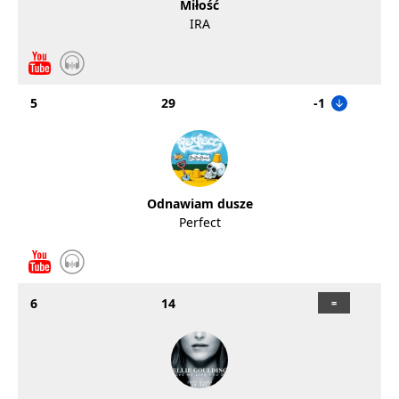
Miłość
IRA
5
29
-1
Odnawiam dusze
Perfect
6
14