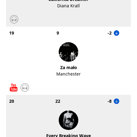
Diana Krall
19
9
-2
Za mało
Manchester
20
22
-8
Every Breaking Wave