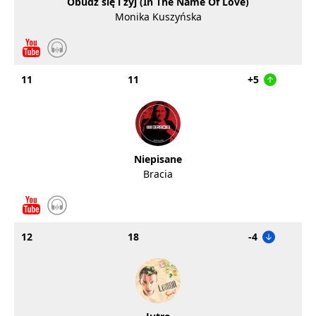
Obudź się i żyj (In The Name Of Love)
Monika Kuszyńska
11
11
+5
Niepisane
Bracia
12
18
-4