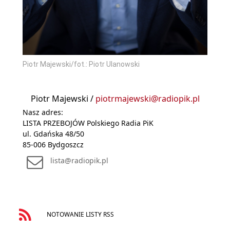
Piotr Majewski/fot.: Piotr Ulanowski
Piotr Majewski /
piotrmajewski@radiopik.pl
Nasz adres:
LISTA PRZEBOJÓW Polskiego Radia PiK
ul. Gdańska 48/50
85-006 Bydgoszcz
lista@radiopik.pl
NOTOWANIE LISTY RSS