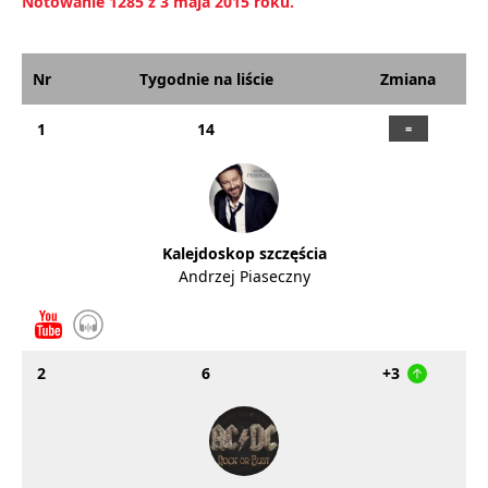
Notowanie 1285 z 3 maja 2015 roku.
Nr
Tygodnie na liście
Zmiana
1
14
Kalejdoskop szczęścia
Andrzej Piaseczny
2
6
+3