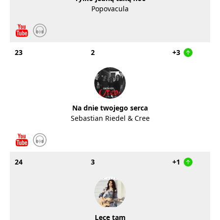
Popovacula
23
2
+3
Na dnie twojego serca
Sebastian Riedel & Cree
24
3
+1
Lecę tam