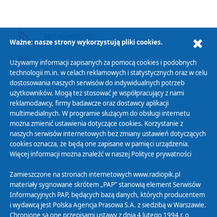
AKTUALNOŚCI RSS
Ważne: nasze strony wykorzystują pliki cookies.
PODCAST AUDIO
Używamy informacji zapisanych za pomocą cookies i podobnych
technologii m.in. w celach reklamowych i statystycznych oraz w celu
dostosowania naszych serwisów do indywidualnych potrzeb
użytkowników. Mogą też stosować je współpracujący z nami
reklamodawcy, firmy badawcze oraz dostawcy aplikacji
multimedialnych. W programie służącym do obsługi internetu
można zmienić ustawienia dotyczące cookies. Korzystanie z
Polityka Prywatności
naszych serwisów internetowych bez zmiany ustawień dotyczących
Zasady korzystania z Serwisu
cookies oznacza, że będą one zapisane w pamięci urządzenia.
Więcej informacji można znaleźć w naszej
Polityce prywatności
Organizacje Pożytku Publicznego
Cyfryzacja DAB+
Zamieszczone na stronach internetowych www.radiopik.pl
materiały sygnowane skrótem „PAP” stanowią element Serwisów
Polityka ochrony danych osobowych
Informacyjnych PAP, będących bazą danych, których producentem
Abonament
i wydawcą jest Polska Agencja Prasowa S.A. z siedzibą w Warszawie.
Zamówienia publiczne
Chronione są one przepisami ustawy z dnia 4 lutego 1994 r. o