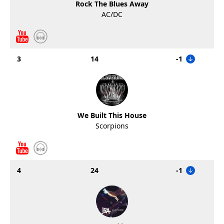
Rock The Blues Away
AC/DC
3
14
-1
We Built This House
Scorpions
4
24
-1