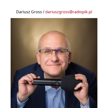
Dariusz Gross /
dariuszgross@radiopik.pl