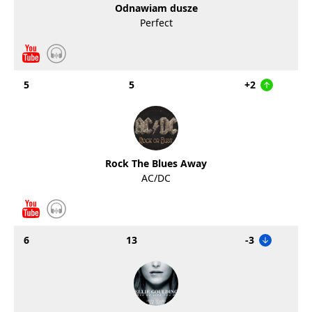
Odnawiam dusze
Perfect
5
5
+2
Rock The Blues Away
AC/DC
6
13
-3