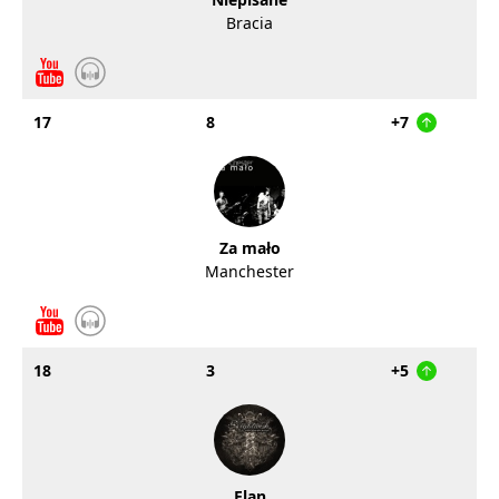
Bracia
17
8
+7
Za mało
Manchester
18
3
+5
Elan