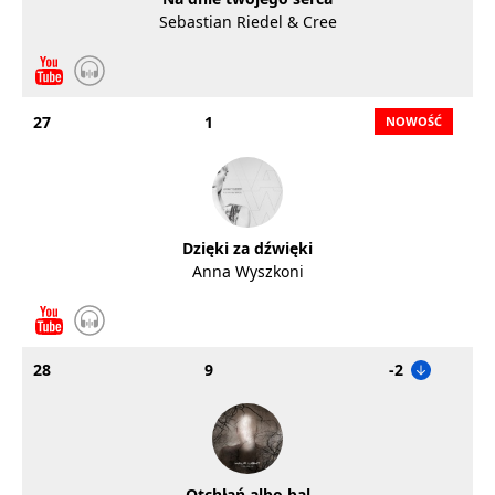
Sebastian Riedel & Cree
27
1
Dzięki za dźwięki
Anna Wyszkoni
28
9
-2
Otchłań albo bal