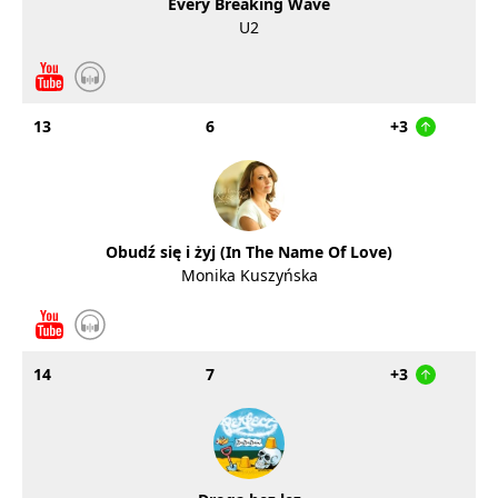
Every Breaking Wave
U2
13
6
+3
Obudź się i żyj (In The Name Of Love)
Monika Kuszyńska
14
7
+3