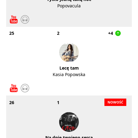
Popovacula
25
2
+4
Lecę tam
Kasia Popowska
26
1
Na dnie twojego serca