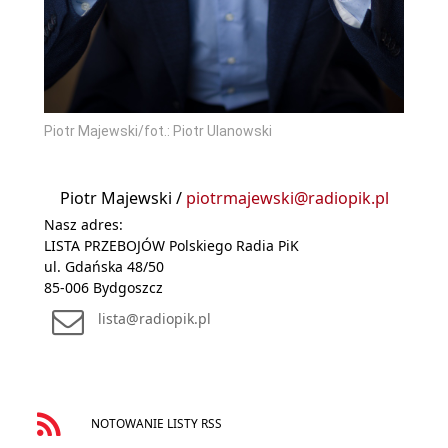
Piotr Majewski/fot.: Piotr Ulanowski
Piotr Majewski /
piotrmajewski@radiopik.pl
Nasz adres:
LISTA PRZEBOJÓW Polskiego Radia PiK
ul. Gdańska 48/50
85-006 Bydgoszcz
lista@radiopik.pl
NOTOWANIE LISTY RSS