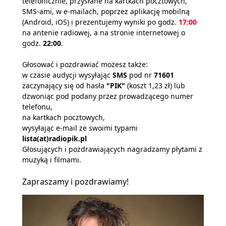
telefonicznie, przysłane na kartkach pocztowych,
SMS-ami, w e-mailach, poprzez aplikację mobilną
(Android, iOS) i prezentujemy wyniki po godz.
17:00
na antenie radiowej, a na stronie internetowej o
godz.
22:00
.
Głosować i pozdrawiać możesz także:
w czasie audycji wysyłając
SMS
pod nr
71601
zaczynający się od hasła
"PIK"
(koszt 1,23 zł) lub
dzwoniąc pod podany przez prowadzącego numer
telefonu,
na kartkach pocztowych,
wysyłając e-mail ze swoimi typami
lista(at)radiopik.pl
Głosujących i pozdrawiających nagradzamy płytami z
muzyką i filmami.
Zapraszamy i pozdrawiamy!