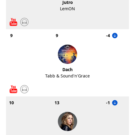
Jutro
LemON
9
9
-4
Dach
Tabb & Sound'n'Grace
10
13
-1