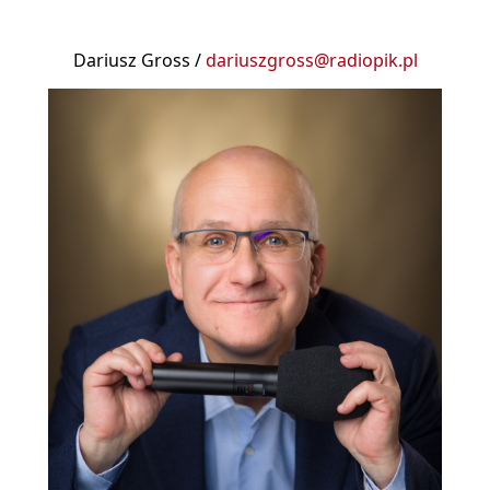
Dariusz Gross /
dariuszgross@radiopik.pl