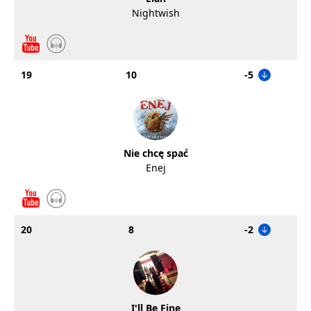
Nightwish
19
10
-5
Nie chcę spać
Enej
20
8
-2
I'll Be Fine