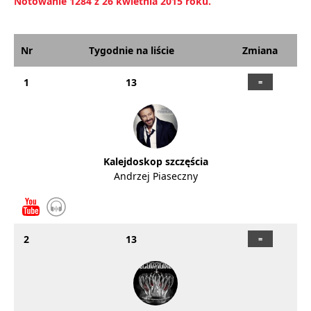
Notowanie 1284 z 26 kwietnia 2015 roku.
Nr
Tygodnie na liście
Zmiana
1
13
Kalejdoskop szczęścia
Andrzej Piaseczny
2
13