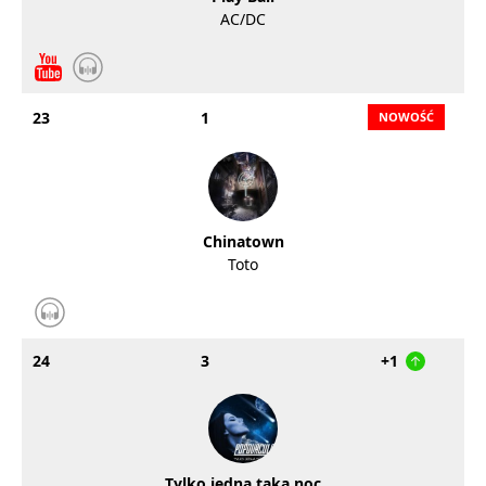
AC/DC
23
1
Chinatown
Toto
24
3
+1
Tylko jedną taką noc