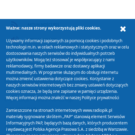
AKTUALNOŚCI RSS
Ważne: nasze strony wykorzystują pliki cookies.
PODCAST AUDIO
Używamy informacji zapisanych za pomocą cookies i podobnych
technologii m.in. w celach reklamowych i statystycznych oraz w celu
dostosowania naszych serwisów do indywidualnych potrzeb
użytkowników. Mogą też stosować je współpracujący z nami
reklamodawcy, firmy badawcze oraz dostawcy aplikacji
multimedialnych. W programie służącym do obsługi internetu
można zmienić ustawienia dotyczące cookies. Korzystanie z
Polityka Prywatności
naszych serwisów internetowych bez zmiany ustawień dotyczących
Zasady korzystania z Serwisu
cookies oznacza, że będą one zapisane w pamięci urządzenia.
Więcej informacji można znaleźć w naszej
Polityce prywatności
Organizacje Pożytku Publicznego
Cyfryzacja DAB+
Zamieszczone na stronach internetowych www.radiopik.pl
materiały sygnowane skrótem „PAP” stanowią element Serwisów
Polityka ochrony danych osobowych
Informacyjnych PAP, będących bazą danych, których producentem
Abonament
i wydawcą jest Polska Agencja Prasowa S.A. z siedzibą w Warszawie.