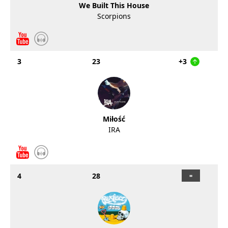
We Built This House
Scorpions
3
23
+3
Miłość
IRA
4
28