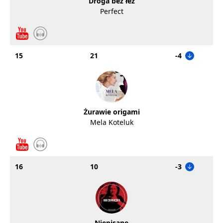
Droga bez łez
Perfect
15
21
-4
Żurawie origami
Mela Koteluk
16
10
-3
Niepisane