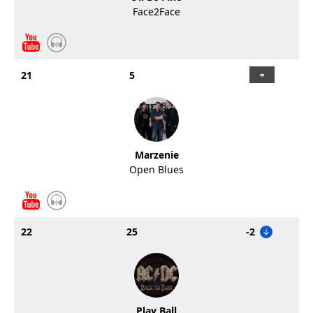
Face2Face
21
5
Marzenie
Open Blues
22
25
-2
Play Ball