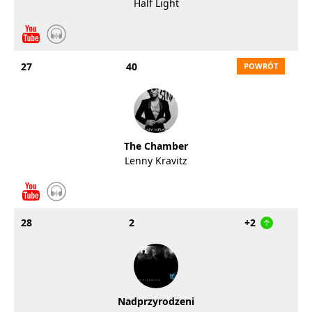
Half Light
27
40
The Chamber
Lenny Kravitz
28
2
+2
Nadprzyrodzeni