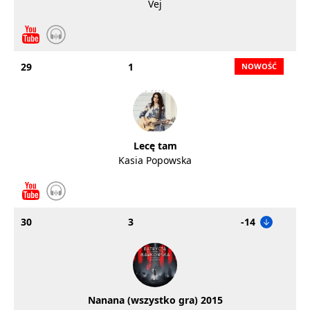
Vej
29
1
Lecę tam
Kasia Popowska
30
3
-14
Nanana (wszystko gra) 2015