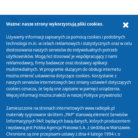
AKTUALNOŚCI RSS
Ważne: nasze strony wykorzystują pliki cookies.
PODCAST AUDIO
Używamy informacji zapisanych za pomocą cookies i podobnych
technologii m.in. w celach reklamowych i statystycznych oraz w celu
dostosowania naszych serwisów do indywidualnych potrzeb
użytkowników. Mogą też stosować je współpracujący z nami
reklamodawcy, firmy badawcze oraz dostawcy aplikacji
multimedialnych. W programie służącym do obsługi internetu
można zmienić ustawienia dotyczące cookies. Korzystanie z
Polityka Prywatności
naszych serwisów internetowych bez zmiany ustawień dotyczących
Zasady korzystania z Serwisu
cookies oznacza, że będą one zapisane w pamięci urządzenia.
Więcej informacji można znaleźć w naszej
Polityce prywatności
Organizacje Pożytku Publicznego
Cyfryzacja DAB+
Zamieszczone na stronach internetowych www.radiopik.pl
materiały sygnowane skrótem „PAP” stanowią element Serwisów
Polityka ochrony danych osobowych
Informacyjnych PAP, będących bazą danych, których producentem
Abonament
i wydawcą jest Polska Agencja Prasowa S.A. z siedzibą w Warszawie.
Zamówienia publiczne
Chronione są one przepisami ustawy z dnia 4 lutego 1994 r. o