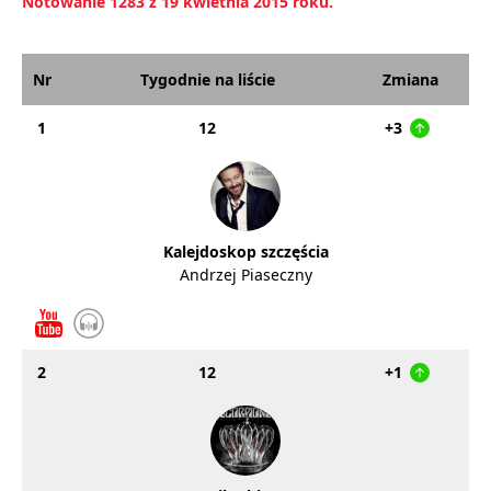
Notowanie 1283 z 19 kwietnia 2015 roku.
Nr
Tygodnie na liście
Zmiana
1
12
+3
Kalejdoskop szczęścia
Andrzej Piaseczny
2
12
+1