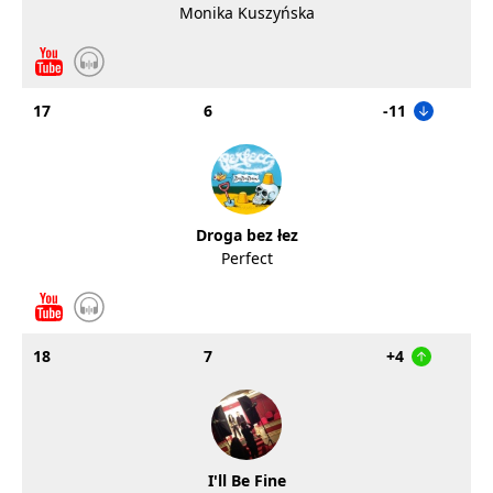
Monika Kuszyńska
17
6
-11
Droga bez łez
Perfect
18
7
+4
I'll Be Fine