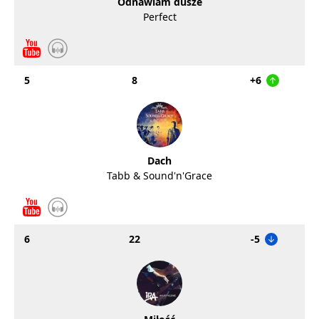
Odnawiam dusze
Perfect
5
8
+6
Dach
Tabb & Sound'n'Grace
6
22
-5