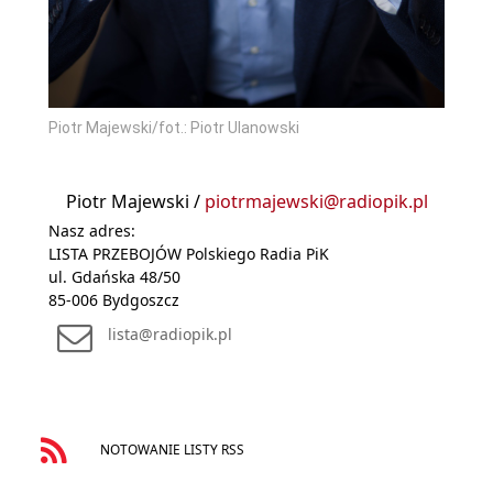
Piotr Majewski/fot.: Piotr Ulanowski
Piotr Majewski /
piotrmajewski@radiopik.pl
Nasz adres:
LISTA PRZEBOJÓW Polskiego Radia PiK
ul. Gdańska 48/50
85-006 Bydgoszcz
lista@radiopik.pl
NOTOWANIE LISTY RSS