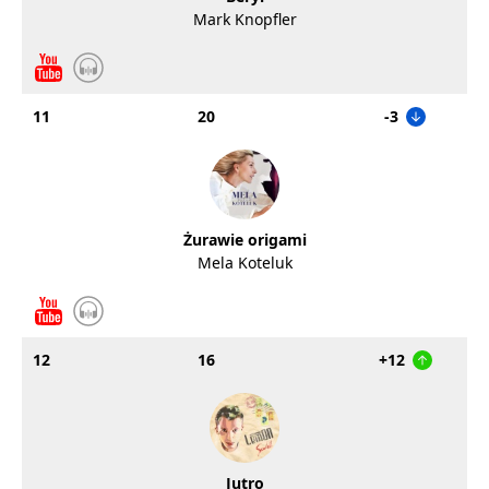
Mark Knopfler
11
20
-3
Żurawie origami
Mela Koteluk
12
16
+12
Jutro