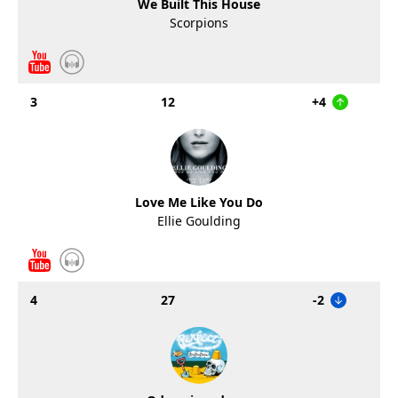
We Built This House
Scorpions
3
12
+4
Love Me Like You Do
Ellie Goulding
4
27
-2