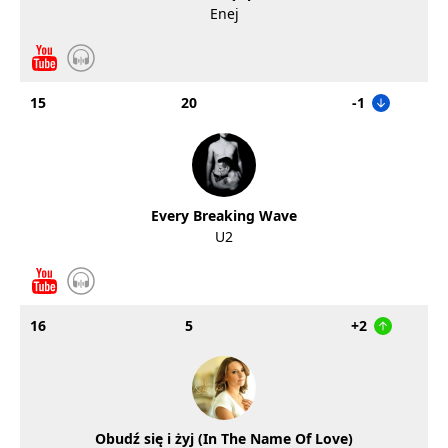
Enej
15
20
-1
Every Breaking Wave
U2
16
5
+2
Obudź się i żyj (In The Name Of Love)