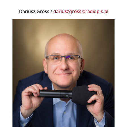
Dariusz Gross /
dariuszgross@radiopik.pl