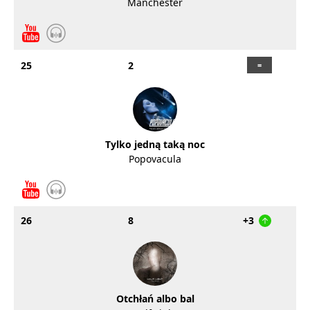
Manchester
25
2
Tylko jedną taką noc
Popovacula
26
8
+3
Otchłań albo bal