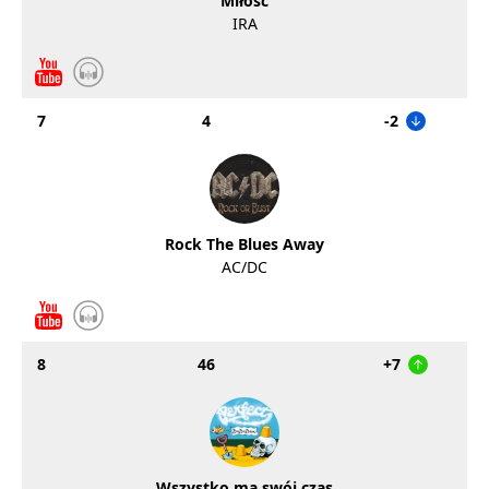
Miłość
IRA
7
4
-2
Rock The Blues Away
AC/DC
8
46
+7
Wszystko ma swój czas