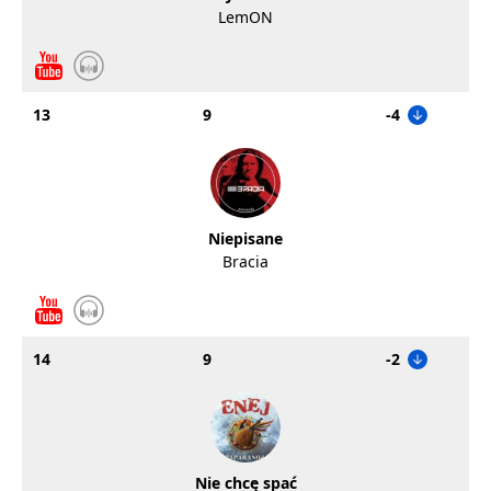
LemON
13
9
-4
Niepisane
Bracia
14
9
-2
Nie chcę spać