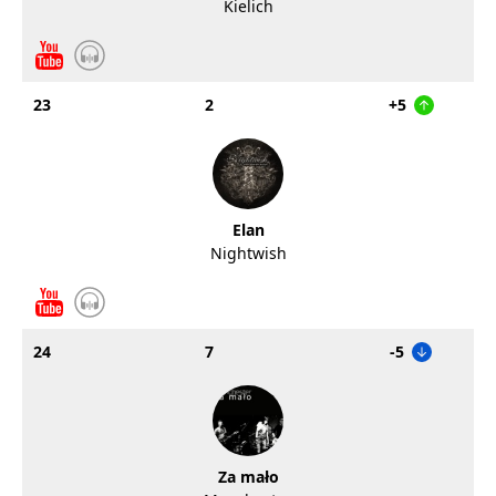
Kielich
23
2
+5
Elan
Nightwish
24
7
-5
Za mało