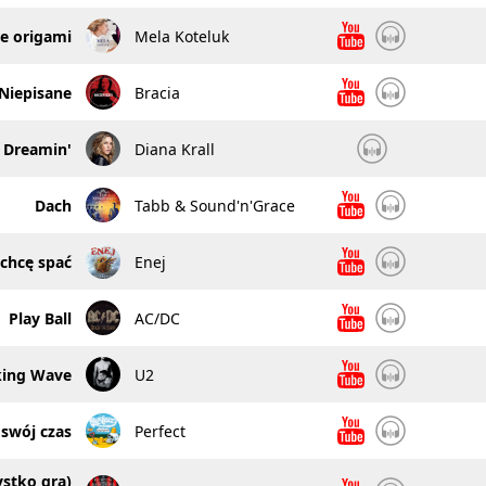
e origami
Mela Koteluk
Niepisane
Bracia
a Dreamin'
Diana Krall
Dach
Tabb & Sound'n'Grace
 chcę spać
Enej
Play Ball
AC/DC
king Wave
U2
swój czas
Perfect
stko gra)