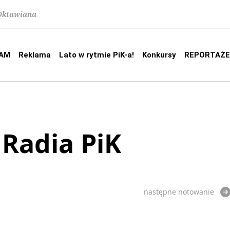
 Oktawiana
AM
Reklama
Lato w rytmie PiK-a!
Konkursy
REPORTAŻE
 Radia PiK
następne notowanie