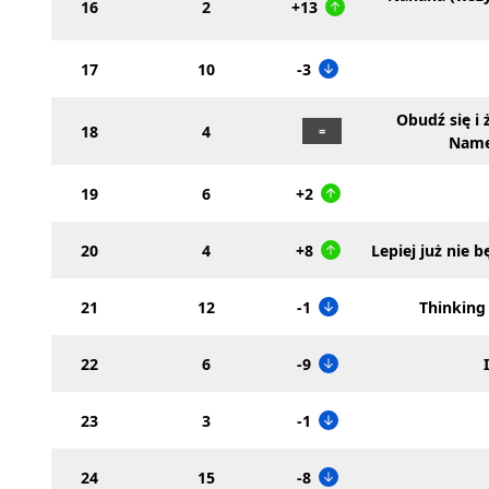
16
2
+13
17
10
-3
Obudź się i 
18
4
Name
19
6
+2
20
4
+8
Lepiej już nie 
21
12
-1
Thinking
22
6
-9
23
3
-1
24
15
-8