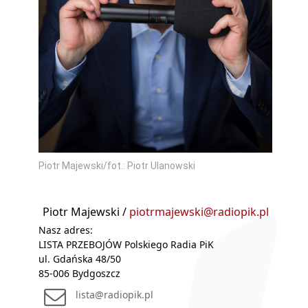
Piotr Majewski/fot.: Piotr Ulanowski
Piotr Majewski /
piotrmajewski@radiopik.pl
Nasz adres:
LISTA PRZEBOJÓW Polskiego Radia PiK
ul. Gdańska 48/50
85-006 Bydgoszcz
lista@radiopik.pl