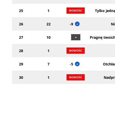
25
1
Tylko jedn
26
22
-9
Ni
27
10
Pragnę twoic
28
1
29
7
-5
Otchła
30
1
Nadpr