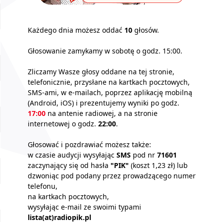
Każdego dnia możesz oddać
10
głosów.
Głosowanie zamykamy w sobotę o godz. 15:00.
Zliczamy Wasze głosy oddane na tej stronie,
telefonicznie, przysłane na kartkach pocztowych,
SMS-ami, w e-mailach, poprzez aplikację mobilną
(Android, iOS) i prezentujemy wyniki po godz.
17:00
na antenie radiowej, a na stronie
internetowej o godz.
22:00
.
Głosować i pozdrawiać możesz także:
w czasie audycji wysyłając
SMS
pod nr
71601
zaczynający się od hasła
"PIK"
(koszt 1,23 zł) lub
dzwoniąc pod podany przez prowadzącego numer
telefonu,
na kartkach pocztowych,
wysyłając e-mail ze swoimi typami
lista(at)radiopik.pl