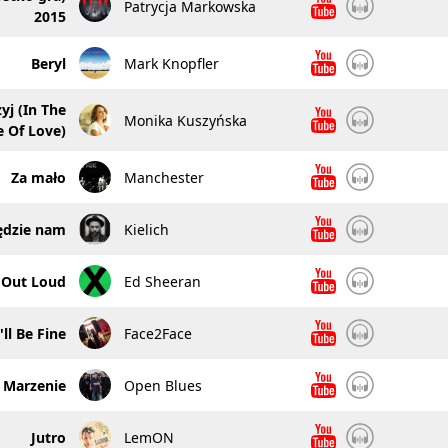
Patrycja Markowska
2015
Beryl
Mark Knopfler
żyj (In The
Monika Kuszyńska
 Of Love)
Za mało
Manchester
będzie nam
Kielich
 Out Loud
Ed Sheeran
I'll Be Fine
Face2Face
Marzenie
Open Blues
Jutro
LemON