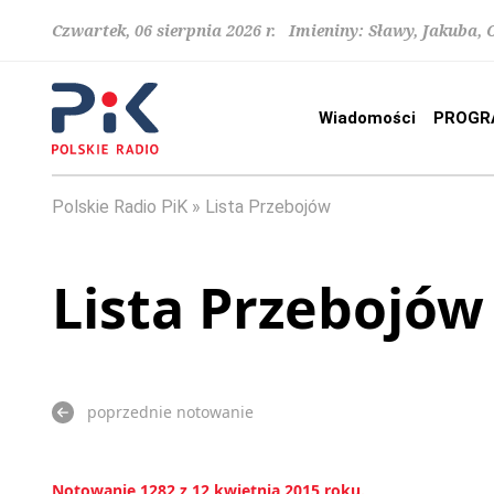
Czwartek, 06 sierpnia 2026 r. Imieniny: Sławy, Jakuba,
Wiadomości
PROGR
Polskie Radio PiK
Lista Przebojów
Lista Przebojów
poprzednie notowanie
Notowanie 1282 z 12 kwietnia 2015 roku.