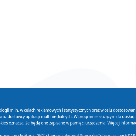
logii m.in. w celach reklamowych i statystycznych oraz w celu dostosow
 Serwisu
Organizacje Pożytku
Cyfryzacja D
raz dostawcy aplikacji multimedialnych. W programie służącym do obsługi
Publicznego
ies oznacza, że będą one zapisane w pamięci urządzenia. Więcej informac
Zamówienia publiczne
sygnowane skrótem „PAP” stanowią element Serwisów Informacyjnych PAP,