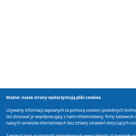
Ważne: nasze strony wykorzystują pliki cookies.
Używamy informacji zapisanych za pomocą cookies i podobnych techno
Polityka Prywatności
Zasady korzystania z
też stosować je współpracujący z nami reklamodawcy, firmy badawcze o
naszych serwisów internetowych bez zmiany ustawień dotyczących cook
Polityka ochrony danych
Abonament
Zamieszczone na stronach internetowych www.radiopik.pl materiały 