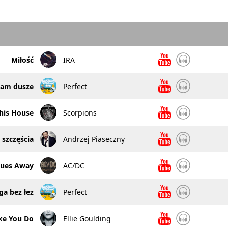
Miłość
IRA
am dusze
Perfect
This House
Scorpions
 szczęścia
Andrzej Piaseczny
lues Away
AC/DC
ga bez łez
Perfect
ke You Do
Ellie Goulding