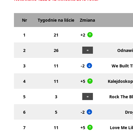
Nr
Tygodnie na liście
Zmiana
1
21
+2
2
26
Odnawi
3
11
-2
We Built 
4
11
+5
Kalejdoskop
5
3
Rock The B
6
5
-2
Dro
7
11
+5
Love Me Li