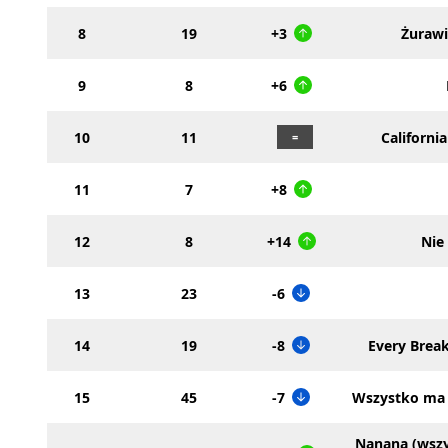
8
19
+3
Żurawi
9
8
+6
10
11
Californi
11
7
+8
12
8
+14
Nie
13
23
-6
14
19
-8
Every Brea
15
45
-7
Wszystko ma 
Nanana (wszy