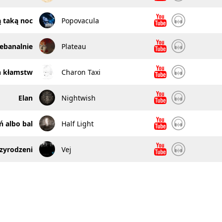
ą taką noc
Popovacula
ebanalnie
Plateau
h kłamstw
Charon Taxi
Elan
Nightwish
ń albo bal
Half Light
zyrodzeni
Vej