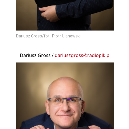
Dariusz Gross/fot.: Piotr Ulanowski
Dariusz Gross /
dariuszgross@radiopik.pl