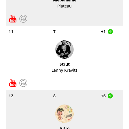
Plateau
11
7
+1
Strut
Lenny Kravitz
12
8
+6
Jutro