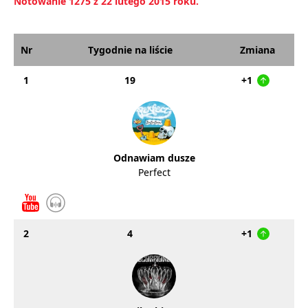
Notowanie 1275 z 22 lutego 2015 roku.
Nr
Tygodnie na liście
Zmiana
1
19
+1
Odnawiam dusze
Perfect
2
4
+1