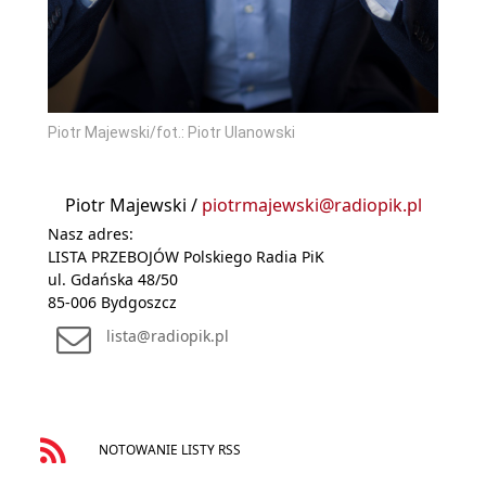
Piotr Majewski/fot.: Piotr Ulanowski
Piotr Majewski /
piotrmajewski@radiopik.pl
Nasz adres:
LISTA PRZEBOJÓW Polskiego Radia PiK
ul. Gdańska 48/50
85-006 Bydgoszcz
lista@radiopik.pl
NOTOWANIE LISTY RSS