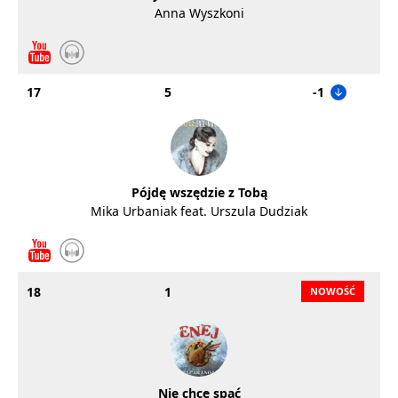
Anna Wyszkoni
17
5
-1
Pójdę wszędzie z Tobą
Mika Urbaniak feat. Urszula Dudziak
18
1
Nie chcę spać