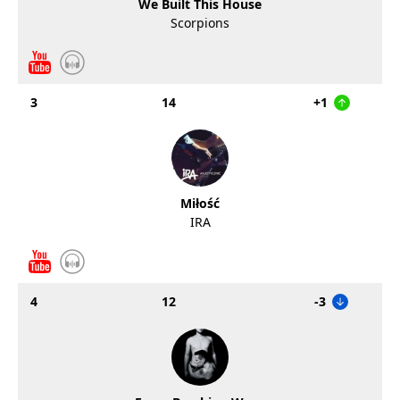
We Built This House
Scorpions
3
14
+1
Miłość
IRA
4
12
-3