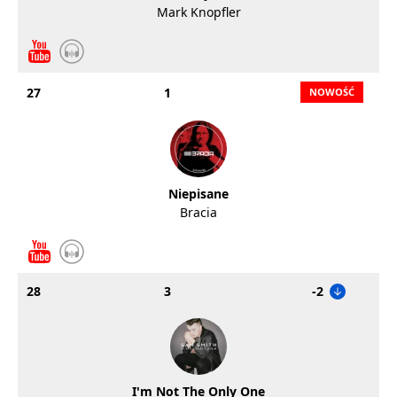
Mark Knopfler
27
1
Niepisane
Bracia
28
3
-2
I'm Not The Only One