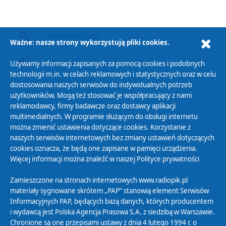
AKTUALNOŚCI RSS
Ważne: nasze strony wykorzystują pliki cookies.
PODCAST AUDIO
Używamy informacji zapisanych za pomocą cookies i podobnych
technologii m.in. w celach reklamowych i statystycznych oraz w celu
dostosowania naszych serwisów do indywidualnych potrzeb
użytkowników. Mogą też stosować je współpracujący z nami
reklamodawcy, firmy badawcze oraz dostawcy aplikacji
multimedialnych. W programie służącym do obsługi internetu
można zmienić ustawienia dotyczące cookies. Korzystanie z
Polityka Prywatności
naszych serwisów internetowych bez zmiany ustawień dotyczących
Zasady korzystania z Serwisu
cookies oznacza, że będą one zapisane w pamięci urządzenia.
Więcej informacji można znaleźć w naszej
Polityce prywatności
Organizacje Pożytku Publicznego
Cyfryzacja DAB+
Zamieszczone na stronach internetowych www.radiopik.pl
materiały sygnowane skrótem „PAP” stanowią element Serwisów
Polityka ochrony danych osobowych
Informacyjnych PAP, będących bazą danych, których producentem
Abonament
i wydawcą jest Polska Agencja Prasowa S.A. z siedzibą w Warszawie.
Zamówienia publiczne
Chronione są one przepisami ustawy z dnia 4 lutego 1994 r. o