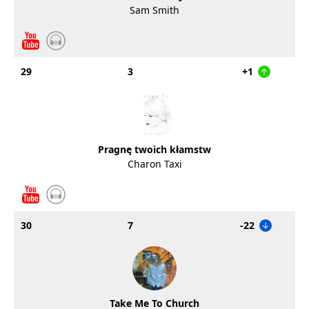
Sam Smith
29
3
+1
Pragnę twoich kłamstw
Charon Taxi
30
7
-22
Take Me To Church