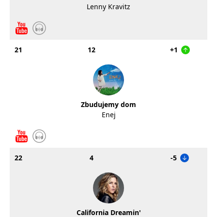
Lenny Kravitz
21
12
+1
Zbudujemy dom
Enej
22
4
-5
California Dreamin'