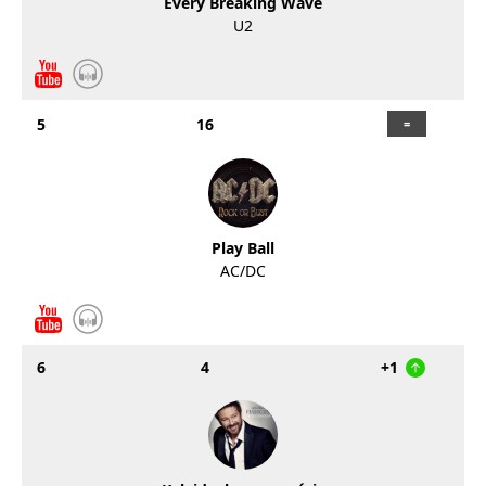
Every Breaking Wave
U2
5
16
Play Ball
AC/DC
6
4
+1