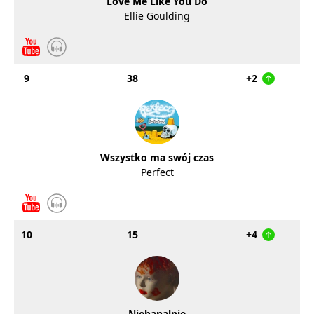
Love Me Like You Do
Ellie Goulding
9
38
+2
Wszystko ma swój czas
Perfect
10
15
+4
Niebanalnie