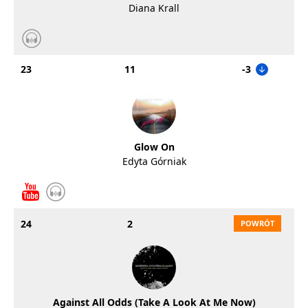
Diana Krall
23
11
-3
Glow On
Edyta Górniak
24
2
Against All Odds (Take A Look At Me Now)