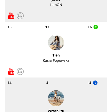
LemON
13
13
+6
Tlen
Kasia Popowska
14
4
-4
Wracaj tu