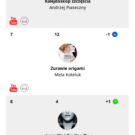
Kalejdoskop szczęścia
Andrzej Piaseczny
7
12
-1
Żurawie origami
Mela Koteluk
8
4
+1