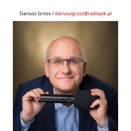
Dariusz Gross /
dariuszgross@radiopik.pl