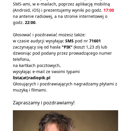
SMS-ami, w e-mailach, poprzez aplikację mobilną
(Android, iOS) i prezentujemy wyniki po godz.
17:00
na antenie radiowej, a na stronie internetowej o
godz.
22:00
.
Głosować i pozdrawiać możesz także:
w czasie audycji wysyłając
SMS
pod nr
71601
zaczynający się od hasła
"PIK"
(koszt 1,23 zł) lub
dzwoniąc pod podany przez prowadzącego numer
telefonu,
na kartkach pocztowych,
wysyłając e-mail ze swoimi typami
lista(at)radiopik.pl
Głosujących i pozdrawiających nagradzamy płytami z
muzyką i filmami.
Zapraszamy i pozdrawiamy!