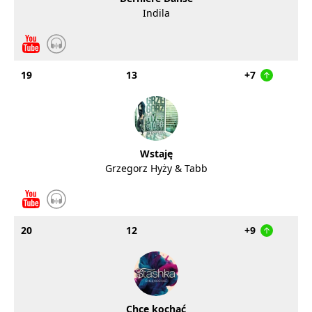
Indila
19
13
+7
Wstaję
Grzegorz Hyży & Tabb
20
12
+9
Chcę kochać