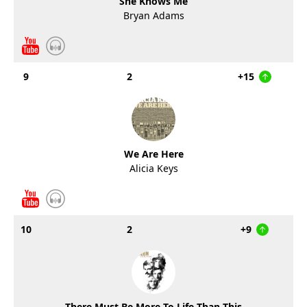
She Knows Me
Bryan Adams
9
2
+15
We Are Here
Alicia Keys
10
2
+9
There Must Be More To Life Than This