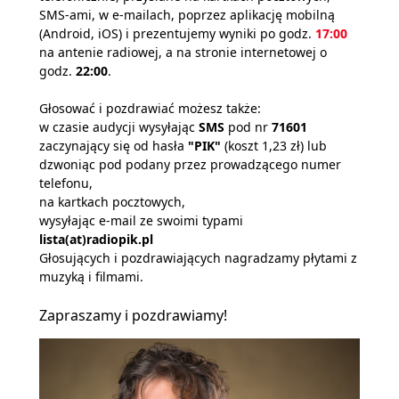
SMS-ami, w e-mailach, poprzez aplikację mobilną
(Android, iOS) i prezentujemy wyniki po godz.
17:00
na antenie radiowej, a na stronie internetowej o
godz.
22:00
.
Głosować i pozdrawiać możesz także:
w czasie audycji wysyłając
SMS
pod nr
71601
zaczynający się od hasła
"PIK"
(koszt 1,23 zł) lub
dzwoniąc pod podany przez prowadzącego numer
telefonu,
na kartkach pocztowych,
wysyłając e-mail ze swoimi typami
lista(at)radiopik.pl
Głosujących i pozdrawiających nagradzamy płytami z
muzyką i filmami.
Zapraszamy i pozdrawiamy!