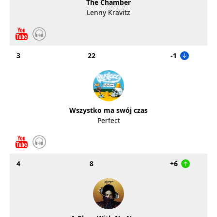
The Chamber
Lenny Kravitz
3
22
-1
Wszystko ma swój czas
Perfect
4
8
+6