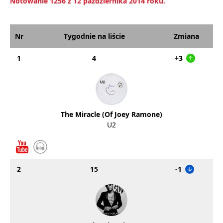
Notowanie 1256 z 12 października 2014 roku.
Nr
Tygodnie na liście
Zmiana
1
4
+3
The Miracle (Of Joey Ramone)
U2
2
15
-1