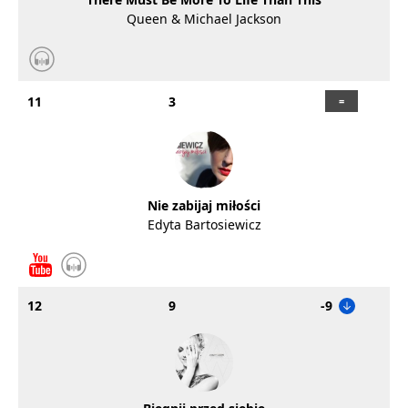
Queen & Michael Jackson
11
3
Nie zabijaj miłości
Edyta Bartosiewicz
12
9
-9