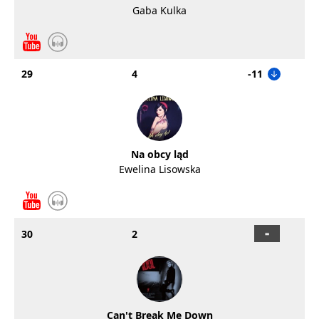
Gaba Kulka
29
4
-11
Na obcy ląd
Ewelina Lisowska
30
2
Can't Break Me Down