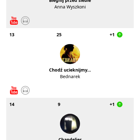
Biegnij przed siebie
Anna Wyszkoni
13
25
+1
Chodź ucieknijmy...
Bednarek
14
9
+1
Chandelier