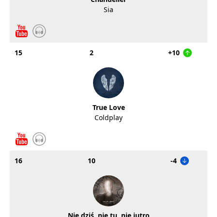
Sia
15
2
+10
True Love
Coldplay
16
10
-4
Nie dziś, nie tu, nie jutro