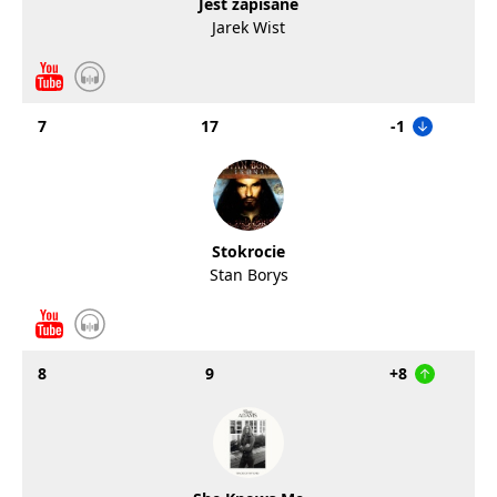
Jest zapisane
Jarek Wist
7
17
-1
Stokrocie
Stan Borys
8
9
+8