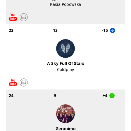
Kasia Popowska
23
13
-15
A Sky Full Of Stars
Coldplay
24
5
+4
Geronimo