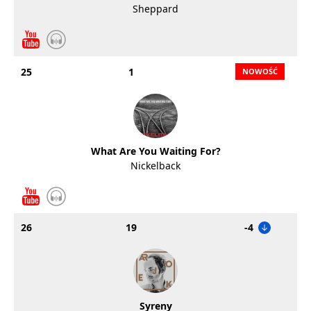
Sheppard
25
1
What Are You Waiting For?
Nickelback
26
19
-4
Syreny