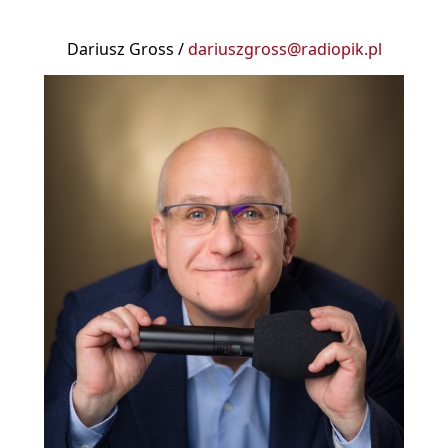
Dariusz Gross /
dariuszgross@radiopik.pl