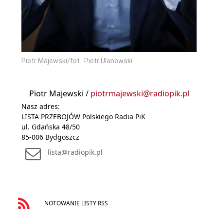
Piotr Majewski/fot.: Piotr Ulanowski
Piotr Majewski /
piotrmajewski@radiopik.pl
Nasz adres:
LISTA PRZEBOJÓW Polskiego Radia PiK
ul. Gdańska 48/50
85-006 Bydgoszcz
lista@radiopik.pl
NOTOWANIE LISTY RSS