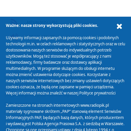
AKTUALNOŚCI RSS
Ważne: nasze strony wykorzystują pliki cookies.
PODCAST AUDIO
Używamy informacji zapisanych za pomocą cookies i podobnych
technologii m.in. w celach reklamowych i statystycznych oraz w celu
dostosowania naszych serwisów do indywidualnych potrzeb
użytkowników. Mogą też stosować je współpracujący z nami
reklamodawcy, firmy badawcze oraz dostawcy aplikacji
multimedialnych. W programie służącym do obsługi internetu
można zmienić ustawienia dotyczące cookies. Korzystanie z
Polityka Prywatności
naszych serwisów internetowych bez zmiany ustawień dotyczących
Zasady korzystania z Serwisu
cookies oznacza, że będą one zapisane w pamięci urządzenia.
Więcej informacji można znaleźć w naszej
Polityce prywatności
Organizacje Pożytku Publicznego
Cyfryzacja DAB+
Zamieszczone na stronach internetowych www.radiopik.pl
materiały sygnowane skrótem „PAP” stanowią element Serwisów
Polityka ochrony danych osobowych
Informacyjnych PAP, będących bazą danych, których producentem
Abonament
i wydawcą jest Polska Agencja Prasowa S.A. z siedzibą w Warszawie.
Zamówienia publiczne
Chronione są one przepisami ustawy z dnia 4 lutego 1994 r. o