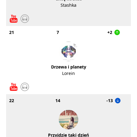
Stashka
21
7
+2
Drzewa i planety
Lorein
22
14
-13
Przyjdzie taki dzień