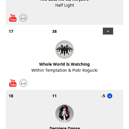
Half Light
17
38
Whole World Is Watching
Within Temptation & Piotr Rogucki
18
11
-5
Derniere Danse