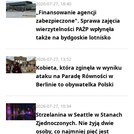
2026-07-27, 18:40
„Finansowanie agencji
zabezpieczone". Sprawa zajęcia
wierzytelności PAŻP wpłynęła
także na bydgoskie lotnisko
2026-07-27, 13:52
Kobieta, która zginęła w wyniku
ataku na Paradę Równości w
Berlinie to obywatelka Polski
2026-07-27, 10:34
Strzelanina w Seattle w Stanach
Zjednoczonych. Nie żyją dwie
osoby, co najmniej pięć jest