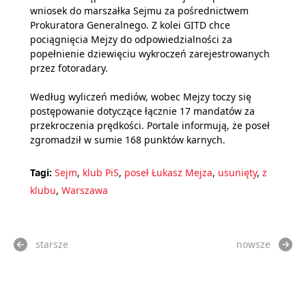
wniosek do marszałka Sejmu za pośrednictwem
Prokuratora Generalnego. Z kolei GITD chce
pociągnięcia Mejzy do odpowiedzialności za
popełnienie dziewięciu wykroczeń zarejestrowanych
przez fotoradary.
Według wyliczeń mediów, wobec Mejzy toczy się
postępowanie dotyczące łącznie 17 mandatów za
przekroczenia prędkości. Portale informują, że poseł
zgromadził w sumie 168 punktów karnych.
Tagi:
Sejm
,
klub PiS
,
poseł Łukasz Mejza
,
usunięty
,
z
klubu
,
Warszawa
starsze
nowsze