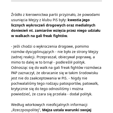
Źródło z kierownictwa partii przyznało, że powodami
usunięcia Mejzy z klubu PiS były:
kwestia jego
licznych wykroczeń drogowych oraz medialnych
doniesień nt. zamiarów wzięcia przez niego udziału
w walkach na gali freak fightów.
- Jeśli chodzi o wykroczenia drogowe, pomimo
rozmów dyscyplinujących - nie było ze strony Mejzy
żadnej reakcji. Przepraszał, obiecywał poprawę, a
mimo to dalej w to brnął - podkreślił polityk.
Odnosząc się do walk na gali freak fightów rozmówca
PAP zaznaczył, że obracanie się w takim środowisku
jest nie do zaakceptowania w PiS. - Nigdy nie
pochwalaliśmy tego rodzaju patosportów, patowalk,
krytycznie się do tego odnosiliśmy i można
powiedzieć, że czara się przelała - dodał polityk.
Według wtorkowych nieoficjalnych informacji
„Rzeczpospolitej”,
Mejza ustala warunki swojej