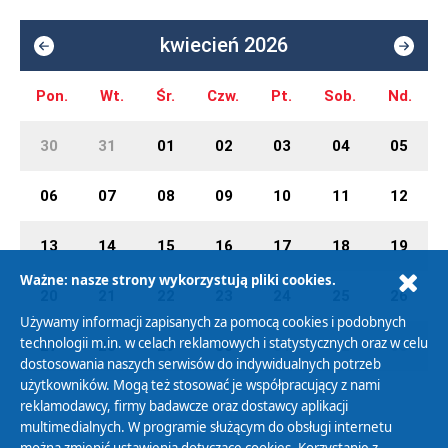
kwiecień 2026
Pon.
Wt.
Śr.
Czw.
Pt.
Sob.
Nd.
30
31
01
02
03
04
05
06
07
08
09
10
11
12
13
14
15
16
17
18
19
Ważne: nasze strony wykorzystują pliki cookies.
20
21
22
23
24
25
26
Używamy informacji zapisanych za pomocą cookies i podobnych
technologii m.in. w celach reklamowych i statystycznych oraz w celu
27
28
29
30
01
02
03
dostosowania naszych serwisów do indywidualnych potrzeb
użytkowników. Mogą też stosować je współpracujący z nami
reklamodawcy, firmy badawcze oraz dostawcy aplikacji
multimedialnych. W programie służącym do obsługi internetu