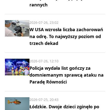
rannych
2026-07-26, 23:02
W USA wzrosła liczba zachorowań
na odrę. To najwyższy poziom od
trzech dekad
2026-07-26, 12:10
Policja wydała list gończy za
domniemanym sprawcą ataku na
Paradę Równości
2026-07-25, 20:43
Łódzkie. Dwoje dzieci zginęło po