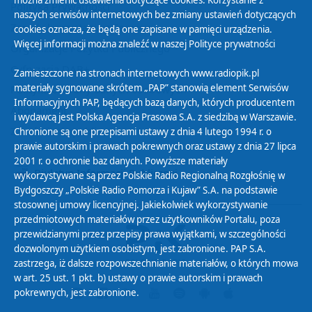
można zmienić ustawienia dotyczące cookies. Korzystanie z
Polityka Prywatności
naszych serwisów internetowych bez zmiany ustawień dotyczących
Zasady korzystania z Serwisu
cookies oznacza, że będą one zapisane w pamięci urządzenia.
Więcej informacji można znaleźć w naszej
Polityce prywatności
Organizacje Pożytku Publicznego
Cyfryzacja DAB+
Zamieszczone na stronach internetowych www.radiopik.pl
materiały sygnowane skrótem „PAP” stanowią element Serwisów
Polityka ochrony danych osobowych
Informacyjnych PAP, będących bazą danych, których producentem
Abonament
i wydawcą jest Polska Agencja Prasowa S.A. z siedzibą w Warszawie.
Zamówienia publiczne
Chronione są one przepisami ustawy z dnia 4 lutego 1994 r. o
prawie autorskim i prawach pokrewnych oraz ustawy z dnia 27 lipca
2001 r. o ochronie baz danych. Powyższe materiały
Biuletyn Informacji Publicznej
wykorzystywane są przez Polskie Radio Regionalną Rozgłośnię w
Bydgoszczy „Polskie Radio Pomorza i Kujaw” S.A. na podstawie
stosownej umowy licencyjnej. Jakiekolwiek wykorzystywanie
przedmiotowych materiałów przez użytkowników Portalu, poza
przewidzianymi przez przepisy prawa wyjątkami, w szczególności
dozwolonym użytkiem osobistym, jest zabronione. PAP S.A.
zastrzega, iż dalsze rozpowszechnianie materiałów, o których mowa
w art. 25 ust. 1 pkt. b) ustawy o prawie autorskim i prawach
pokrewnych, jest zabronione.