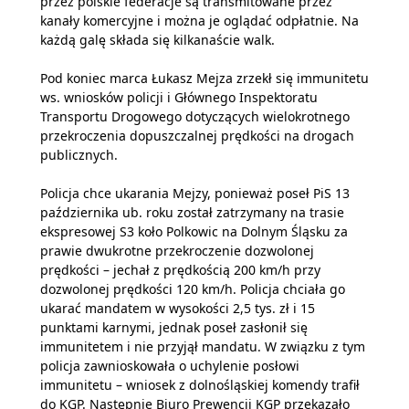
przez polskie federacje są transmitowane przez
kanały komercyjne i można je oglądać odpłatnie. Na
każdą galę składa się kilkanaście walk.
Pod koniec marca Łukasz Mejza zrzekł się immunitetu
ws. wniosków policji i Głównego Inspektoratu
Transportu Drogowego dotyczących wielokrotnego
przekroczenia dopuszczalnej prędkości na drogach
publicznych.
Policja chce ukarania Mejzy, ponieważ poseł PiS 13
października ub. roku został zatrzymany na trasie
ekspresowej S3 koło Polkowic na Dolnym Śląsku za
prawie dwukrotne przekroczenie dozwolonej
prędkości – jechał z prędkością 200 km/h przy
dozwolonej prędkości 120 km/h. Policja chciała go
ukarać mandatem w wysokości 2,5 tys. zł i 15
punktami karnymi, jednak poseł zasłonił się
immunitetem i nie przyjął mandatu. W związku z tym
policja zawnioskowała o uchylenie posłowi
immunitetu – wniosek z dolnośląskiej komendy trafił
do KGP. Następnie Biuro Prewencji KGP przekazało