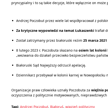
pryncypialny i to są takie decyzje, które wyłącznie on moż
Andrzej Poczobut przez wiele lat współpracował z polskim
Za krytyczne wypowiedzi na temat Łukaszenki
trafiał 
Został zatrzymany przez białoruski reżim
25 marca 2021 
8 lutego 2023 r. Poczobuta skazano na
osiem lat kolonii
„wezwania do działań przeciwko bezpieczeństwu państw
Białoruski Sąd Najwyższy odrzucił apelację.
Dziennikarz przebywał w kolonii karnej w Nowopołocku n
Organizacje praw człowieka uznały Poczobuta za
więźnia p
oczyszczenia z politycznie motywowanych, nieprawdziwych 
Tagi:
Andrzej Poczobut
,
Białoruś
,
więzień polityczny