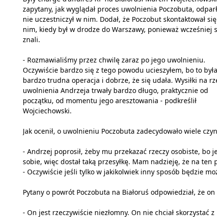
zapytany, jak wyglądał proces uwolnienia Poczobuta, odparł
nie uczestniczył w nim. Dodał, że Poczobut skontaktował się
nim, kiedy był w drodze do Warszawy, ponieważ wcześniej s
znali.
- Rozmawialiśmy przez chwilę zaraz po jego uwolnieniu.
Oczywiście bardzo się z tego powodu ucieszyłem, bo to był
bardzo trudna operacja i dobrze, że się udała. Wysiłki na rz
uwolnienia Andrzeja trwały bardzo długo, praktycznie od
początku, od momentu jego aresztowania - podkreślił
Wojciechowski.
Jak ocenił, o uwolnieniu Poczobuta zadecydowało wiele czynn
- Andrzej poprosił, żeby mu przekazać rzeczy osobiste, bo 
sobie, więc dostał taką przesyłkę. Mam nadzieję, że na ten 
- Oczywiście jeśli tylko w jakikolwiek inny sposób będzie
Pytany o powrót Poczobuta na Białoruś odpowiedział, że on
- On jest rzeczywiście niezłomny. On nie chciał skorzystać z