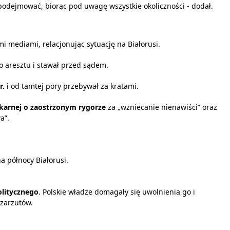
e podejmować, biorąc pod uwagę wszystkie okoliczności - dodał.
i mediami, relacjonując sytuację na Białorusi.
do aresztu i stawał przed sądem.
r.
i od tamtej pory przebywał za kratami.
 karnej o zaostrzonym rygorze
za „wzniecanie nienawiści” oraz
a”.
a północy Białorusi.
olitycznego
. Polskie władze domagały się uwolnienia go i
zarzutów.