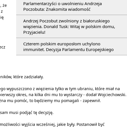
Parlamentarzyści o uwolnieniu Andrzeja
, że
Poczobuta: Znakomita wiadomość
 z
ię
Andrzej Poczobut zwolniony z białoruskiego
więzienia. Donald Tusk: Witaj w polskim domu,
Przyjacielu!
a
Czterem polskim europosłom uchylono
ecz
immunitet. Decyzja Parlamentu Europejskiego
ików, które zadziałały.
jego wypuszczono z więzienia tylko w tym ubraniu, które miał na
pierwszy okres, na kilka dni mu to wystarczy - dodał Wojciechowski.
 można mu pomóc, to będziemy mu pomagali - zapewnił.
 sam musi podjąć tę decyzję.
 możliwości wyjścia wcześniej, jakie były. Postanowił być