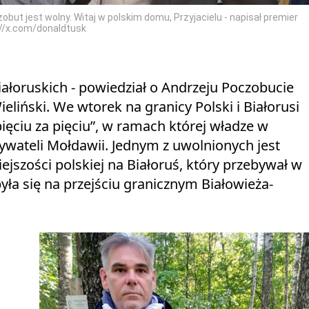
ut jest wolny. Witaj w polskim domu, Przyjacielu - napisał premier
://x.com/donaldtusk
łoruskich - powiedział o Andrzeju Poczobucie
liński. We wtorek na granicy Polski i Białorusi
ęciu za pięciu”, w ramach której władze w
ywateli Mołdawii. Jednym z uwolnionych jest
iejszości polskiej na Białoruś, który przebywał w
ła się na przejściu granicznym Białowieża-