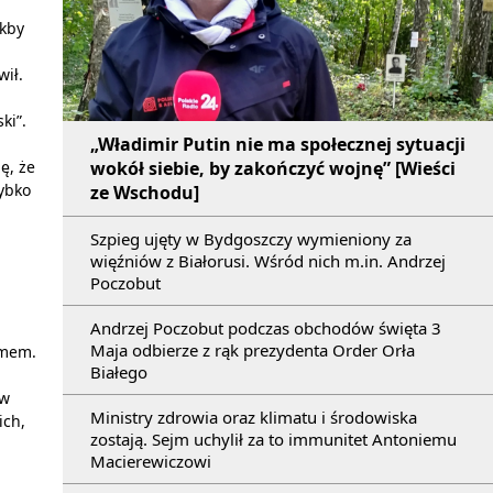
akby
wił.
ki”.
„Władimir Putin nie ma społecznej sytuacji
wokół siebie, by zakończyć wojnę” [Wieści
ę, że
zybko
ze Wschodu]
Szpieg ujęty w Bydgoszczy wymieniony za
więźniów z Białorusi. Wśród nich m.in. Andrzej
Poczobut
Andrzej Poczobut podczas obchodów święta 3
Maja odbierze z rąk prezydenta Order Orła
zmem.
Białego
 w
Ministry zdrowia oraz klimatu i środowiska
ich,
zostają. Sejm uchylił za to immunitet Antoniemu
Macierewiczowi