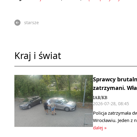
starsze
Kraj i świat
Sprawcy brutaln
zatrzymani. Wła
IAR/KB
2026-07-28, 08:45
Policja zatrzymała d
Wrocławiu. Jeden z 
dalej »