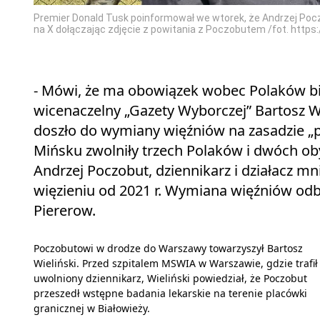
Premier Donald Tusk poinformował we wtorek, że Andrzej Poczob
na X dołączając zdjęcie z powitania z Poczobutem /fot. https
- Mówi, że ma obowiązek wobec Polaków bia
wicenaczelny „Gazety Wyborczej” Bartosz Wie
doszło do wymiany więźniów na zasadzie „pi
Mińsku zwolniły trzech Polaków i dwóch ob
Andrzej Poczobut, dziennikarz i działacz mn
więzieniu od 2021 r. Wymiana więźniów odby
Piererow.
Poczobutowi w drodze do Warszawy towarzyszył Bartosz
Wieliński. Przed szpitalem MSWIA w Warszawie, gdzie trafił
uwolniony dziennikarz, Wieliński powiedział, że Poczobut
przeszedł wstępne badania lekarskie na terenie placówki
granicznej w Białowieży.