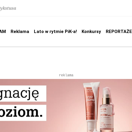
Sykstusa
AM
Reklama
Lato w rytmie PiK-a!
Konkursy
REPORTAŻE
reklama