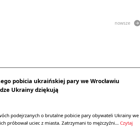
nowsze
ego pobicia ukraińskiej pary we Wrocławiu
dze Ukrainy dziękują
wóch podejrzanych o brutalne pobicie pary obywateli Ukrainy we
nich próbował uciec z miasta. Zatrzymani to mężczyźni…
Czytaj