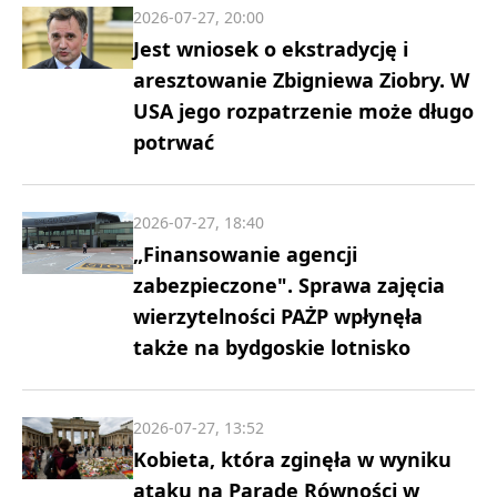
2026-07-27, 20:00
Jest wniosek o ekstradycję i
aresztowanie Zbigniewa Ziobry. W
USA jego rozpatrzenie może długo
potrwać
2026-07-27, 18:40
„Finansowanie agencji
zabezpieczone". Sprawa zajęcia
wierzytelności PAŻP wpłynęła
także na bydgoskie lotnisko
2026-07-27, 13:52
Kobieta, która zginęła w wyniku
ataku na Paradę Równości w