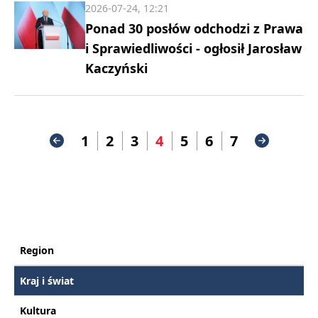
2026-07-24, 12:21
Ponad 30 posłów odchodzi z Prawa
i Sprawiedliwości - ogłosił Jarosław
Kaczyński
1
2
3
4
5
6
7
Region
Kraj i świat
Kultura