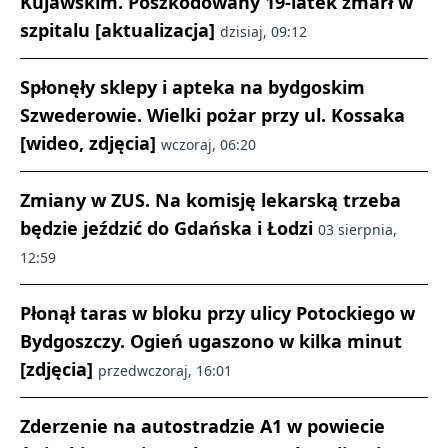
Kujawskim. Poszkodowany 19-latek zmarł w
szpitalu [aktualizacja]
dzisiaj, 09:12
Spłonęły sklepy i apteka na bydgoskim
Szwederowie. Wielki pożar przy ul. Kossaka
[wideo, zdjęcia]
wczoraj, 06:20
Zmiany w ZUS. Na komisję lekarską trzeba
będzie jeździć do Gdańska i Łodzi
03 sierpnia,
12:59
Płonął taras w bloku przy ulicy Potockiego w
Bydgoszczy. Ogień ugaszono w kilka minut
[zdjęcia]
przedwczoraj, 16:01
Zderzenie na autostradzie A1 w powiecie