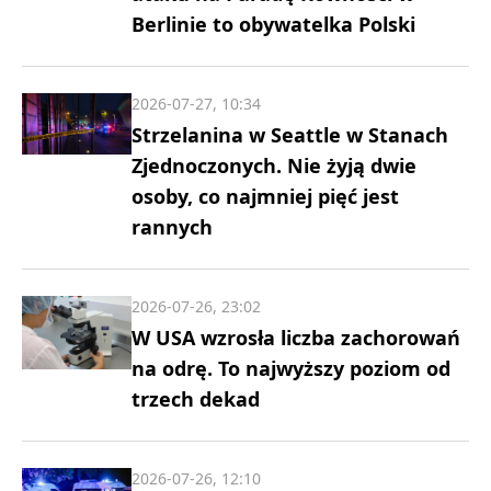
Berlinie to obywatelka Polski
2026-07-27, 10:34
Strzelanina w Seattle w Stanach
Zjednoczonych. Nie żyją dwie
osoby, co najmniej pięć jest
rannych
2026-07-26, 23:02
W USA wzrosła liczba zachorowań
na odrę. To najwyższy poziom od
trzech dekad
2026-07-26, 12:10