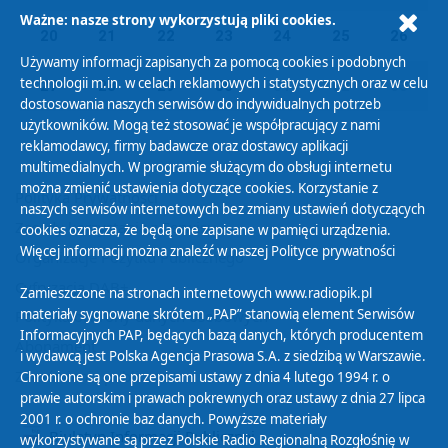
Ważne: nasze strony wykorzystują pliki cookies.
20
21
22
23
24
25
26
Używamy informacji zapisanych za pomocą cookies i podobnych
technologii m.in. w celach reklamowych i statystycznych oraz w celu
27
28
29
30
01
02
03
dostosowania naszych serwisów do indywidualnych potrzeb
użytkowników. Mogą też stosować je współpracujący z nami
reklamodawcy, firmy badawcze oraz dostawcy aplikacji
multimedialnych. W programie służącym do obsługi internetu
można zmienić ustawienia dotyczące cookies. Korzystanie z
Polityka Prywatności
naszych serwisów internetowych bez zmiany ustawień dotyczących
Zasady korzystania z Serwisu
cookies oznacza, że będą one zapisane w pamięci urządzenia.
Więcej informacji można znaleźć w naszej
Polityce prywatności
Organizacje Pożytku Publicznego
Cyfryzacja DAB+
Zamieszczone na stronach internetowych www.radiopik.pl
materiały sygnowane skrótem „PAP” stanowią element Serwisów
Polityka ochrony danych osobowych
Informacyjnych PAP, będących bazą danych, których producentem
Abonament
i wydawcą jest Polska Agencja Prasowa S.A. z siedzibą w Warszawie.
Zamówienia publiczne
Chronione są one przepisami ustawy z dnia 4 lutego 1994 r. o
prawie autorskim i prawach pokrewnych oraz ustawy z dnia 27 lipca
2001 r. o ochronie baz danych. Powyższe materiały
Biuletyn Informacji Publicznej
wykorzystywane są przez Polskie Radio Regionalną Rozgłośnię w