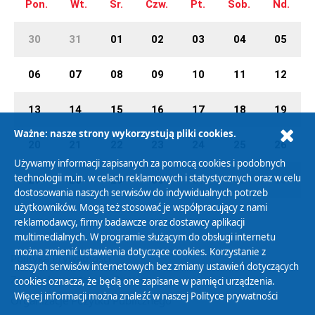
Pon.
Wt.
Śr.
Czw.
Pt.
Sob.
Nd.
30
31
01
02
03
04
05
06
07
08
09
10
11
12
13
14
15
16
17
18
19
Ważne: nasze strony wykorzystują pliki cookies.
20
21
22
23
24
25
26
Używamy informacji zapisanych za pomocą cookies i podobnych
technologii m.in. w celach reklamowych i statystycznych oraz w celu
27
28
29
30
01
02
03
dostosowania naszych serwisów do indywidualnych potrzeb
użytkowników. Mogą też stosować je współpracujący z nami
reklamodawcy, firmy badawcze oraz dostawcy aplikacji
multimedialnych. W programie służącym do obsługi internetu
można zmienić ustawienia dotyczące cookies. Korzystanie z
Polityka Prywatności
naszych serwisów internetowych bez zmiany ustawień dotyczących
Zasady korzystania z Serwisu
cookies oznacza, że będą one zapisane w pamięci urządzenia.
Więcej informacji można znaleźć w naszej
Polityce prywatności
Organizacje Pożytku Publicznego