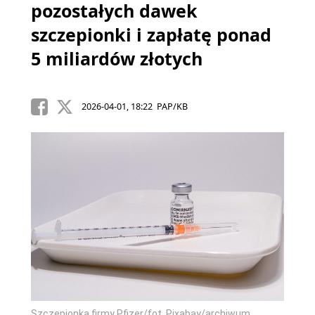
pozostałych dawek
szczepionki i zapłatę ponad
5 miliardów złotych
2026-04-01, 18:22 PAP/KB
Szczepionka firmy Pfizer/fot. Pixabay/archiwum