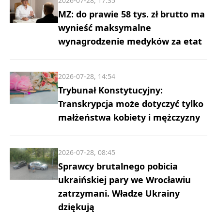
2026-07-28, 17:35
MZ: do prawie 58 tys. zł brutto ma
wynieść maksymalne
wynagrodzenie medyków za etat
2026-07-28, 14:54
Trybunał Konstytucyjny:
Transkrypcja może dotyczyć tylko
małżeństwa kobiety i mężczyzny
2026-07-28, 08:45
Sprawcy brutalnego pobicia
ukraińskiej pary we Wrocławiu
zatrzymani. Władze Ukrainy
dziękują