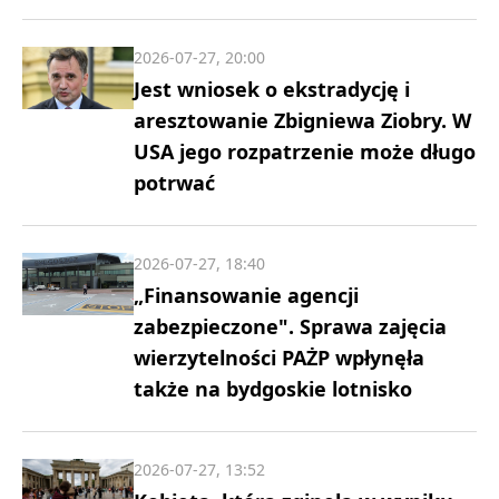
2026-07-27, 20:00
Jest wniosek o ekstradycję i
aresztowanie Zbigniewa Ziobry. W
USA jego rozpatrzenie może długo
potrwać
2026-07-27, 18:40
„Finansowanie agencji
zabezpieczone". Sprawa zajęcia
wierzytelności PAŻP wpłynęła
także na bydgoskie lotnisko
2026-07-27, 13:52