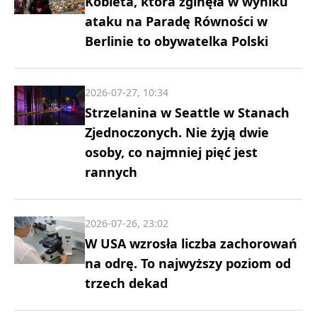
Kobieta, która zginęła w wyniku
ataku na Paradę Równości w
Berlinie to obywatelka Polski
2026-07-27, 10:34
Strzelanina w Seattle w Stanach
Zjednoczonych. Nie żyją dwie
osoby, co najmniej pięć jest
rannych
2026-07-26, 23:02
W USA wzrosła liczba zachorowań
na odrę. To najwyższy poziom od
trzech dekad