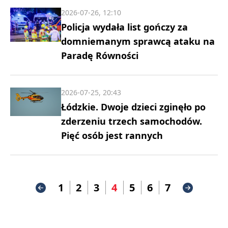
2026-07-26, 12:10
Policja wydała list gończy za
domniemanym sprawcą ataku na
Paradę Równości
2026-07-25, 20:43
Łódzkie. Dwoje dzieci zginęło po
zderzeniu trzech samochodów.
Pięć osób jest rannych
1
2
3
4
5
6
7