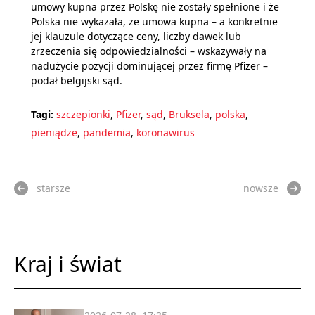
umowy kupna przez Polskę nie zostały spełnione i że
Polska nie wykazała, że umowa kupna – a konkretnie
jej klauzule dotyczące ceny, liczby dawek lub
zrzeczenia się odpowiedzialności – wskazywały na
nadużycie pozycji dominującej przez firmę Pfizer –
podał belgijski sąd.
Tagi:
szczepionki
,
Pfizer
,
sąd
,
Bruksela
,
polska
,
pieniądze
,
pandemia
,
koronawirus
starsze
nowsze
Kraj i świat