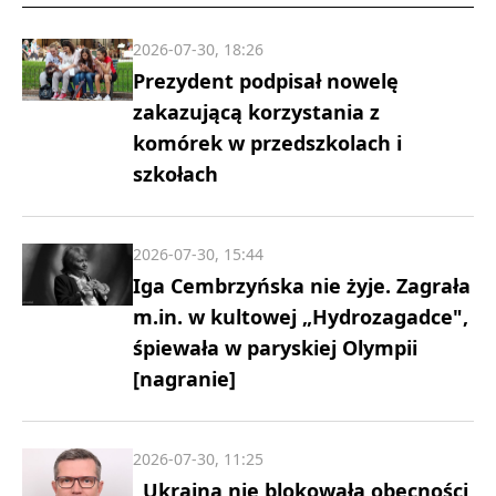
2026-07-30, 18:26
Prezydent podpisał nowelę
zakazującą korzystania z
komórek w przedszkolach i
szkołach
2026-07-30, 15:44
Iga Cembrzyńska nie żyje. Zagrała
m.in. w kultowej „Hydrozagadce",
śpiewała w paryskiej Olympii
[nagranie]
2026-07-30, 11:25
„Ukraina nie blokowała obecności