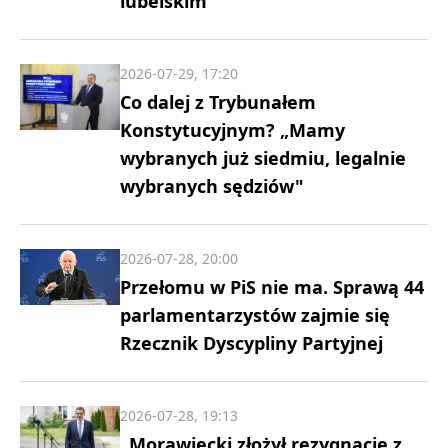
lubelskim
2026-07-29, 17:20
Co dalej z Trybunałem
Konstytucyjnym? „Mamy
wybranych już siedmiu, legalnie
wybranych sędziów"
2026-07-28, 20:00
Przełomu w PiS nie ma. Sprawą 44
parlamentarzystów zajmie się
Rzecznik Dyscypliny Partyjnej
2026-07-28, 19:13
„Morawiecki złożył rezygnację z