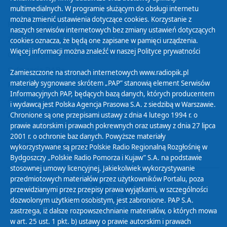
multimedialnych. W programie służącym do obsługi internetu
można zmienić ustawienia dotyczące cookies. Korzystanie z
Polityka Prywatności
naszych serwisów internetowych bez zmiany ustawień dotyczących
Zasady korzystania z Serwisu
cookies oznacza, że będą one zapisane w pamięci urządzenia.
Więcej informacji można znaleźć w naszej
Polityce prywatności
Organizacje Pożytku Publicznego
Cyfryzacja DAB+
Zamieszczone na stronach internetowych www.radiopik.pl
materiały sygnowane skrótem „PAP” stanowią element Serwisów
Polityka ochrony danych osobowych
Informacyjnych PAP, będących bazą danych, których producentem
Abonament
i wydawcą jest Polska Agencja Prasowa S.A. z siedzibą w Warszawie.
Zamówienia publiczne
Chronione są one przepisami ustawy z dnia 4 lutego 1994 r. o
prawie autorskim i prawach pokrewnych oraz ustawy z dnia 27 lipca
2001 r. o ochronie baz danych. Powyższe materiały
Biuletyn Informacji Publicznej
wykorzystywane są przez Polskie Radio Regionalną Rozgłośnię w
Bydgoszczy „Polskie Radio Pomorza i Kujaw” S.A. na podstawie
stosownej umowy licencyjnej. Jakiekolwiek wykorzystywanie
przedmiotowych materiałów przez użytkowników Portalu, poza
przewidzianymi przez przepisy prawa wyjątkami, w szczególności
dozwolonym użytkiem osobistym, jest zabronione. PAP S.A.
zastrzega, iż dalsze rozpowszechnianie materiałów, o których mowa
w art. 25 ust. 1 pkt. b) ustawy o prawie autorskim i prawach