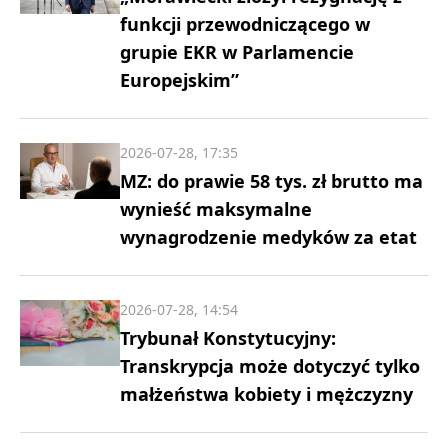
funkcji przewodniczącego w
grupie EKR w Parlamencie
Europejskim”
2026-07-28, 17:35
MZ: do prawie 58 tys. zł brutto ma
wynieść maksymalne
wynagrodzenie medyków za etat
2026-07-28, 14:54
Trybunał Konstytucyjny:
Transkrypcja może dotyczyć tylko
małżeństwa kobiety i mężczyzny