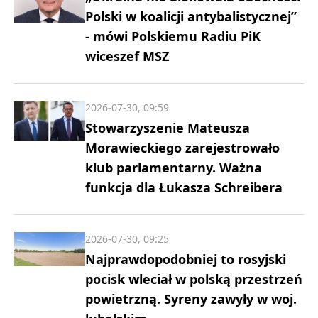
Polski w koalicji antybalistycznej”
- mówi Polskiemu Radiu PiK
wiceszef MSZ
2026-07-30, 09:59
Stowarzyszenie Mateusza
Morawieckiego zarejestrowało
klub parlamentarny. Ważna
funkcja dla Łukasza Schreibera
2026-07-30, 09:25
Najprawdopodobniej to rosyjski
pocisk wleciał w polską przestrzeń
powietrzną. Syreny zawyły w woj.