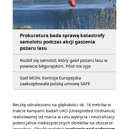
Prokuratura bada sprawę katastrofy
samolotu podczas akcji gaszenia
pożaru lasu
Rozbił się samolot, który gasił pożaru lasu w
powiecie biłgorajskim. Pilot nie żyje
Szef MON: Komisja Europejska
zaakceptowała polską umowę SAFE
Beczkę odnaleziono na głębokości ok. 18 metrów w
trakcie kampanii badań UXO (Unexploded Ordnance)
realizowanej od marca w celu wykrycia i neutralizacji
potencjalnie niebezpiecznych obiektów na obszarze
inwestycji. Obiekt wydobyli
nurkowie pod nadzorem