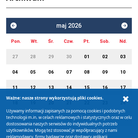
maj 2026
Pon.
Wt.
Śr.
Czw.
Pt.
Sob.
Nd.
27
28
29
30
01
02
03
04
05
06
07
08
09
10
11
12
13
14
15
16
17
Ważne: nasze strony wykorzystują pliki cookies.
18
19
20
21
22
23
24
Używamy informacji zapisanych za pomocą cookies i podobnych
technologii m.in. w celach reklamowych i statystycznych oraz w celu
25
26
27
28
29
30
31
dostosowania naszych serwisów do indywidualnych potrzeb
użytkowników. Mogą też stosować je współpracujący z nami
reklamodawcy, firmy badawcze oraz dostawcy aplikacji