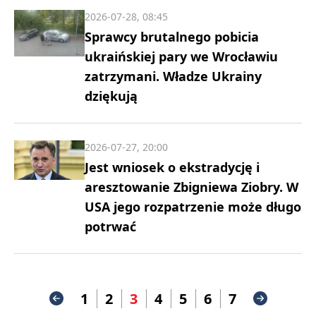
2026-07-28, 08:45
Sprawcy brutalnego pobicia
ukraińskiej pary we Wrocławiu
zatrzymani. Władze Ukrainy
dziękują
2026-07-27, 20:00
Jest wniosek o ekstradycję i
aresztowanie Zbigniewa Ziobry. W
USA jego rozpatrzenie może długo
potrwać
1
2
3
4
5
6
7