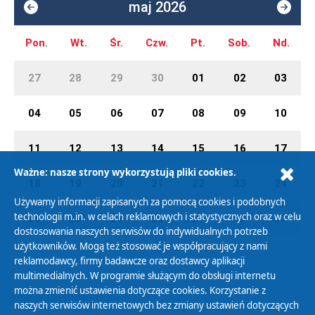
maj 2026
Pon.
Wt.
Śr.
Czw.
Pt.
Sob.
Nd.
27
28
29
30
01
02
03
04
05
06
07
08
09
10
11
12
13
14
15
16
17
Ważne: nasze strony wykorzystują pliki cookies.
18
19
20
21
22
23
24
Używamy informacji zapisanych za pomocą cookies i podobnych
technologii m.in. w celach reklamowych i statystycznych oraz w celu
25
26
27
28
29
30
31
dostosowania naszych serwisów do indywidualnych potrzeb
użytkowników. Mogą też stosować je współpracujący z nami
reklamodawcy, firmy badawcze oraz dostawcy aplikacji
multimedialnych. W programie służącym do obsługi internetu
można zmienić ustawienia dotyczące cookies. Korzystanie z
Polityka Prywatności
naszych serwisów internetowych bez zmiany ustawień dotyczących