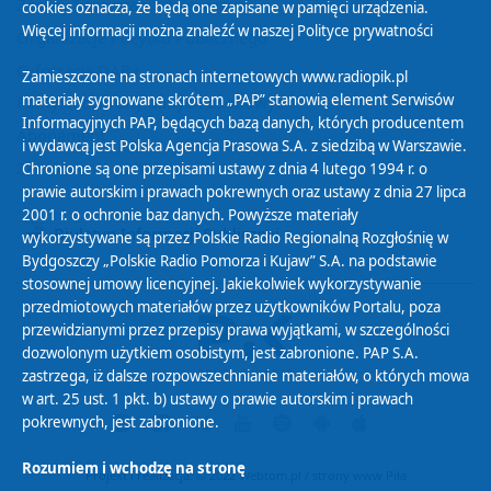
Zasady korzystania z Serwisu
cookies oznacza, że będą one zapisane w pamięci urządzenia.
Więcej informacji można znaleźć w naszej
Polityce prywatności
Organizacje Pożytku Publicznego
Cyfryzacja DAB+
Zamieszczone na stronach internetowych www.radiopik.pl
materiały sygnowane skrótem „PAP” stanowią element Serwisów
Polityka ochrony danych osobowych
Informacyjnych PAP, będących bazą danych, których producentem
Abonament
i wydawcą jest Polska Agencja Prasowa S.A. z siedzibą w Warszawie.
Zamówienia publiczne
Chronione są one przepisami ustawy z dnia 4 lutego 1994 r. o
prawie autorskim i prawach pokrewnych oraz ustawy z dnia 27 lipca
2001 r. o ochronie baz danych. Powyższe materiały
Biuletyn Informacji Publicznej
wykorzystywane są przez Polskie Radio Regionalną Rozgłośnię w
Bydgoszczy „Polskie Radio Pomorza i Kujaw” S.A. na podstawie
stosownej umowy licencyjnej. Jakiekolwiek wykorzystywanie
przedmiotowych materiałów przez użytkowników Portalu, poza
przewidzianymi przez przepisy prawa wyjątkami, w szczególności
dozwolonym użytkiem osobistym, jest zabronione. PAP S.A.
zastrzega, iż dalsze rozpowszechnianie materiałów, o których mowa
w art. 25 ust. 1 pkt. b) ustawy o prawie autorskim i prawach
pokrewnych, jest zabronione.
Rozumiem i wchodzę na stronę
Projekt i realizacja: © 2022
Webtom.pl
/
strony www Piła