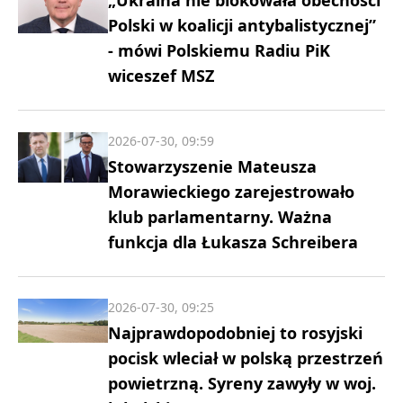
Polski w koalicji antybalistycznej”
- mówi Polskiemu Radiu PiK
wiceszef MSZ
2026-07-30, 09:59
Stowarzyszenie Mateusza
Morawieckiego zarejestrowało
klub parlamentarny. Ważna
funkcja dla Łukasza Schreibera
2026-07-30, 09:25
Najprawdopodobniej to rosyjski
pocisk wleciał w polską przestrzeń
powietrzną. Syreny zawyły w woj.