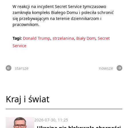
W reakcji na incydent Secret Service tymczasowo
zamknęła kompleks Białego Domu i poleciła schronić
się przebywającym na terenie dziennikarzom i
pracownikom.
Tagi:
Donald Trump
,
strzelanina
,
Biały Dom
,
Secret
Service
starsze
nowsze
Kraj i świat
2026-07-30, 11:25
„Ukraina nie blokowała obecności