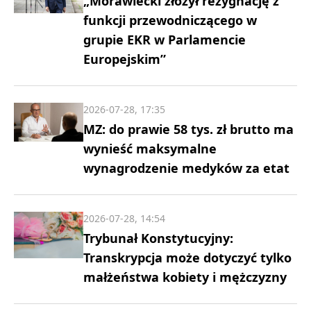
„Morawiecki złożył rezygnację z
funkcji przewodniczącego w
grupie EKR w Parlamencie
Europejskim”
2026-07-28, 17:35
MZ: do prawie 58 tys. zł brutto ma
wynieść maksymalne
wynagrodzenie medyków za etat
2026-07-28, 14:54
Trybunał Konstytucyjny:
Transkrypcja może dotyczyć tylko
małżeństwa kobiety i mężczyzny