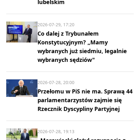
lubelskim
2026-07-29, 17:20
Co dalej z Trybunałem
Konstytucyjnym? „Mamy
wybranych już siedmiu, legalnie
wybranych sędziów"
2026-07-28, 20:00
Przełomu w PiS nie ma. Sprawą 44
parlamentarzystów zajmie się
Rzecznik Dyscypliny Partyjnej
2026-07-28, 19:13