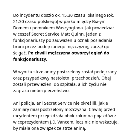
Do incydentu doszło ok. 15.30 czasu lokalnego (ok.
21:30 czasu polskiego) w parku między Białym
Domem i pomnikiem Waszyngtona. Jak powiedział
wiceszef Secret Service Matt Quinn, jeden z
funkcjonariuszy po zauważeniu oznak posiadania
broni przez podejrzanego mężczyznę, zaczął go
ścigać.
Po chwili mężczyzna otworzył ogień do
funkcjonariuszy.
W wyniku strzelaniny postrzelony został podejrzany
oraz przypadkowy nastoletni przechodzień. Obaj
zostali przewiezieni do szpitala, a ich życiu nie
zagraża niebezpieczeństwo.
Ani policja, ani Secret Service nie określili, jakie
zamiary miał postrzelony mężczyzna. Chwilę przed
incydentem przejeżdżała obok kolumna pojazdów z
wiceprezydentem J.D. Vancem, lecz nic nie wskazuje,
by miała ona związek ze strzelaniną.