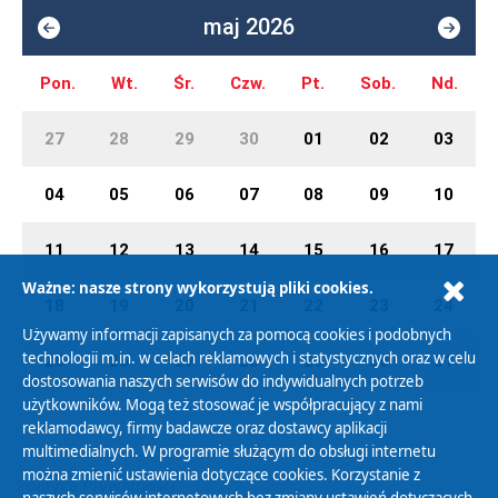
maj 2026
Pon.
Wt.
Śr.
Czw.
Pt.
Sob.
Nd.
27
28
29
30
01
02
03
04
05
06
07
08
09
10
11
12
13
14
15
16
17
Ważne: nasze strony wykorzystują pliki cookies.
18
19
20
21
22
23
24
Używamy informacji zapisanych za pomocą cookies i podobnych
technologii m.in. w celach reklamowych i statystycznych oraz w celu
25
26
27
28
29
30
31
dostosowania naszych serwisów do indywidualnych potrzeb
użytkowników. Mogą też stosować je współpracujący z nami
reklamodawcy, firmy badawcze oraz dostawcy aplikacji
multimedialnych. W programie służącym do obsługi internetu
można zmienić ustawienia dotyczące cookies. Korzystanie z
Polityka Prywatności