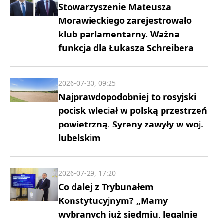
Stowarzyszenie Mateusza
Morawieckiego zarejestrowało
klub parlamentarny. Ważna
funkcja dla Łukasza Schreibera
2026-07-30, 09:25
Najprawdopodobniej to rosyjski
pocisk wleciał w polską przestrzeń
powietrzną. Syreny zawyły w woj.
lubelskim
2026-07-29, 17:20
Co dalej z Trybunałem
Konstytucyjnym? „Mamy
wybranych już siedmiu, legalnie