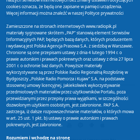
naszych serwisów internetowych bez zmiany ustawień dotyczących
Zasady korzystania z Serwisu
cookies oznacza, że będą one zapisane w pamięci urządzenia.
Więcej informacji można znaleźć w naszej
Polityce prywatności
Organizacje Pożytku Publicznego
Cyfryzacja DAB+
Zamieszczone na stronach internetowych www.radiopik.pl
materiały sygnowane skrótem „PAP” stanowią element Serwisów
Polityka ochrony danych osobowych
Informacyjnych PAP, będących bazą danych, których producentem
Abonament
i wydawcą jest Polska Agencja Prasowa S.A. z siedzibą w Warszawie.
Zamówienia publiczne
Chronione są one przepisami ustawy z dnia 4 lutego 1994 r. o
prawie autorskim i prawach pokrewnych oraz ustawy z dnia 27 lipca
2001 r. o ochronie baz danych. Powyższe materiały
Biuletyn Informacji Publicznej
wykorzystywane są przez Polskie Radio Regionalną Rozgłośnię w
Bydgoszczy „Polskie Radio Pomorza i Kujaw” S.A. na podstawie
stosownej umowy licencyjnej. Jakiekolwiek wykorzystywanie
przedmiotowych materiałów przez użytkowników Portalu, poza
przewidzianymi przez przepisy prawa wyjątkami, w szczególności
dozwolonym użytkiem osobistym, jest zabronione. PAP S.A.
zastrzega, iż dalsze rozpowszechnianie materiałów, o których mowa
w art. 25 ust. 1 pkt. b) ustawy o prawie autorskim i prawach
pokrewnych, jest zabronione.
Rozumiem i wchodzę na stronę
Projekt i realizacja: © 2022
Webtom.pl
/
strony www Piła