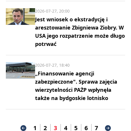
2026-07-27, 20:00
Jest wniosek o ekstradycję i
aresztowanie Zbigniewa Ziobry. W
USA jego rozpatrzenie może długo
potrwać
2026-07-27, 18:40
„Finansowanie agencji
zabezpieczone". Sprawa zajęcia
wierzytelności PAŻP wpłynęła
także na bydgoskie lotnisko
1
2
3
4
5
6
7