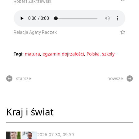
Robert Zakrzewski
Relacja Agaty Raczek
Tagi:
matura
,
egzamin dojrzałości
,
Polska
,
szkoły
starsze
nowsze
Kraj i świat
2026-07-30, 09:59