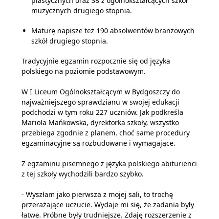
plastycznych oraz 38 z ogólnokształcących szkół
muzycznych drugiego stopnia.
Maturę napisze też 190 absolwentów branżowych
szkół drugiego stopnia.
Tradycyjnie egzamin rozpocznie się od języka
polskiego na poziomie podstawowym.
W I Liceum Ogólnokształcącym w Bydgoszczy do
najważniejszego sprawdzianu w swojej edukacji
podchodzi w tym roku 227 uczniów. Jak podkreśla
Mariola Mańkowska, dyrektorka szkoły, wszystko
przebiega zgodnie z planem, choć same procedury
egzaminacyjne są rozbudowane i wymagające.
Z egzaminu pisemnego z języka polskiego abiturienci
z tej szkoły wychodzili bardzo szybko.
- Wyszłam jako pierwsza z mojej sali, to trochę
przerażające uczucie. Wydaje mi się, że zadania były
łatwe. Próbne były trudniejsze. Zdaję rozszerzenie z