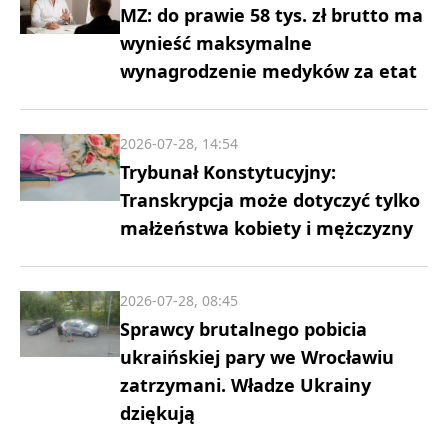
MZ: do prawie 58 tys. zł brutto ma
wynieść maksymalne
wynagrodzenie medyków za etat
2026-07-28, 14:54
Trybunał Konstytucyjny:
Transkrypcja może dotyczyć tylko
małżeństwa kobiety i mężczyzny
2026-07-28, 08:45
Sprawcy brutalnego pobicia
ukraińskiej pary we Wrocławiu
zatrzymani. Władze Ukrainy
dziękują