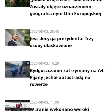
Zostały objęte oznaczeniem
geograficznym Unii Europejskiej
2026-08-03, 20:40
Jest decyzja prezydenta. Trzy
osoby ułaskawione
2026-08-03, 16:29
Bydgoszczanin zatrzymany na A4.
Pijany jechał autostradą na
rowerze
2026-08-03, 11:00
W Iranie wykonano wyroki