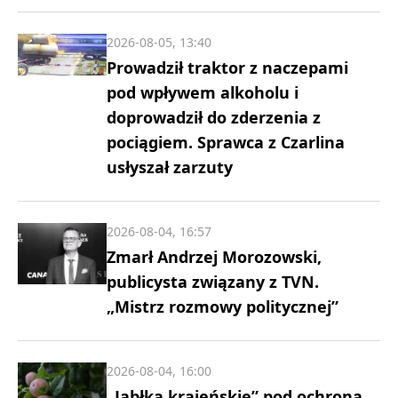
2026-08-05, 13:40
Prowadził traktor z naczepami
pod wpływem alkoholu i
doprowadził do zderzenia z
pociągiem. Sprawca z Czarlina
usłyszał zarzuty
2026-08-04, 16:57
Zmarł Andrzej Morozowski,
publicysta związany z TVN.
„Mistrz rozmowy politycznej”
2026-08-04, 16:00
„Jabłka krajeńskie” pod ochroną.