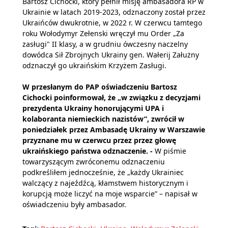
Bartosz Cichocki, który pełnił misję ambasadora RP w
Ukrainie w latach 2019-2023, odznaczony został przez
Ukraińców dwukrotnie, w 2022 r. W czerwcu tamtego
roku Wołodymyr Zełenski wręczył mu Order „Za
zasługi" II klasy, a w grudniu ówczesny naczelny
dowódca Sił Zbrojnych Ukrainy gen. Wałerij Załużny
odznaczył go ukraińskim Krzyżem Zasługi.
W przesłanym do PAP oświadczeniu Bartosz
Cichocki poinformował, że „w związku z decyzjami
prezydenta Ukrainy honorującymi UPA i
kolaboranta niemieckich nazistów”, zwrócił w
poniedziałek przez Ambasadę Ukrainy w Warszawie
przyznane mu w czerwcu przez przez głowę
ukraińskiego państwa odznaczenie. -
W piśmie
towarzyszącym zwróconemu odznaczeniu
podkreśliłem jednocześnie, że „każdy Ukrainiec
walczący z najeźdźcą, kłamstwem historycznym i
korupcją może liczyć na moje wsparcie” – napisał w
oświadczeniu były ambasador.