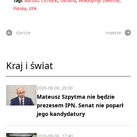
Tagi:
Bartosz Cichocki
,
Ukraina
,
Wołodymyr Zełenski
,
Polska
,
UPA
starsze
nowsze
Kraj i świat
2026-08-06, 20:00
Mateusz Szpytma nie będzie
prezesem IPN. Senat nie poparł
jego kandydatury
2026-08-06, 12:40