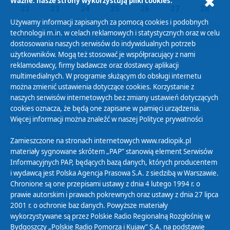
Ważne: nasze strony wykorzystują pliki cookies.
22
23
24
25
26
27
28
Używamy informacji zapisanych za pomocą cookies i podobnych
technologii m.in. w celach reklamowych i statystycznych oraz w celu
29
30
01
02
03
04
05
dostosowania naszych serwisów do indywidualnych potrzeb
użytkowników. Mogą też stosować je współpracujący z nami
reklamodawcy, firmy badawcze oraz dostawcy aplikacji
multimedialnych. W programie służącym do obsługi internetu
można zmienić ustawienia dotyczące cookies. Korzystanie z
Polityka Prywatności
naszych serwisów internetowych bez zmiany ustawień dotyczących
Zasady korzystania z Serwisu
cookies oznacza, że będą one zapisane w pamięci urządzenia.
Więcej informacji można znaleźć w naszej
Polityce prywatności
Organizacje Pożytku Publicznego
Cyfryzacja DAB+
Zamieszczone na stronach internetowych www.radiopik.pl
materiały sygnowane skrótem „PAP” stanowią element Serwisów
Polityka ochrony danych osobowych
Informacyjnych PAP, będących bazą danych, których producentem
Abonament
i wydawcą jest Polska Agencja Prasowa S.A. z siedzibą w Warszawie.
Zamówienia publiczne
Chronione są one przepisami ustawy z dnia 4 lutego 1994 r. o
prawie autorskim i prawach pokrewnych oraz ustawy z dnia 27 lipca
2001 r. o ochronie baz danych. Powyższe materiały
Biuletyn Informacji Publicznej
wykorzystywane są przez Polskie Radio Regionalną Rozgłośnię w
Bydgoszczy „Polskie Radio Pomorza i Kujaw” S.A. na podstawie