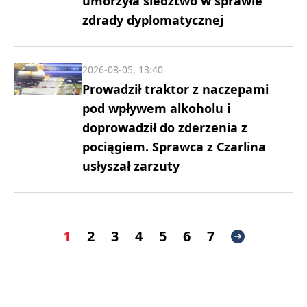
umorzyła śledztwo w sprawie
zdrady dyplomatycznej
2026-08-05, 13:40
Prowadził traktor z naczepami
pod wpływem alkoholu i
doprowadził do zderzenia z
pociągiem. Sprawca z Czarlina
usłyszał zarzuty
1
2
3
4
5
6
7