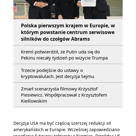
Polska pierwszym krajem w Europie, w
którym powstanie centrum serwisowe
silników do czołgów Abrams
Kreml potwierdził, że Putin uda się do
Pekinu niecały tydzień po wizycie Trumpa
Trzecie podejście do ustawy o
kryptowalutach. Jest decyzja Sejmu
Zmarł scenarzysta filmowy Krzysztof
Piesiewicz. Współpracował z Krzysztofem
Kieślowskim
Decyzja USA ma być częścią szerszej redukcji sił
amerykańskich w Europie. Wcześniej zapowiedziano
wycofanie 5 tysięcy żołnierzy z Niemiec. Dowódca US