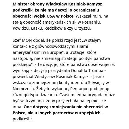
Minister obrony Władysław Kosiniak-Kamysz
podkreślił, że nie ma decyzji o ograniczeniu
obecności wojsk USA w Polsce.
Wskazał m.in. na
stałą obecność amerykańskich sił w Poznaniu,
Powidzu, Łasku, Redzikowie czy Orzyszu.
Szef MON dodał, że polski rząd jest „w stałym
kontakcie z głównodowodzącymi siłami
amerykańskimi w Europie”, a „rotacje, które
następują, nie zmieniają strategii polityki państwa
polskiego”. - Te decyzje, które państwo obserwujecie,
wynikają z decyzji prezydenta Donalda Trumpa -
powiedział Władysław Kosiniak-Kamysz. - Jasno
wskazał o zmniejszeniu kontyngentu o 5 tysięcy w
Niemczech. Żeby to wykonać, Pentagon podejmuje
różnego typu działania. Czasem jedna brygada może
być wstrzymana, żeby przyjechała na jej miejsce
inna.
One dotyczą zmniejszania nie obecności w
Polsce, ale u innych partnerów europejskich
-
podkreślił.