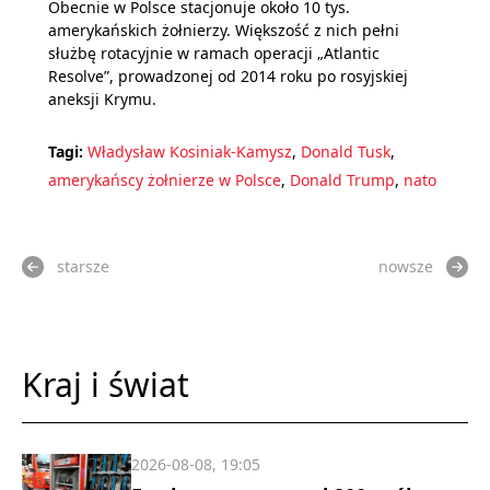
Obecnie w Polsce stacjonuje około 10 tys.
amerykańskich żołnierzy. Większość z nich pełni
służbę rotacyjnie w ramach operacji „Atlantic
Resolve”, prowadzonej od 2014 roku po rosyjskiej
aneksji Krymu.
Tagi:
Władysław Kosiniak-Kamysz
,
Donald Tusk
,
amerykańscy żołnierze w Polsce
,
Donald Trump
,
nato
starsze
nowsze
Kraj i świat
2026-08-08, 19:05