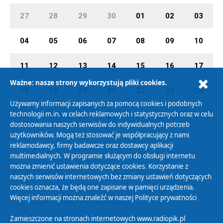
27
28
29
30
01
02
03
04
05
06
07
08
09
10
11
12
13
14
15
16
17
Ważne: nasze strony wykorzystują pliki cookies.
18
19
20
21
22
23
24
Używamy informacji zapisanych za pomocą cookies i podobnych
technologii m.in. w celach reklamowych i statystycznych oraz w celu
25
26
27
28
29
30
31
dostosowania naszych serwisów do indywidualnych potrzeb
użytkowników. Mogą też stosować je współpracujący z nami
reklamodawcy, firmy badawcze oraz dostawcy aplikacji
multimedialnych. W programie służącym do obsługi internetu
można zmienić ustawienia dotyczące cookies. Korzystanie z
Polityka Prywatności
naszych serwisów internetowych bez zmiany ustawień dotyczących
Zasady korzystania z Serwisu
cookies oznacza, że będą one zapisane w pamięci urządzenia.
Więcej informacji można znaleźć w naszej
Polityce prywatności
Organizacje Pożytku Publicznego
Cyfryzacja DAB+
Zamieszczone na stronach internetowych www.radiopik.pl