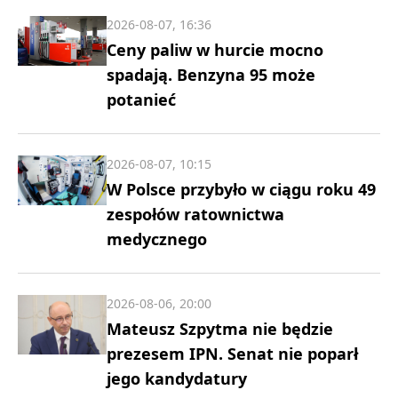
2026-08-07, 16:36
Ceny paliw w hurcie mocno
spadają. Benzyna 95 może
potanieć
2026-08-07, 10:15
W Polsce przybyło w ciągu roku 49
zespołów ratownictwa
medycznego
2026-08-06, 20:00
Mateusz Szpytma nie będzie
prezesem IPN. Senat nie poparł
jego kandydatury