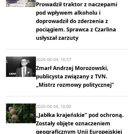
Prowadził traktor z naczepami
pod wpływem alkoholu i
doprowadził do zderzenia z
pociągiem. Sprawca z Czarlina
usłyszał zarzuty
2026-08-04, 16:57
Zmarł Andrzej Morozowski,
publicysta związany z TVN.
„Mistrz rozmowy politycznej”
2026-08-04, 16:00
„Jabłka krajeńskie” pod ochroną.
Zostały objęte oznaczeniem
geograficznym Unii Europejskiej