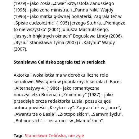
(1979) - jako Zosia, „Cwał” Krzysztofa Zanussiego
(1995) - jako żona ministra, i „Panna Nikt” Wajdy
(1996) - jako matka głównej bohaterki. Zagrała też w
„Spisie cudzołożnic” (1995) Jerzego Stuhra, „Pieniądze
to nie wszystko” (2001) Juliusza Machulskiego,
„Jasnych błękitnych oknach” Bogusława Lindy (2006),
„Rysiu” Stanisława Tyma (2007) i „Katyniu” Wajdy
(2007).
Stanisława Celińska zagrała też w serialach
Aktorka i wokalistka ma w dorobku liczne role
serialowe. Wystąpiła w popularnych serialach Barei:
„Alternatywy 4” (1986) - jako romantyczna
nauczycielka Bożena, i „Zmiennicy” (1987) - jako
przedsiębiorcza redaktorka Lusia, poszukująca
autora powieści „Krzyk ciszy”. Zagrała też w „Jance”,
„Awanturze o Basię”, „Złotopolskich”, „Samym życiu”,
„Bulionerach” i - ostatnio - w „Mamuśkach”.
Tagi:
Stanisława Celińska
,
nie żyje