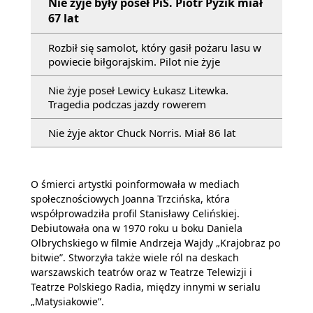
Nie żyje były poseł PiS. Piotr Pyzik miał
67 lat
Rozbił się samolot, który gasił pożaru lasu w
powiecie biłgorajskim. Pilot nie żyje
Nie żyje poseł Lewicy Łukasz Litewka.
Tragedia podczas jazdy rowerem
Nie żyje aktor Chuck Norris. Miał 86 lat
O śmierci artystki poinformowała w mediach
społecznościowych Joanna Trzcińska, która
współprowadziła profil Stanisławy Celińskiej.
Debiutowała ona w 1970 roku u boku Daniela
Olbrychskiego w filmie Andrzeja Wajdy „Krajobraz po
bitwie”. Stworzyła także wiele ról na deskach
warszawskich teatrów oraz w Teatrze Telewizji i
Teatrze Polskiego Radia, między innymi w serialu
„Matysiakowie”.