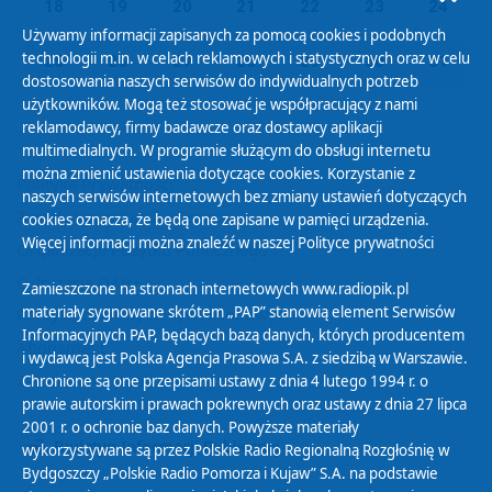
18
19
20
21
22
23
24
Używamy informacji zapisanych za pomocą cookies i podobnych
technologii m.in. w celach reklamowych i statystycznych oraz w celu
25
26
27
28
29
30
31
dostosowania naszych serwisów do indywidualnych potrzeb
użytkowników. Mogą też stosować je współpracujący z nami
reklamodawcy, firmy badawcze oraz dostawcy aplikacji
multimedialnych. W programie służącym do obsługi internetu
można zmienić ustawienia dotyczące cookies. Korzystanie z
Polityka Prywatności
naszych serwisów internetowych bez zmiany ustawień dotyczących
Zasady korzystania z Serwisu
cookies oznacza, że będą one zapisane w pamięci urządzenia.
Więcej informacji można znaleźć w naszej
Polityce prywatności
Organizacje Pożytku Publicznego
Cyfryzacja DAB+
Zamieszczone na stronach internetowych www.radiopik.pl
materiały sygnowane skrótem „PAP” stanowią element Serwisów
Polityka ochrony danych osobowych
Informacyjnych PAP, będących bazą danych, których producentem
Abonament
i wydawcą jest Polska Agencja Prasowa S.A. z siedzibą w Warszawie.
Zamówienia publiczne
Chronione są one przepisami ustawy z dnia 4 lutego 1994 r. o
prawie autorskim i prawach pokrewnych oraz ustawy z dnia 27 lipca
2001 r. o ochronie baz danych. Powyższe materiały
Biuletyn Informacji Publicznej
wykorzystywane są przez Polskie Radio Regionalną Rozgłośnię w
Bydgoszczy „Polskie Radio Pomorza i Kujaw” S.A. na podstawie