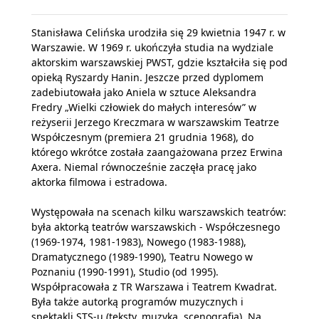
Stanisława Celińska urodziła się 29 kwietnia 1947 r. w
Warszawie. W 1969 r. ukończyła studia na wydziale
aktorskim warszawskiej PWST, gdzie kształciła się pod
opieką Ryszardy Hanin. Jeszcze przed dyplomem
zadebiutowała jako Aniela w sztuce Aleksandra
Fredry „Wielki człowiek do małych interesów” w
reżyserii Jerzego Kreczmara w warszawskim Teatrze
Współczesnym (premiera 21 grudnia 1968), do
którego wkrótce została zaangażowana przez Erwina
Axera. Niemal równocześnie zaczęła pracę jako
aktorka filmowa i estradowa.
Występowała na scenach kilku warszawskich teatrów:
była aktorką teatrów warszawskich - Współczesnego
(1969-1974, 1981-1983), Nowego (1983-1988),
Dramatycznego (1989-1990), Teatru Nowego w
Poznaniu (1990-1991), Studio (od 1995).
Współpracowała z TR Warszawa i Teatrem Kwadrat.
Była także autorką programów muzycznych i
spektakli STS-u (teksty, muzyka, scenografia). Na