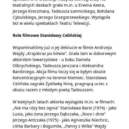
teatralnych deskach grała m.in. u Erwina Axera,
Jerzego Kreczmara, Tadeusza Łomnickiego, Bohdana
Cybulskiego, Jerzego Grzegorzewskiego. Wystąpiła
też w wielu spektaklach Teatru Telewizji.
Role filmowe Stanisławy Celińskiej
Wspominaliśmy już o jej debiucie w filmie Andrzeja
Wajdy „Krajobraz po bitwie”. Grała tam w doborowym
aktorskim towarzystwie - u boku Daniela
Olbrychskiego, Tadeusza Janczara i Aleksandra
Bardiniego. Akcja filmu toczy się w byłym obozie
koncentracyjnym na terenie Niemiec. Stanisława
Celińska zagrała Żydówkę Ninę, pragnącą uciec z
obozu razem z młodym poetą Tadeuszem.
W kolejnych latach aktorka wystąpiła m.in. w filmach:
„Nie ma róży bez ognia” Stanisława Barei (1974) - jako
Lusia, jako żona Jerzego Dąbczaka, „Noce i dnie”
Jerzego Antczaka (1975) - jako Agnieszka Niechcic,
córka Barbary i Bogumiła, „Panny z Wilka” Wajdy