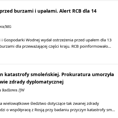
rzed burzami i upałami. Alert RCB dla 14
owa/MG
i i Gospodarki Wodnej wydał ostrzeżenia przed upałem dla 13
burzami dla przeważającej części kraju. RCB poinformowało…
n katastrofy smoleńskiej. Prokuratura umorzyła
awie zdrady dyplomatycznej
a Radiowa /JW
a wielowątkowe śledztwo dotyczące tak zwanej zdrady
dzi o współpracę z Rosją przy badaniu przyczyn katastrofy sm…