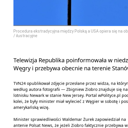
Procedura ekstradycyjna między Polską a USA opiera się na o
/ ilustracyjne
Telewizja Republika poinformowała w niedziel
Węgry i przebywa obecnie na terenie Stan
TVN24 opublikował zdjęcie przesłane przez widza, na któr
według autora fotografii — Zbigniew Ziobro znajduje się na
lotnisku Newark w stanie New Jersey. Portal wPolityce.pl po
kolei, że były minister miał wylecieć z Węgier w sobotę i po
amerykańską wizę.
Minister sprawiedliwości Waldemar Żurek zapowiedział na
antenie Polsat News, że jeżeli Ziobro faktycznie przebywa w