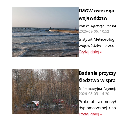
IMGW ostrzega p
województw
Polska Agencja Pras
2026-08-06, 10:52
Instytut Meteorologi
województw i przed 
Czytaj dalej »
Badanie przyczy
śledztwo w spr
Informacyjna Agencj
2026-08-05, 14:20
Prokuratura umorzył
dyplomatycznej. Cho
Czytaj dalej »