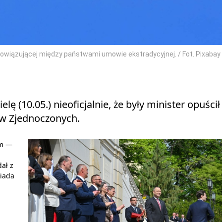
bowiązującej między państwami umowie ekstradycyjnej. / Fot. Pixabay
ę (10.05.) nieoficjalnie, że były minister opuścił
ów Zjednoczonych.
ym —
dał z
siada