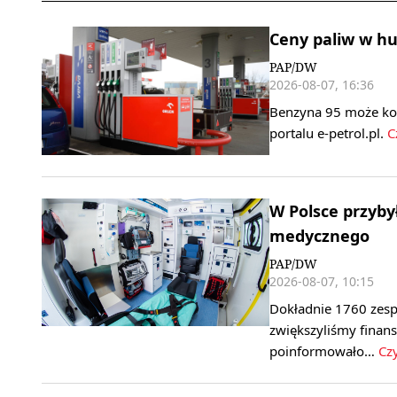
Ceny paliw w h
PAP/DW
2026-08-07, 16:36
Benzyna 95 może koszt
portalu e-petrol.pl.
Cz
W Polsce przyby
medycznego
PAP/DW
2026-08-07, 10:15
Dokładnie 1760 zesp
zwiększyliśmy finan
poinformowało…
Czy