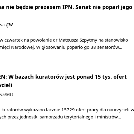
 nie będzie prezesem IPN. Senat nie poparł jego
owa /JW
ię w czwartek na powołanie dr Mateusza Szpytmy na stanowisko
amięci Narodowej. W głosowaniu poparło go 38 senatorów…
: W bazach kuratorów jest ponad 15 tys. ofert
cieli
owa/MG
 kuratorów wykazano łącznie 15729 ofert pracy dla nauczycieli 
ch przez jednostki samorządu terytorialnego i ministrów…