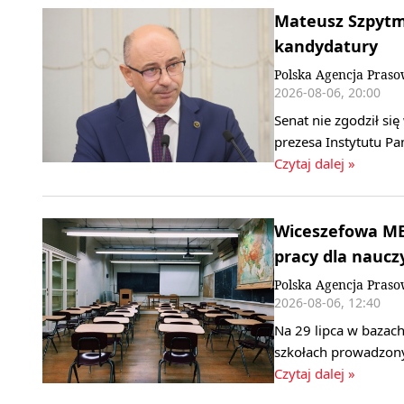
Mateusz Szpytma
kandydatury
Polska Agencja Pras
2026-08-06, 20:00
Senat nie zgodził s
prezesa Instytutu P
Czytaj dalej »
Wiceszefowa MEN
pracy dla nauczy
Polska Agencja Pras
2026-08-06, 12:40
Na 29 lipca w bazach
szkołach prowadzony
Czytaj dalej »