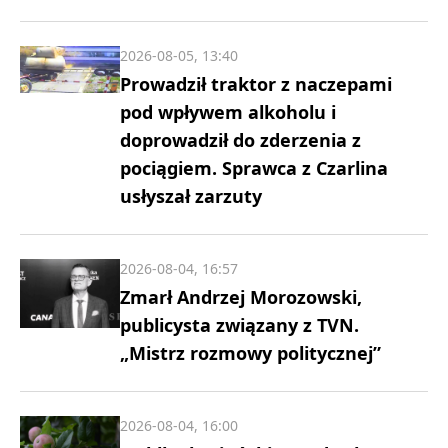
2026-08-05, 13:40
Prowadził traktor z naczepami
pod wpływem alkoholu i
doprowadził do zderzenia z
pociągiem. Sprawca z Czarlina
usłyszał zarzuty
2026-08-04, 16:57
Zmarł Andrzej Morozowski,
publicysta związany z TVN.
„Mistrz rozmowy politycznej”
2026-08-04, 16:00