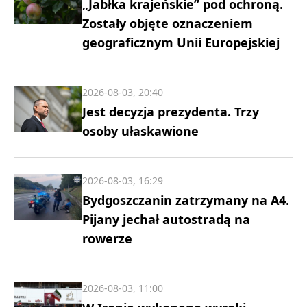
„Jabłka krajeńskie” pod ochroną.
Zostały objęte oznaczeniem
geograficznym Unii Europejskiej
2026-08-03, 20:40
Jest decyzja prezydenta. Trzy
osoby ułaskawione
2026-08-03, 16:29
Bydgoszczanin zatrzymany na A4.
Pijany jechał autostradą na
rowerze
2026-08-03, 11:00