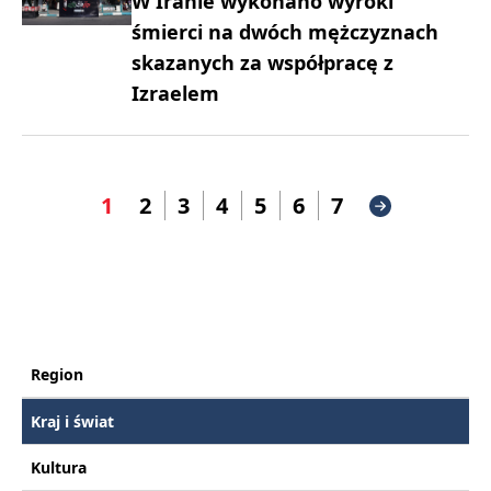
W Iranie wykonano wyroki
śmierci na dwóch mężczyznach
skazanych za współpracę z
Izraelem
1
2
3
4
5
6
7
Region
Kraj i świat
Kultura