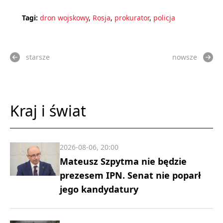
Tagi:
dron wojskowy
,
Rosja
,
prokurator
,
policja
starsze
nowsze
Kraj i świat
2026-08-06, 20:00
Mateusz Szpytma nie będzie
prezesem IPN. Senat nie poparł
jego kandydatury