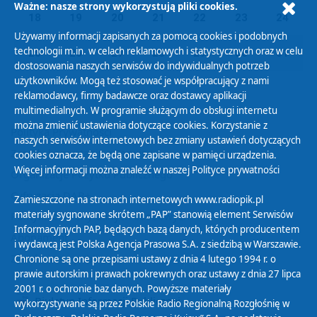
Ważne: nasze strony wykorzystują pliki cookies.
18
19
20
21
22
23
24
Używamy informacji zapisanych za pomocą cookies i podobnych
technologii m.in. w celach reklamowych i statystycznych oraz w celu
25
26
27
28
29
30
31
dostosowania naszych serwisów do indywidualnych potrzeb
użytkowników. Mogą też stosować je współpracujący z nami
reklamodawcy, firmy badawcze oraz dostawcy aplikacji
multimedialnych. W programie służącym do obsługi internetu
można zmienić ustawienia dotyczące cookies. Korzystanie z
Polityka Prywatności
naszych serwisów internetowych bez zmiany ustawień dotyczących
Zasady korzystania z Serwisu
cookies oznacza, że będą one zapisane w pamięci urządzenia.
Więcej informacji można znaleźć w naszej
Polityce prywatności
Organizacje Pożytku Publicznego
Cyfryzacja DAB+
Zamieszczone na stronach internetowych www.radiopik.pl
materiały sygnowane skrótem „PAP” stanowią element Serwisów
Polityka ochrony danych osobowych
Informacyjnych PAP, będących bazą danych, których producentem
Abonament
i wydawcą jest Polska Agencja Prasowa S.A. z siedzibą w Warszawie.
Zamówienia publiczne
Chronione są one przepisami ustawy z dnia 4 lutego 1994 r. o
prawie autorskim i prawach pokrewnych oraz ustawy z dnia 27 lipca
2001 r. o ochronie baz danych. Powyższe materiały
Biuletyn Informacji Publicznej
wykorzystywane są przez Polskie Radio Regionalną Rozgłośnię w