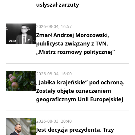
usłyszał zarzuty
2026-08-04, 16:57
Zmarł Andrzej Morozowski,
publicysta związany z TVN.
„Mistrz rozmowy politycznej”
2026-08-04, 16:00
„Jabłka krajeńskie” pod ochroną.
Zostały objęte oznaczeniem
geograficznym Unii Europejskiej
2026-08-03, 20:40
Jest decyzja prezydenta. Trzy