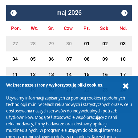
maj 2026
Pon.
Wt.
Śr.
Czw.
Pt.
Sob.
Nd.
27
28
29
30
01
02
03
04
05
06
07
08
09
10
11
12
13
14
15
16
17
Ważne: nasze strony wykorzystują pliki cookies.
18
19
20
21
22
23
24
Używamy informacji zapisanych za pomocą cookies i podobnych
technologii m.in. w celach reklamowych i statystycznych oraz w celu
25
26
27
28
29
30
31
dostosowania naszych serwisów do indywidualnych potrzeb
użytkowników. Mogą też stosować je współpracujący z nami
reklamodawcy, firmy badawcze oraz dostawcy aplikacji
multimedialnych. W programie służącym do obsługi internetu
można zmienić ustawienia dotyczące cookies. Korzystanie z