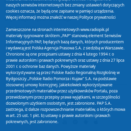
Polityka Prywatności
naszych serwisów internetowych bez zmiany ustawień dotyczących
Zasady korzystania z Serwisu
cookies oznacza, że będą one zapisane w pamięci urządzenia.
Więcej informacji można znaleźć w naszej
Polityce prywatności
Organizacje Pożytku Publicznego
Cyfryzacja DAB+
Zamieszczone na stronach internetowych www.radiopik.pl
materiały sygnowane skrótem „PAP” stanowią element Serwisów
Polityka ochrony danych osobowych
Informacyjnych PAP, będących bazą danych, których producentem
Abonament
i wydawcą jest Polska Agencja Prasowa S.A. z siedzibą w Warszawie.
Zamówienia publiczne
Chronione są one przepisami ustawy z dnia 4 lutego 1994 r. o
prawie autorskim i prawach pokrewnych oraz ustawy z dnia 27 lipca
2001 r. o ochronie baz danych. Powyższe materiały
Biuletyn Informacji Publicznej
wykorzystywane są przez Polskie Radio Regionalną Rozgłośnię w
Bydgoszczy „Polskie Radio Pomorza i Kujaw” S.A. na podstawie
stosownej umowy licencyjnej. Jakiekolwiek wykorzystywanie
przedmiotowych materiałów przez użytkowników Portalu, poza
przewidzianymi przez przepisy prawa wyjątkami, w szczególności
dozwolonym użytkiem osobistym, jest zabronione. PAP S.A.
zastrzega, iż dalsze rozpowszechnianie materiałów, o których mowa
w art. 25 ust. 1 pkt. b) ustawy o prawie autorskim i prawach
pokrewnych, jest zabronione.