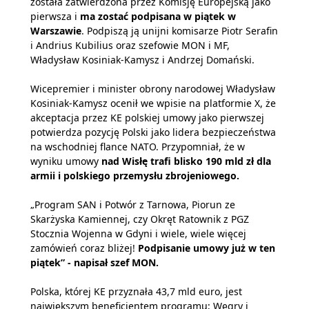
została zatwierdzona przez Komisję Europejską jako
pierwsza i
ma zostać podpisana w piątek w
Warszawie
. Podpiszą ją unijni komisarze Piotr Serafin
i Andrius Kubilius oraz szefowie MON i MF,
Władysław Kosiniak-Kamysz i Andrzej Domański.
Wicepremier i minister obrony narodowej Władysław
Kosiniak-Kamysz ocenił we wpisie na platformie X, że
akceptacja przez KE polskiej umowy jako pierwszej
potwierdza pozycję Polski jako lidera bezpieczeństwa
na wschodniej flance NATO. Przypomniał, że w
wyniku umowy
nad Wisłę trafi blisko 190 mld zł dla
armii i polskiego przemysłu zbrojeniowego.
„Program SAN i Potwór z Tarnowa, Piorun ze
Skarżyska Kamiennej, czy Okręt Ratownik z PGZ
Stocznia Wojenna w Gdyni i wiele, wiele więcej
zamówień coraz bliżej!
Podpisanie umowy już w ten
piątek” - napisał szef MON.
Polska, której KE przyznała 43,7 mld euro, jest
największym beneficjentem programu; Węgry i