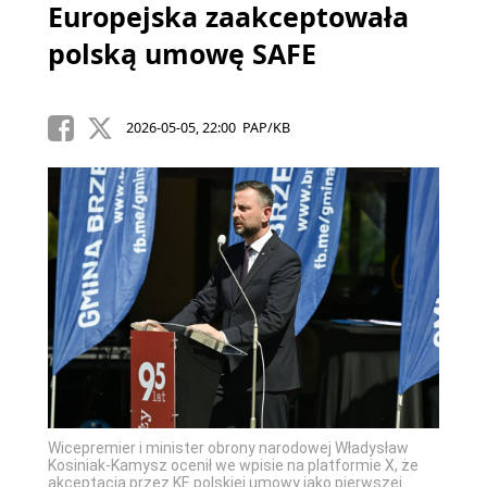
Europejska zaakceptowała
polską umowę SAFE
2026-05-05, 22:00 PAP/KB
Wicepremier i minister obrony narodowej Władysław
Kosiniak-Kamysz ocenił we wpisie na platformie X, że
akceptacja przez KE polskiej umowy jako pierwszej