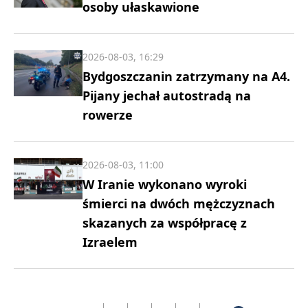
osoby ułaskawione
2026-08-03, 16:29
Bydgoszczanin zatrzymany na A4.
Pijany jechał autostradą na
rowerze
2026-08-03, 11:00
W Iranie wykonano wyroki
śmierci na dwóch mężczyznach
skazanych za współpracę z
Izraelem