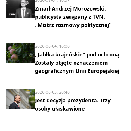
2026-08-04, 16:57
Zmarł Andrzej Morozowski,
publicysta związany z TVN.
„Mistrz rozmowy politycznej”
2026-08-04, 16:00
„Jabłka krajeńskie” pod ochroną.
Zostały objęte oznaczeniem
geograficznym Unii Europejskiej
2026-08-03, 20:40
Jest decyzja prezydenta. Trzy
osoby ułaskawione