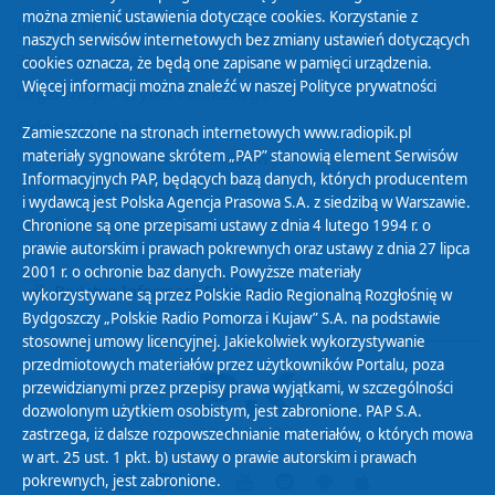
można zmienić ustawienia dotyczące cookies. Korzystanie z
Polityka Prywatności
naszych serwisów internetowych bez zmiany ustawień dotyczących
Zasady korzystania z Serwisu
cookies oznacza, że będą one zapisane w pamięci urządzenia.
Więcej informacji można znaleźć w naszej
Polityce prywatności
Organizacje Pożytku Publicznego
Cyfryzacja DAB+
Zamieszczone na stronach internetowych www.radiopik.pl
materiały sygnowane skrótem „PAP” stanowią element Serwisów
Polityka ochrony danych osobowych
Informacyjnych PAP, będących bazą danych, których producentem
Abonament
i wydawcą jest Polska Agencja Prasowa S.A. z siedzibą w Warszawie.
Zamówienia publiczne
Chronione są one przepisami ustawy z dnia 4 lutego 1994 r. o
prawie autorskim i prawach pokrewnych oraz ustawy z dnia 27 lipca
2001 r. o ochronie baz danych. Powyższe materiały
Biuletyn Informacji Publicznej
wykorzystywane są przez Polskie Radio Regionalną Rozgłośnię w
Bydgoszczy „Polskie Radio Pomorza i Kujaw” S.A. na podstawie
stosownej umowy licencyjnej. Jakiekolwiek wykorzystywanie
przedmiotowych materiałów przez użytkowników Portalu, poza
przewidzianymi przez przepisy prawa wyjątkami, w szczególności
dozwolonym użytkiem osobistym, jest zabronione. PAP S.A.
zastrzega, iż dalsze rozpowszechnianie materiałów, o których mowa
w art. 25 ust. 1 pkt. b) ustawy o prawie autorskim i prawach
pokrewnych, jest zabronione.