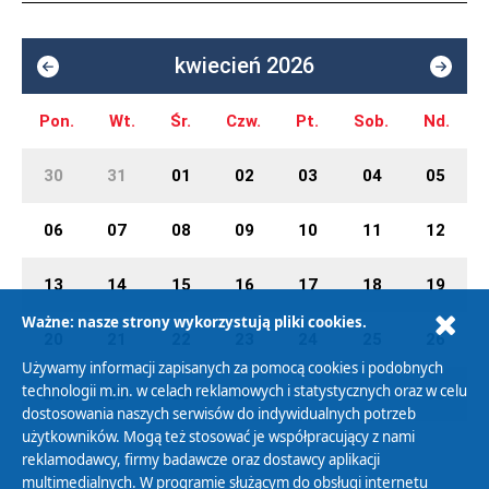
kwiecień 2026
Pon.
Wt.
Śr.
Czw.
Pt.
Sob.
Nd.
30
31
01
02
03
04
05
06
07
08
09
10
11
12
13
14
15
16
17
18
19
Ważne: nasze strony wykorzystują pliki cookies.
20
21
22
23
24
25
26
Używamy informacji zapisanych za pomocą cookies i podobnych
technologii m.in. w celach reklamowych i statystycznych oraz w celu
27
28
29
30
01
02
03
dostosowania naszych serwisów do indywidualnych potrzeb
użytkowników. Mogą też stosować je współpracujący z nami
reklamodawcy, firmy badawcze oraz dostawcy aplikacji
multimedialnych. W programie służącym do obsługi internetu