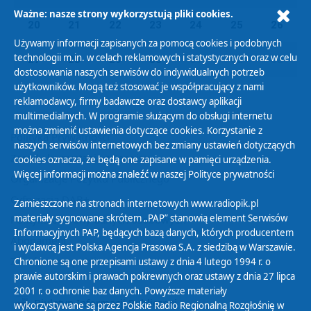
Ważne: nasze strony wykorzystują pliki cookies.
20
21
22
23
24
25
26
Używamy informacji zapisanych za pomocą cookies i podobnych
technologii m.in. w celach reklamowych i statystycznych oraz w celu
27
28
29
30
01
02
03
dostosowania naszych serwisów do indywidualnych potrzeb
użytkowników. Mogą też stosować je współpracujący z nami
reklamodawcy, firmy badawcze oraz dostawcy aplikacji
multimedialnych. W programie służącym do obsługi internetu
można zmienić ustawienia dotyczące cookies. Korzystanie z
Polityka Prywatności
naszych serwisów internetowych bez zmiany ustawień dotyczących
Zasady korzystania z Serwisu
cookies oznacza, że będą one zapisane w pamięci urządzenia.
Więcej informacji można znaleźć w naszej
Polityce prywatności
Organizacje Pożytku Publicznego
Cyfryzacja DAB+
Zamieszczone na stronach internetowych www.radiopik.pl
materiały sygnowane skrótem „PAP” stanowią element Serwisów
Polityka ochrony danych osobowych
Informacyjnych PAP, będących bazą danych, których producentem
Abonament
i wydawcą jest Polska Agencja Prasowa S.A. z siedzibą w Warszawie.
Zamówienia publiczne
Chronione są one przepisami ustawy z dnia 4 lutego 1994 r. o
prawie autorskim i prawach pokrewnych oraz ustawy z dnia 27 lipca
2001 r. o ochronie baz danych. Powyższe materiały
Biuletyn Informacji Publicznej
wykorzystywane są przez Polskie Radio Regionalną Rozgłośnię w