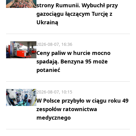
strony Rumunii. Wybuchł przy
gazociągu łączącym Turcję z
Ukrainą
2026-08-07, 16:36
Ceny paliw w hurcie mocno
spadają. Benzyna 95 może
potanieć
2026-08-07, 10:15
W Polsce przybyło w ciągu roku 49
zespołów ratownictwa
medycznego