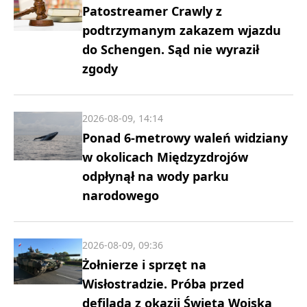
Patostreamer Crawly z
podtrzymanym zakazem wjazdu
do Schengen. Sąd nie wyraził
zgody
2026-08-09, 14:14
Ponad 6-metrowy waleń widziany
w okolicach Międzyzdrojów
odpłynął na wody parku
narodowego
2026-08-09, 09:36
Żołnierze i sprzęt na
Wisłostradzie. Próba przed
defiladą z okazji Święta Wojska