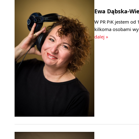
Ewa Dąbska-Wi
W PR PiK jestem od 1
kilkoma osobami wy
dalej »