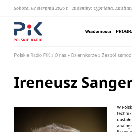
Sobota, 08 sierpnia 2026 r. Imieniny: Cypriana, Emilia
Wiadomości
PROGR
Polskie Radio PiK
O nas
Dziennikarze
Zespół samodz
Ireneusz Sange
W Polsk
technik
dostałe
analogo
liczne 