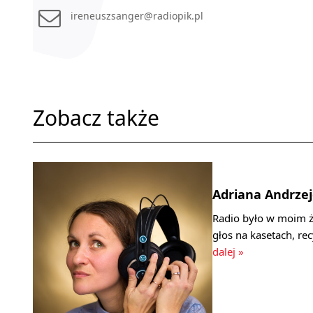
ireneuszsanger@radiopik.pl
Zobacz także
Adriana Andrze
Radio było w moim ż
głos na kasetach, re
dalej »