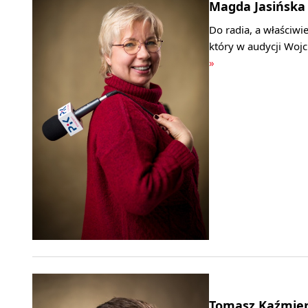
Magda Jasińska
Do radia, a właściwi
który w audycji Woj
»
Tomasz Kaźmier