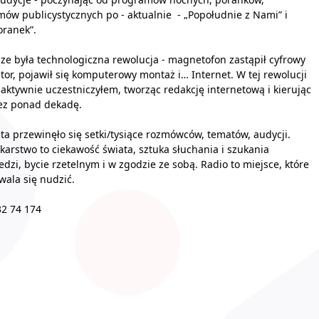
ów publicystycznych po - aktualnie - „Popołudnie z Nami” i
ranek”.
ze była technologiczna rewolucja - magnetofon zastąpił cyfrowy
ator, pojawił się komputerowy montaż i… Internet. W tej rewolucji
 aktywnie uczestniczyłem, tworząc redakcję internetową i kierując
ez ponad dekadę.
ata przewinęło się setki/tysiące rozmówców, tematów, audycji.
karstwo to ciekawość świata, sztuka słuchania i szukania
dzi, bycie rzetelnym i w zgodzie ze sobą. Radio to miejsce, które
wala się nudzić.
 32 74 174