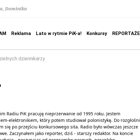
na, Dominika
AM
Reklama
Lato w rytmie PiK-a!
Konkursy
REPORTAŻE
ielnych dziennikarzy
r
im Radiu PiK pracuję nieprzerwanie od 1995 roku. Jestem
iem-elektronikiem, który potem studiował polonistykę. Do rozgłośni
m się po przejściu konkursowego sita. Radio było wówczas jeszcze
we. Zaczynałem jako reporter, dziś - starszy redaktor. Na koncie
audycje - poczynając od programów nocnych, poranków,