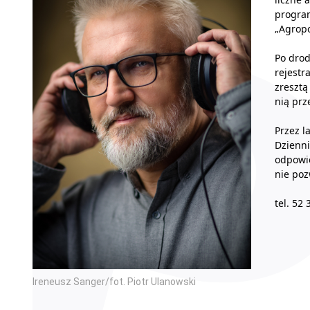
program
„Agropo
Po drod
rejestr
zresztą
nią prz
Przez l
Dzienni
odpowie
nie poz
tel. 52
Ireneusz Sanger/fot. Piotr Ulanowski