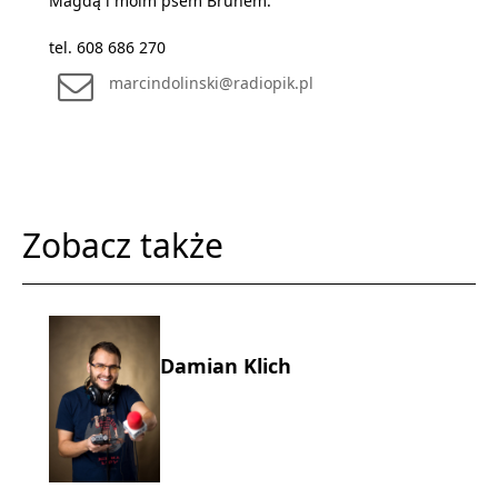
Magdą i moim psem Brunem.
tel. 608 686 270
marcindolinski@radiopik.pl
Zobacz także
Damian Klich