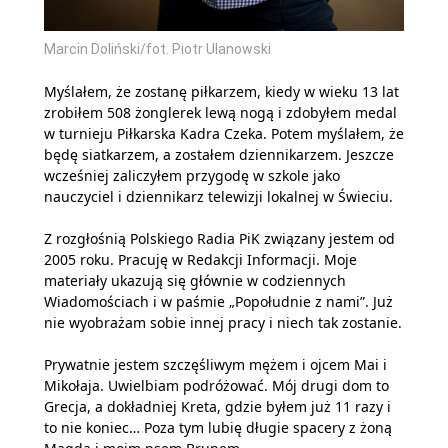
Marcin Doliński/fot. Piotr Ulanowski
Myślałem, że zostanę piłkarzem, kiedy w wieku 13 lat
zrobiłem 508 żonglerek lewą nogą i zdobyłem medal
w turnieju Piłkarska Kadra Czeka. Potem myślałem, że
będę siatkarzem, a zostałem dziennikarzem. Jeszcze
wcześniej zaliczyłem przygodę w szkole jako
nauczyciel i dziennikarz telewizji lokalnej w Świeciu.
Z rozgłośnią Polskiego Radia PiK związany jestem od
2005 roku. Pracuję w Redakcji Informacji. Moje
materiały ukazują się głównie w codziennych
Wiadomościach i w paśmie „Popołudnie z nami”. Już
nie wyobrażam sobie innej pracy i niech tak zostanie.
Prywatnie jestem szczęśliwym mężem i ojcem Mai i
Mikołaja. Uwielbiam podróżować. Mój drugi dom to
Grecja, a dokładniej Kreta, gdzie byłem już 11 razy i
to nie koniec… Poza tym lubię długie spacery z żoną