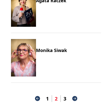
Agata Raczek
Monika Siwak
1
2
3