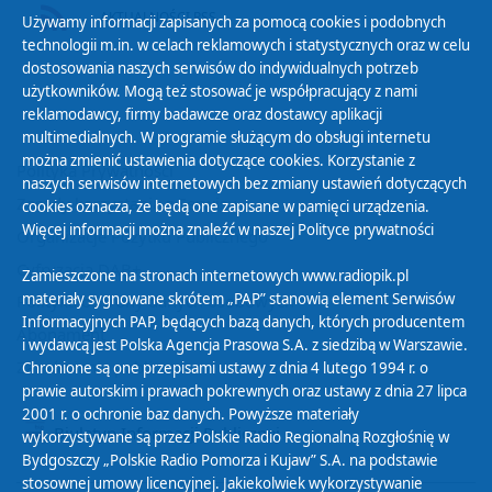
AKTUALNOŚCI RSS
Używamy informacji zapisanych za pomocą cookies i podobnych
technologii m.in. w celach reklamowych i statystycznych oraz w celu
dostosowania naszych serwisów do indywidualnych potrzeb
użytkowników. Mogą też stosować je współpracujący z nami
reklamodawcy, firmy badawcze oraz dostawcy aplikacji
multimedialnych. W programie służącym do obsługi internetu
można zmienić ustawienia dotyczące cookies. Korzystanie z
Polityka Prywatności
naszych serwisów internetowych bez zmiany ustawień dotyczących
Zasady korzystania z Serwisu
cookies oznacza, że będą one zapisane w pamięci urządzenia.
Więcej informacji można znaleźć w naszej
Polityce prywatności
Organizacje Pożytku Publicznego
Cyfryzacja DAB+
Zamieszczone na stronach internetowych www.radiopik.pl
materiały sygnowane skrótem „PAP” stanowią element Serwisów
Polityka ochrony danych osobowych
Informacyjnych PAP, będących bazą danych, których producentem
Abonament
i wydawcą jest Polska Agencja Prasowa S.A. z siedzibą w Warszawie.
Zamówienia publiczne
Chronione są one przepisami ustawy z dnia 4 lutego 1994 r. o
prawie autorskim i prawach pokrewnych oraz ustawy z dnia 27 lipca
2001 r. o ochronie baz danych. Powyższe materiały
Biuletyn Informacji Publicznej
wykorzystywane są przez Polskie Radio Regionalną Rozgłośnię w
Bydgoszczy „Polskie Radio Pomorza i Kujaw” S.A. na podstawie
stosownej umowy licencyjnej. Jakiekolwiek wykorzystywanie