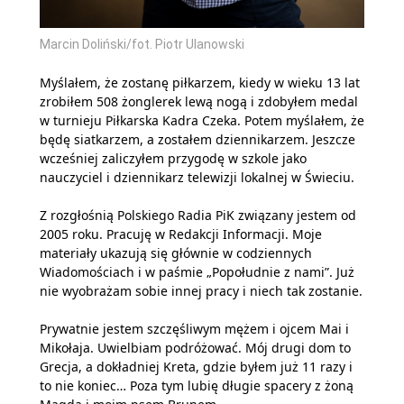
Marcin Doliński/fot. Piotr Ulanowski
Myślałem, że zostanę piłkarzem, kiedy w wieku 13 lat
zrobiłem 508 żonglerek lewą nogą i zdobyłem medal
w turnieju Piłkarska Kadra Czeka. Potem myślałem, że
będę siatkarzem, a zostałem dziennikarzem. Jeszcze
wcześniej zaliczyłem przygodę w szkole jako
nauczyciel i dziennikarz telewizji lokalnej w Świeciu.
Z rozgłośnią Polskiego Radia PiK związany jestem od
2005 roku. Pracuję w Redakcji Informacji. Moje
materiały ukazują się głównie w codziennych
Wiadomościach i w paśmie „Popołudnie z nami”. Już
nie wyobrażam sobie innej pracy i niech tak zostanie.
Prywatnie jestem szczęśliwym mężem i ojcem Mai i
Mikołaja. Uwielbiam podróżować. Mój drugi dom to
Grecja, a dokładniej Kreta, gdzie byłem już 11 razy i
to nie koniec… Poza tym lubię długie spacery z żoną