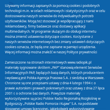
AKTUALNOŚCI RSS
Używamy informacji zapisanych za pomocą cookies i podobnych
technologii m.in. w celach reklamowych i statystycznych oraz w celu
dostosowania naszych serwisów do indywidualnych potrzeb
użytkowników. Mogą też stosować je współpracujący z nami
reklamodawcy, firmy badawcze oraz dostawcy aplikacji
multimedialnych. W programie służącym do obsługi internetu
można zmienić ustawienia dotyczące cookies. Korzystanie z
Polityka Prywatności
naszych serwisów internetowych bez zmiany ustawień dotyczących
Zasady korzystania z Serwisu
cookies oznacza, że będą one zapisane w pamięci urządzenia.
Więcej informacji można znaleźć w naszej
Polityce prywatności
Organizacje Pożytku Publicznego
Cyfryzacja DAB+
Zamieszczone na stronach internetowych www.radiopik.pl
materiały sygnowane skrótem „PAP” stanowią element Serwisów
Polityka ochrony danych osobowych
Informacyjnych PAP, będących bazą danych, których producentem
Abonament
i wydawcą jest Polska Agencja Prasowa S.A. z siedzibą w Warszawie.
Zamówienia publiczne
Chronione są one przepisami ustawy z dnia 4 lutego 1994 r. o
prawie autorskim i prawach pokrewnych oraz ustawy z dnia 27 lipca
2001 r. o ochronie baz danych. Powyższe materiały
Biuletyn Informacji Publicznej
wykorzystywane są przez Polskie Radio Regionalną Rozgłośnię w
Bydgoszczy „Polskie Radio Pomorza i Kujaw” S.A. na podstawie
stosownej umowy licencyjnej. Jakiekolwiek wykorzystywanie