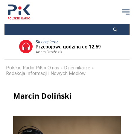
Słuchaj teraz
Przebojowa godzina do 12:59
Adam Droździk
Polskie Radio PiK
O nas
Dziennikarze
Redakcja Informacji i Nowych Mediów
Marcin Doliński