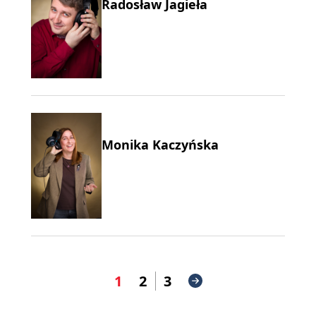
Radosław Jagieła
Monika Kaczyńska
1
2
3