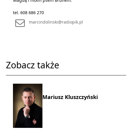
Magdą i moim psem Brunem.
tel. 608 686 270
marcindolinski@radiopik.pl
Zobacz także
Mariusz Kluszczyński