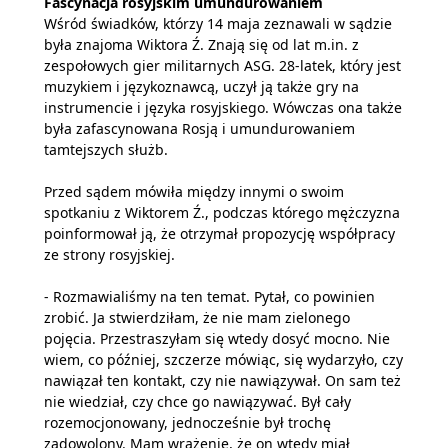
Fascynacja rosyjskim umundurowaniem
Wśród świadków, którzy 14 maja zeznawali w sądzie
była znajoma Wiktora Ź. Znają się od lat m.in. z
zespołowych gier militarnych ASG. 28-latek, który jest
muzykiem i językoznawcą, uczył ją także gry na
instrumencie i języka rosyjskiego. Wówczas ona także
była zafascynowana Rosją i umundurowaniem
tamtejszych służb.
Przed sądem mówiła między innymi o swoim
spotkaniu z Wiktorem Ź., podczas którego mężczyzna
poinformował ją, że otrzymał propozycję współpracy
ze strony rosyjskiej.
- Rozmawialiśmy na ten temat. Pytał, co powinien
zrobić. Ja stwierdziłam, że nie mam zielonego
pojęcia. Przestraszyłam się wtedy dosyć mocno. Nie
wiem, co później, szczerze mówiąc, się wydarzyło, czy
nawiązał ten kontakt, czy nie nawiązywał. On sam też
nie wiedział, czy chce go nawiązywać. Był cały
rozemocjonowany, jednocześnie był trochę
zadowolony. Mam wrażenie, że on wtedy miał