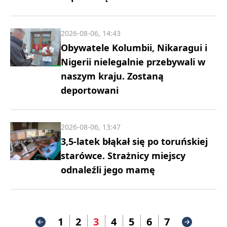
2026-08-06, 14:43
Obywatele Kolumbii, Nikaragui i
Nigerii nielegalnie przebywali w
naszym kraju. Zostaną
deportowani
2026-08-06, 13:47
3,5-latek błąkał się po toruńskiej
starówce. Strażnicy miejscy
odnaleźli jego mamę
1
2
3
4
5
6
7