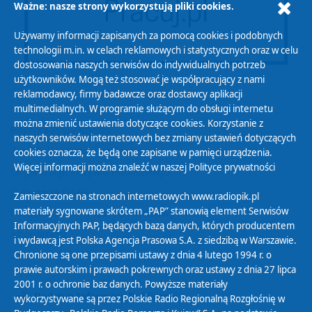
Ważne: nasze strony wykorzystują pliki cookies.
Używamy informacji zapisanych za pomocą cookies i podobnych
technologii m.in. w celach reklamowych i statystycznych oraz w celu
dostosowania naszych serwisów do indywidualnych potrzeb
użytkowników. Mogą też stosować je współpracujący z nami
reklamodawcy, firmy badawcze oraz dostawcy aplikacji
multimedialnych. W programie służącym do obsługi internetu
można zmienić ustawienia dotyczące cookies. Korzystanie z
Polityka Prywatności
naszych serwisów internetowych bez zmiany ustawień dotyczących
Zasady korzystania z Serwisu
cookies oznacza, że będą one zapisane w pamięci urządzenia.
Więcej informacji można znaleźć w naszej
Polityce prywatności
Organizacje Pożytku Publicznego
Cyfryzacja DAB+
Zamieszczone na stronach internetowych www.radiopik.pl
materiały sygnowane skrótem „PAP” stanowią element Serwisów
Polityka ochrony danych osobowych
Informacyjnych PAP, będących bazą danych, których producentem
Abonament
i wydawcą jest Polska Agencja Prasowa S.A. z siedzibą w Warszawie.
Zamówienia publiczne
Chronione są one przepisami ustawy z dnia 4 lutego 1994 r. o
prawie autorskim i prawach pokrewnych oraz ustawy z dnia 27 lipca
2001 r. o ochronie baz danych. Powyższe materiały
Biuletyn Informacji Publicznej
wykorzystywane są przez Polskie Radio Regionalną Rozgłośnię w