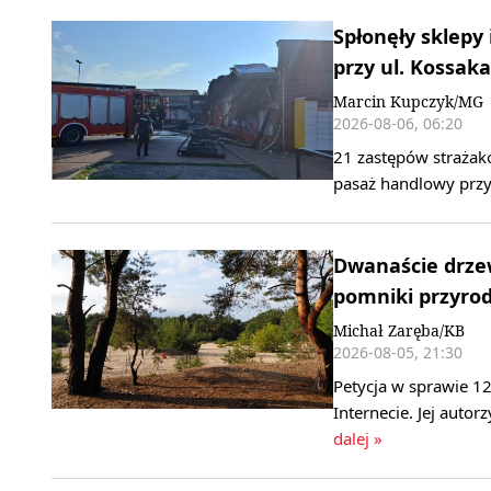
Spłonęły sklepy
przy ul. Kossaka
Marcin Kupczyk/MG
2026-08-06, 06:20
21 zastępów strażak
pasaż handlowy przy
Dwanaście drzew
pomniki przyrody
Michał Zaręba/KB
2026-08-05, 21:30
Petycja w sprawie 1
Internecie. Jej autor
dalej »