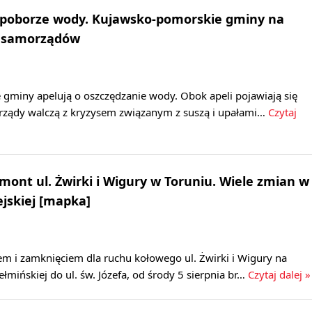
 poborze wody. Kujawsko-pomorskie gminy na
0 samorządów
gminy apelują o oszczędzanie wody. Obok apeli pojawiają się
orządy walczą z kryzysem związanym z suszą i upałami…
Czytaj
emont ul. Żwirki i Wigury w Toruniu. Wiele zmian w
jskiej [mapka]
m i zamknięciem dla ruchu kołowego ul. Żwirki i Wigury na
łmińskiej do ul. św. Józefa, od środy 5 sierpnia br…
Czytaj dalej »