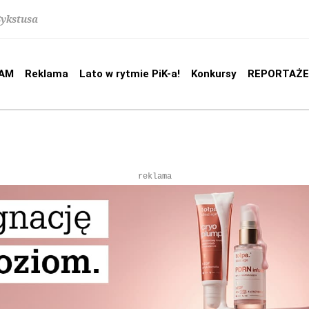
Sykstusa
AM
Reklama
Lato w rytmie PiK-a!
Konkursy
REPORTAŻE
reklama