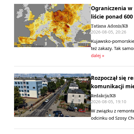
Ograniczenia w
liście ponad 60
Tatiana Adonis/KB
2026-08-05, 20:26
Kujawsko-pomorskie 
też zakazy. Tak sam
dalej »
Rozpoczął się r
komunikacji mie
Redakcja/KB
2026-08-05, 19:10
W związku z remonte
odcinku od Szosy Che