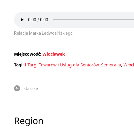
Relacja Marka Ledwosińskiego
Miejscowość:
Włocławek
Tagi:
I Targi Towarów i Usług dla Seniorów
,
Senioralia
,
Włoc
starsze
Region