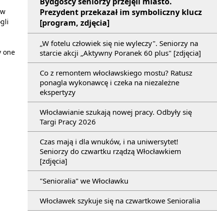
Bydgoscy seniorzy przejęli miasto.
Prezydent przekazał im symboliczny klucz
 w
gli
[program, zdjęcia]
„W fotelu człowiek się nie wyleczy". Seniorzy na
y one
starcie akcji „Aktywny Poranek 60 plus" [zdjęcia]
Co z remontem włocławskiego mostu? Ratusz
ponagla wykonawcę i czeka na niezależne
ekspertyzy
Włocławianie szukają nowej pracy. Odbyły się
Targi Pracy 2026
Czas mają i dla wnuków, i na uniwersytet!
Seniorzy do czwartku rządzą Włocławkiem
[zdjęcia]
"Senioralia" we Włocławku
Włocławek szykuje się na czwartkowe Senioralia