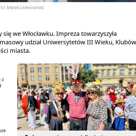
/fot. Marek Ledwosiński
ły się we Włocławku. Impreza towarzyszyła
masowy udział Uniwersytetów III Wieku, Klubó
ści miasta.
 z
d
sze