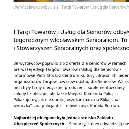
We Włocławku odbyły się I Targi Towarów i Usług dla Seniorów
I Targi Towarów i Usług dla Seniorów odby
tegorocznym włocławskim Senioraliom. To 
i Stowarzyszeń Senioralnych oraz społeczno
39 wystawców pojawiło się z ofertą dla seniorów w ramach
pierwszej edycji Targów Towarów i Usług dla Seniorów -
informował Piotr Stocki z Centrum Kultury „Browar B”, jeden
organizatorów Targów Towarów i Usług dla Seniorów. Wśró
nich były firmy medyczne, producenci suplementów diety,
salony fizjoterapii, ale także Miejska Komenda Policji. -
Pokazujemy, jak nie dać się oszukać m.in. na Blika, „na
wnuczka”, „na policjanta” - mówiła asp. Kamila Borowa.
Najbardziej oblegane było jednak stoisko Zakładu
Ubezpieczeń Społecznych.
- Seniorzy, którzy odwiedzają na