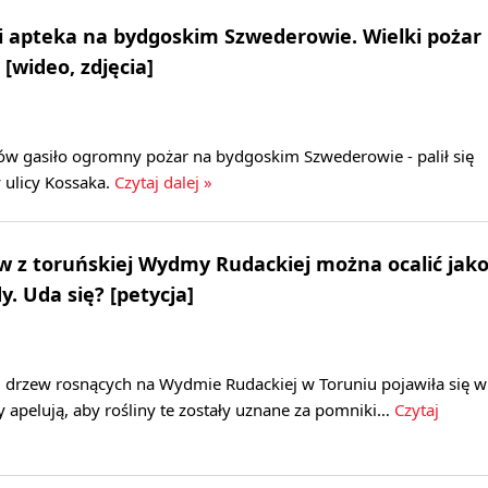
 i apteka na bydgoskim Szwederowie. Wielki pożar
 [wideo, zdjęcia]
ów gasiło ogromny pożar na bydgoskim Szwederowie - palił się
 ulicy Kossaka.
Czytaj dalej »
 z toruńskiej Wydmy Rudackiej można ocalić jak
. Uda się? [petycja]
2 drzew rosnących na Wydmie Rudackiej w Toruniu pojawiła się w
zy apelują, aby rośliny te zostały uznane za pomniki…
Czytaj