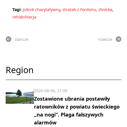
Tagi:
piknik charytatywny
,
strażak z Fordonu
,
zbiórka
,
rehabilitacja
starsze
nowsze
Region
2026-08-06, 21:00
Zostawione ubrania postawiły
ratowników z powiatu świeckiego
„na nogi”. Plaga fałszywych
alarmów