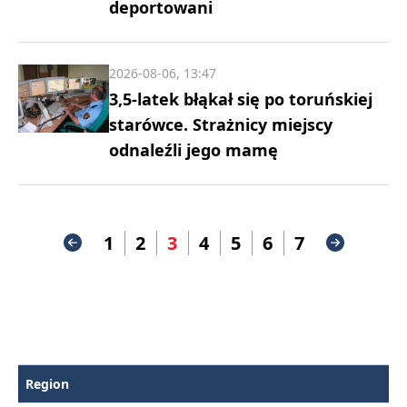
deportowani
2026-08-06, 13:47
3,5-latek błąkał się po toruńskiej
starówce. Strażnicy miejscy
odnaleźli jego mamę
1
2
3
4
5
6
7
Region