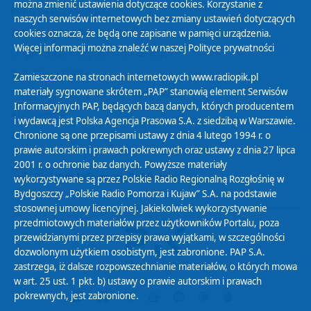
można zmienić ustawienia dotyczące cookies. Korzystanie z
Polityka Prywatności
naszych serwisów internetowych bez zmiany ustawień dotyczących
Zasady korzystania z Serwisu
cookies oznacza, że będą one zapisane w pamięci urządzenia.
Więcej informacji można znaleźć w naszej
Polityce prywatności
Organizacje Pożytku Publicznego
Cyfryzacja DAB+
Zamieszczone na stronach internetowych www.radiopik.pl
materiały sygnowane skrótem „PAP” stanowią element Serwisów
Polityka ochrony danych osobowych
Informacyjnych PAP, będących bazą danych, których producentem
Abonament
i wydawcą jest Polska Agencja Prasowa S.A. z siedzibą w Warszawie.
Zamówienia publiczne
Chronione są one przepisami ustawy z dnia 4 lutego 1994 r. o
prawie autorskim i prawach pokrewnych oraz ustawy z dnia 27 lipca
2001 r. o ochronie baz danych. Powyższe materiały
Biuletyn Informacji Publicznej
wykorzystywane są przez Polskie Radio Regionalną Rozgłośnię w
Bydgoszczy „Polskie Radio Pomorza i Kujaw” S.A. na podstawie
stosownej umowy licencyjnej. Jakiekolwiek wykorzystywanie
przedmiotowych materiałów przez użytkowników Portalu, poza
przewidzianymi przez przepisy prawa wyjątkami, w szczególności
dozwolonym użytkiem osobistym, jest zabronione. PAP S.A.
zastrzega, iż dalsze rozpowszechnianie materiałów, o których mowa
w art. 25 ust. 1 pkt. b) ustawy o prawie autorskim i prawach
pokrewnych, jest zabronione.