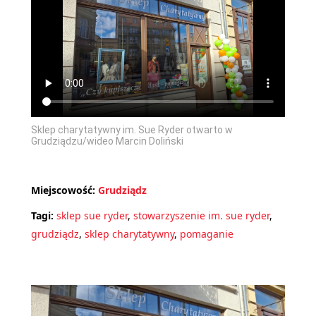
Sklep charytatywny im. Sue Ryder otwarto w
Grudziądzu/wideo Marcin Doliński
Miejscowość:
Grudziądz
Tagi:
sklep sue ryder
,
stowarzyszenie im. sue ryder
,
grudziądz
,
sklep charytatywny
,
pomaganie