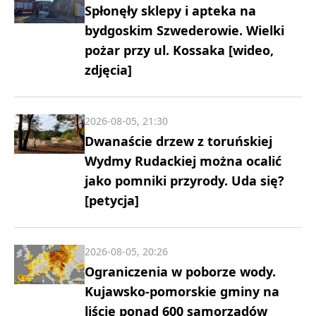
Spłonęły sklepy i apteka na
bydgoskim Szwederowie. Wielki
pożar przy ul. Kossaka [wideo,
zdjęcia]
2026-08-05, 21:30
Dwanaście drzew z toruńskiej
Wydmy Rudackiej można ocalić
jako pomniki przyrody. Uda się?
[petycja]
2026-08-05, 20:26
Ograniczenia w poborze wody.
Kujawsko-pomorskie gminy na
liście ponad 600 samorządów