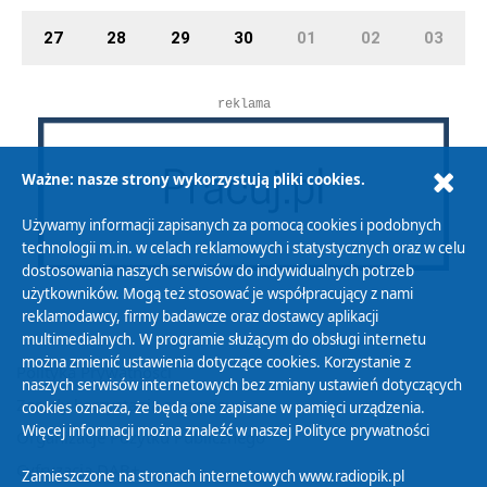
27
28
29
30
01
02
03
reklama
Ważne: nasze strony wykorzystują pliki cookies.
Używamy informacji zapisanych za pomocą cookies i podobnych
technologii m.in. w celach reklamowych i statystycznych oraz w celu
dostosowania naszych serwisów do indywidualnych potrzeb
użytkowników. Mogą też stosować je współpracujący z nami
reklamodawcy, firmy badawcze oraz dostawcy aplikacji
multimedialnych. W programie służącym do obsługi internetu
można zmienić ustawienia dotyczące cookies. Korzystanie z
Polityka Prywatności
naszych serwisów internetowych bez zmiany ustawień dotyczących
Zasady korzystania z Serwisu
cookies oznacza, że będą one zapisane w pamięci urządzenia.
Więcej informacji można znaleźć w naszej
Polityce prywatności
Organizacje Pożytku Publicznego
Cyfryzacja DAB+
Zamieszczone na stronach internetowych www.radiopik.pl