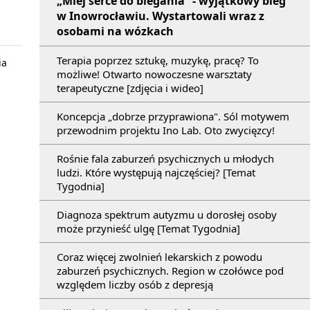
„Miej serce do biegania” - wyjątkowy bieg
w Inowrocławiu. Wystartowali wraz z
osobami na wózkach
Terapia poprzez sztukę, muzykę, pracę? To
ia
możliwe! Otwarto nowoczesne warsztaty
terapeutyczne [zdjęcia i wideo]
Koncepcja „dobrze przyprawiona". Sól motywem
przewodnim projektu Ino Lab. Oto zwycięzcy!
Rośnie fala zaburzeń psychicznych u młodych
ludzi. Które występują najczęściej? [Temat
Tygodnia]
Diagnoza spektrum autyzmu u dorosłej osoby
może przynieść ulgę [Temat Tygodnia]
Coraz więcej zwolnień lekarskich z powodu
zaburzeń psychicznych. Region w czołówce pod
względem liczby osób z depresją