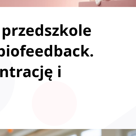
 przedszkole
 biofeedback.
trację i