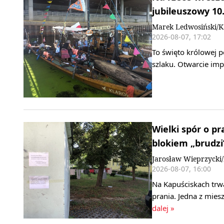
jubileuszowy 10.
Marek Ledwosiński/
2026-08-07, 17:02
To święto królowej p
szlaku. Otwarcie imp
Wielki spór o p
blokiem „brudzi”
Jarosław Wieprzyck
2026-08-07, 16:00
Na Kapuściskach trwa
prania. Jedna z mie
dalej »