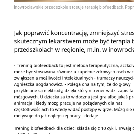
Inowrocławskie przedszkole stosuje terapię biofeedback. Popr
Jak poprawić koncentrację, zmniejszyć stre
skutecznym lekarstwem może być terapia b
przedszkolach w regionie, m.in. w inowroc
- Trening biofeedback to jest metoda terapeutyczna, aczkol
może być stosowana również u zupełnie zdrowych osób w c
zwiększenia możliwości intelektualnych - tłumaczy nauczyci
Agnieszka Bogdanowicz. - Polega ona na tym, że do głowy
przyklejane są elektrody, dzięki którym trener widzi zapis fa
mózgowych. U dziecka za to widoczna jest gra albo jakaś pr
animacja i kiedy mózg pracuje na pożądanych dla nas
częstotliwościach to wtedy widać postępy w grze. Mózg się 
motywuje do jak najlepszej pracy - dodaje.
Trening biofeedback dla dzieci składa się z 10 cykli. Trwają