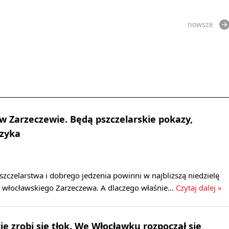
nowsze
w Zarzeczewie. Będą pszczelarskie pokazy,
uzyka
zczelarstwa i dobrego jedzenia powinni w najbliższą niedzielę
do włocławskiego Zarzeczewa. A dlaczego właśnie…
Czytaj dalej »
e zrobi się tłok. We Włocławku rozpoczął się