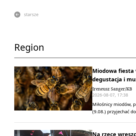
starsze
Region
Miodowa fiesta 
degustacja i m
Ireneusz Sanger/KB
2026-08-07, 17:38
Miłośnicy miodów, ps
(9.08.) przyjechać 
Na rzece wreszci