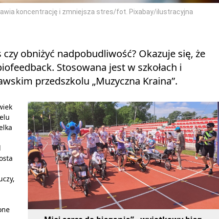
awia koncentrację i zmniejsza stres/fot. Pixabay/ilustracyjna
s czy obniżyć nadpobudliwość? Okazuje się, że
iofeedback. Stosowana jest w szkołach i
ławskim przedszkolu „Muzyczna Kraina”.
wiek
elu
elka
l
osta
uczy,
 one