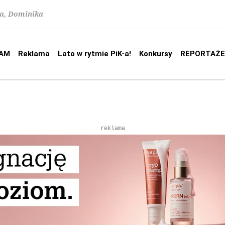
na, Dominika
AM
Reklama
Lato w rytmie PiK-a!
Konkursy
REPORTAŻE
reklama